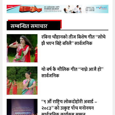
सम्बन्धित समाचार
रबिना चौहानको तीज बिशेष गीत “सोचे
झै भएन बिहे बरिलै” सार्वजनिक
यो बर्ष कै मौलिक गीत “नाच्ने आजै हो”
सार्वजनिक
“९ औँ राष्ट्रिय लोकदोहोरी अवार्ड –
२०८३” को उत्कृष्ट पाँच मनोनयन
सार्वजनिक कार्यक्रम सम्पन्न