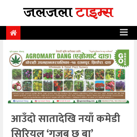
समाचार
समाज
राजनीति
आर्थिक
अन्तर्वार्ता
विचार
साहित्य/
सिर्जना
आउँदो सातादेखि नयाँ कमेडी
सूचना
सिरियल ‘गजब छ बा’
प्रविधि