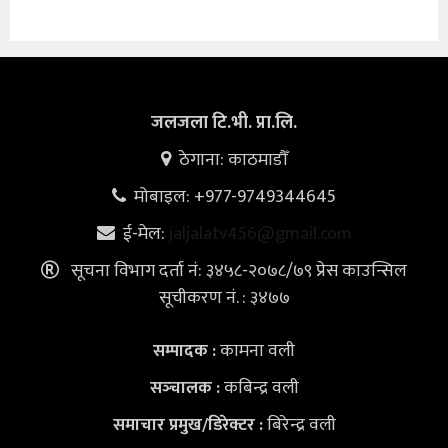
जलजला टि.भी. प्रा.लि.
ठेगाना: काठमाडौँ
मोबाइल: +977-9749344645
ई-मेल:
jaljalatv456@gmail.com
सूचना विभाग दर्ता नं: ३४५८-२०७८/७९ प्रेस काउन्सिल
सूचीकरण नं. : ३४७७
कामना वली
सम्पादक :
कबिन्द्र वली
सञ्‍चालक :
बिरेन्द्र वली
समाचार प्रमुख/डिरेक्टर :