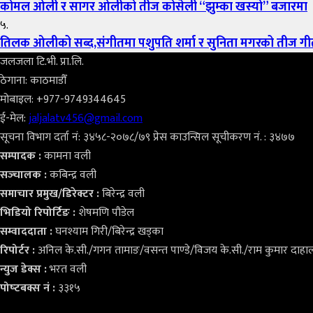
कोमल ओली र सागर ओलीको तीज कोसेली “झुम्का खस्यो” बजारमा
५.
तिलक ओलीको सब्द,संगीतमा पशुपति शर्मा र सुनिता मगरको तीज गीत
जलजला टि.भी. प्रा.लि.
ठेगाना: काठमाडौँ
मोबाइल: +977-9749344645
ई-मेल:
jaljalatv456@gmail.com
सूचना विभाग दर्ता नं: ३४५८-२०७८/७९ प्रेस काउन्सिल सूचीकरण नं. : ३४७७
सम्पादक :
कामना वली
सञ्‍चालक :
कबिन्द्र वली
समाचार प्रमुख/डिरेक्टर :
बिरेन्द्र वली
भिडियो
रिपोर्टिङ :
शेषमणि पौडेल
सम्वाददाता :
घनश्याम गिरी/बिरेन्द्र खड्का
रिपोर्टर :
अनिल के.सी./गगन तामाङ/वसन्त पाण्डे/विजय के.सी./राम कुमार दाहा
न्युज डेक्स
:
भरत वली
पोष्‍टबक्स नं :
३३१५