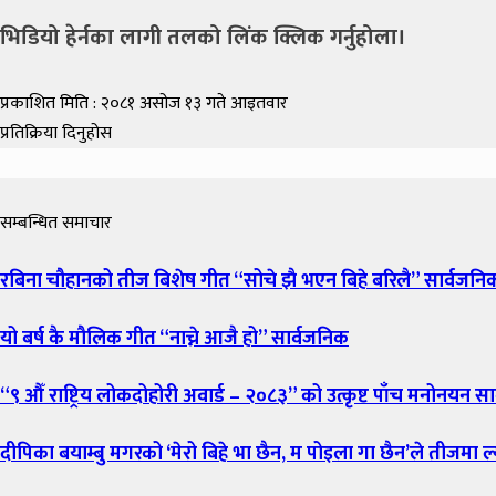
भिडियो हेर्नका लागी तलको लिंक क्लिक गर्नुहोला।
प्रकाशित मिति : २०८१ असोज १३ गते आइतवार
प्रतिक्रिया दिनुहोस
सम्बन्धित समाचार
रबिना चौहानको तीज बिशेष गीत “सोचे झै भएन बिहे बरिलै” सार्वजनि
यो बर्ष कै मौलिक गीत “नाच्ने आजै हो” सार्वजनिक
“९ औँ राष्ट्रिय लोकदोहोरी अवार्ड – २०८३” को उत्कृष्ट पाँच मनोनयन सार
दीपिका बयाम्बु मगरको ‘मेरो बिहे भा छैन, म पोइला गा छैन’ले तीजमा ल्