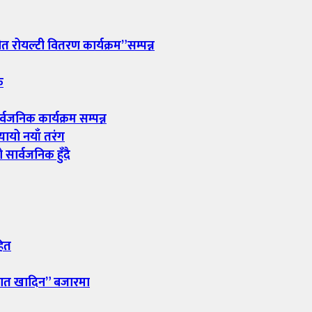
 रोयल्टी वितरण कार्यक्रम”सम्पन्न
क
्वजनिक कार्यक्रम सम्पन्न
यायो नयाँ तरंग
सार्वजनिक हुँदै
हित
भात खादिन” बजारमा