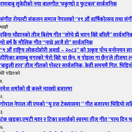
रामबाबु सुवेदीको नया बालगीत ‘भकुण्डो द फुटबल’ सार्बजनिक
संगीत रोयल्टी संकलन समाज नेपालको “१९ औं वार्षिकोत्सव तथा संगीत
भखरै
रबिना चौहानको तीज बिशेष गीत “सोचे झै भएन बिहे बरिलै” सार्वजनि
यो बर्ष कै मौलिक गीत “नाच्ने आजै हो” सार्वजनिक
“९ औँ राष्ट्रिय लोकदोहोरी अवार्ड – २०८३” को उत्कृष्ट पाँच मनोनयन सार
दीपिका बयाम्बु मगरको ‘मेरो बिहे भा छैन, म पोइला गा छैन’ले तीजमा ल्
‘बाडुली हरर’ तीज गीतको पोस्टर सार्वजनिक, केही समयमै गित, भिडियो 
धेरै पढिएको
१.
रमेश शर्माको खै कस्ले चाख्यो बजारमा
२.
गोपाल नेपाल जी एमको “यु एस टेक्सासमा ” गीत बजारमा भिडियो स
३.
टंक खडका,एमटी महर र टिका प्रसाईको स्वरमा तीज गीत “पाच दिन 
४.