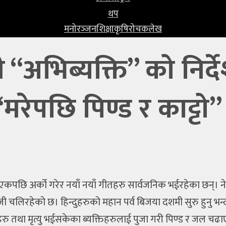
थप
मनोरञ्‍जन
शिक्षा
कृषि
रोचक
लेख
 “अभिब्यक्ति” को निर्द
रेपछि पिण्ड र काट्टो”
कपछि अर्को गरेर नयाँ नयाँ गीतहरु सार्वजनिक भईरहेका छन्। न
िरहेको छ। हिन्दुहरुको महान पर्व बिजया दशमी सुरु हुनु भन्दा पहिला
ा पृतीहरु तथा मृत्यु भईसकेका ब्यक्तिहरुलाई पुजा गरी पिण्ड र जल 