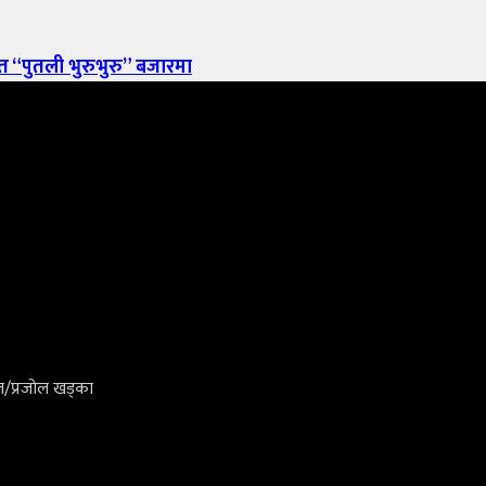
 “पुतली भुरुभुरु” बजारमा
ल/प्रजोल खड्का