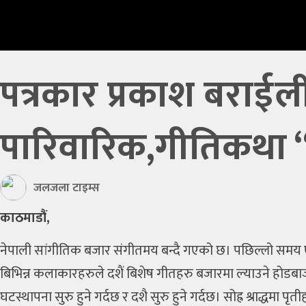
प्रविधि
खेलकुद
अन्तर्राष्ट्रिय
पत्रकार प्रकाश बराईली
थप
पारिवारिक,गीतिकथा “म
मनोरञ्‍जन
शिक्षा
जलजला टाइम्स
कृषि
काठमाडौं,
रोचक
नेपाली सांगीतिक बजार संगीतमय बन्दै गएको छ। पछिल्लो समय ए
लेख
बिभिन्न कलाकारहरुले दशैं बिशेष गीतहरु बजारमा ल्याउने होडबाजी चल
घटस्थापना सुरु हुने गर्दछ र दशै सुरु हुने गर्दछ। सोह्र श्राद्धम