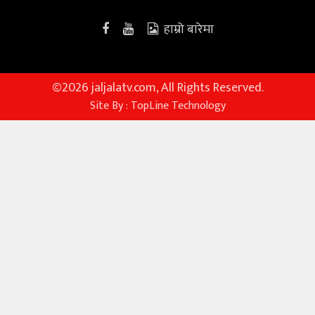
हाम्रो बारेमा
©
2026 jaljalatv.com, All Rights Reserved.
Site By :
TopLine Technology