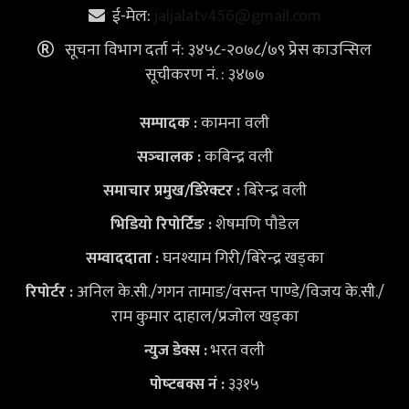
ई-मेल:
jaljalatv456@gmail.com
सूचना विभाग दर्ता नं: ३४५८-२०७८/७९ प्रेस काउन्सिल
सूचीकरण नं. : ३४७७
कामना वली
सम्पादक :
कबिन्द्र वली
सञ्‍चालक :
बिरेन्द्र वली
समाचार प्रमुख/डिरेक्टर :
शेषमणि पौडेल
भिडियो
रिपोर्टिङ :
घनश्याम गिरी/बिरेन्द्र खड्का
सम्वाददाता :
अनिल के.सी./गगन तामाङ/वसन्त पाण्डे/विजय के.सी./
रिपोर्टर :
राम कुमार दाहाल/प्रजोल खड्का
भरत वली
न्युज डेक्स
:
३३१५
पोष्‍टबक्स नं :