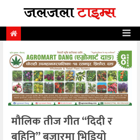
समाचार
समाज
राजनीति
आर्थिक
अन्तर्वार्ता
विचार
साहित्य/
सिर्जना
मौलिक तीज गीत “दिदी र
सूचना
बहिनि” बजारमा भिडियो
प्रविधि