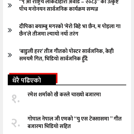
“९ औँ राष्ट्रिय लोकदोहोरी अवार्ड – २०८३” को उत्कृष्ट
पाँच मनोनयन सार्वजनिक कार्यक्रम सम्पन्न
दीपिका बयाम्बु मगरको ‘मेरो बिहे भा छैन, म पोइला गा
छैन’ले तीजमा ल्यायो नयाँ तरंग
‘बाडुली हरर’ तीज गीतको पोस्टर सार्वजनिक, केही
समयमै गित, भिडियो सार्वजनिक हुँदै
धेरै पढिएको
१.
रमेश शर्माको खै कस्ले चाख्यो बजारमा
२.
गोपाल नेपाल जी एमको “यु एस टेक्सासमा ” गीत
बजारमा भिडियो सहित