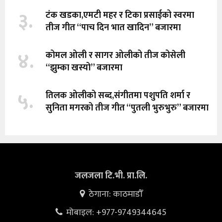
३.
टंक खडका,एमटी महर र टिका प्रसाईको स्वरमा
तीज गीत “पाच दिन भात खादिन” बजारमा
४.
कोमल ओली र सागर ओलीको तीज कोसेली
“झुम्का खस्यो” बजारमा
५.
तिलक ओलीको सब्द,संगीतमा पशुपति शर्मा र
सुनिता मगरको तीज गीत “पुतली भुरुभुरु” बजारमा
जलजला टि.भी. प्रा.लि.
ठेगाना: काठमाडौँ
मोबाइल: +977-9749344645