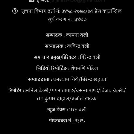
ई-मेल:
jaljalatv456@gmail.com
सूचना विभाग दर्ता नं: ३४५८-२०७८/७९ प्रेस काउन्सिल
सूचीकरण नं. : ३४७७
कामना वली
सम्पादक :
कबिन्द्र वली
सञ्‍चालक :
बिरेन्द्र वली
समाचार प्रमुख/डिरेक्टर :
शेषमणि पौडेल
भिडियो
रिपोर्टिङ :
घनश्याम गिरी/बिरेन्द्र खड्का
सम्वाददाता :
अनिल के.सी./गगन तामाङ/वसन्त पाण्डे/विजय के.सी./
रिपोर्टर :
राम कुमार दाहाल/प्रजोल खड्का
भरत वली
न्युज डेक्स
:
३३१५
पोष्‍टबक्स नं :