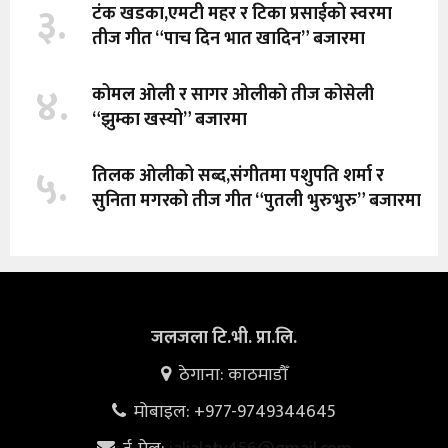
३.
टंक खडका,एमटी महर र टिका प्रसाईको स्वरमा
तीज गीत “पाच दिन भात खादिन” बजारमा
४.
कोमल ओली र सागर ओलीको तीज कोसेली
“झुम्का खस्यो” बजारमा
५.
तिलक ओलीको सब्द,संगीतमा पशुपति शर्मा र
सुनिता मगरको तीज गीत “पुतली भुरुभुरु” बजारमा
जलजला टि.भी. प्रा.लि.
ठेगाना: काठमाडौँ
मोबाइल: +977-9749344645