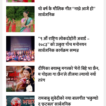
यो बर्ष कै मौलिक गीत “नाच्ने आजै हो”
सार्वजनिक
“९ औँ राष्ट्रिय लोकदोहोरी अवार्ड –
२०८३” को उत्कृष्ट पाँच मनोनयन
सार्वजनिक कार्यक्रम सम्पन्न
दीपिका बयाम्बु मगरको ‘मेरो बिहे भा छैन,
म पोइला गा छैन’ले तीजमा ल्यायो नयाँ
तरंग
रामबाबु सुवेदीको नया बालगीत ‘भकुण्डो
द फुटबल’ सार्बजनिक