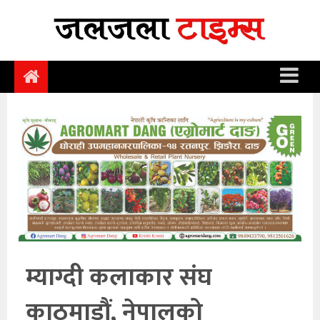
समाचार
समाज
राजनीति
आर्थिक
अन्तर्वार्ता
विचार
साहित्य/
सिर्जना
म्याग्दी कलाकार संघ
सूचना
काठमाडौं, नेपालको
प्रविधि