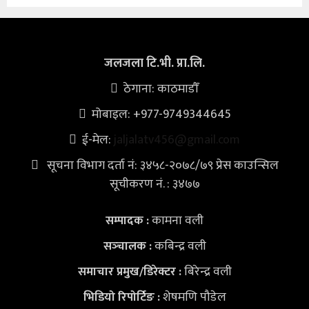
जलजला टि.भी. प्रा.लि.
ठेगाना: काठमाडौँ
मोबाइल: +977-9749344645
ई-मेल:
jaljalatv456@gmail.com
सूचना विभाग दर्ता नं: ३४५८-२०७८/७९ प्रेस काउन्सिल
सूचीकरण नं. : ३४७७
कामना वली
सम्पादक :
कबिन्द्र वली
सञ्‍चालक :
बिरेन्द्र वली
समाचार प्रमुख/डिरेक्टर :
शेषमणि पौडेल
भिडियो
रिपोर्टिङ :