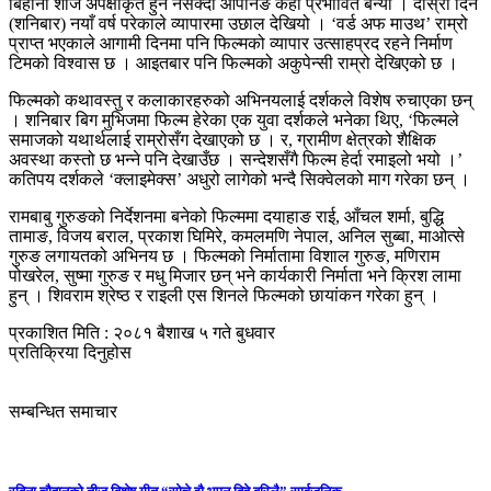
बिहानी शोज अपेक्षाकृत हुन नसक्दा ओपनिङ केही प्रभावित बन्यो । दोस्रो दिन
(शनिबार) नयाँ वर्ष परेकाले व्यापारमा उछाल देखियो । ‘वर्ड अफ माउथ’ राम्रो
प्राप्त भएकाले आगामी दिनमा पनि फिल्मको व्यापार उत्साहप्रद रहने निर्माण
टिमको विश्वास छ । आइतबार पनि फिल्मको अकुपेन्सी राम्रो देखिएको छ ।
फिल्मको कथावस्तु र कलाकारहरुको अभिनयलाई दर्शकले विशेष रुचाएका छन्
। शनिबार बिग मुभिजमा फिल्म हेरेका एक युवा दर्शकले भनेका थिए, ‘फिल्मले
समाजको यथार्थलाई राम्रोसँग देखाएको छ । र, ग्रामीण क्षेत्रको शैक्षिक
अवस्था कस्तो छ भन्ने पनि देखाउँछ । सन्देशसँगै फिल्म हेर्दा रमाइलो भयो ।’
कतिपय दर्शकले ‘क्लाइमेक्स’ अधुरो लागेको भन्दै सिक्वेलको माग गरेका छन् ।
रामबाबु गुरुङको निर्देशनमा बनेको फिल्ममा दयाहाङ राई, आँचल शर्मा, बुद्धि
तामाङ, विजय बराल, प्रकाश घिमिरे, कमलमणि नेपाल, अनिल सुब्बा, माओत्से
गुरुङ लगायतको अभिनय छ । फिल्मको निर्मातामा विशाल गुरुङ, मणिराम
पोखरेल, सुष्मा गुरुङ र मधु मिजार छन् भने कार्यकारी निर्माता भने क्रिश लामा
हुन् । शिवराम श्रेष्ठ र राइली एस शिनले फिल्मको छायांकन गरेका हुन् ।
प्रकाशित मिति : २०८१ बैशाख ५ गते बुधवार
प्रतिक्रिया दिनुहोस
सम्बन्धित समाचार