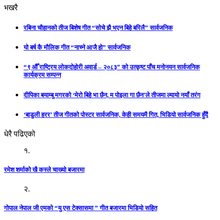
भखरै
रबिना चौहानको तीज बिशेष गीत “सोचे झै भएन बिहे बरिलै” सार्वजनिक
यो बर्ष कै मौलिक गीत “नाच्ने आजै हो” सार्वजनिक
“९ औँ राष्ट्रिय लोकदोहोरी अवार्ड – २०८३” को उत्कृष्ट पाँच मनोनयन सार्वजनिक
कार्यक्रम सम्पन्न
दीपिका बयाम्बु मगरको ‘मेरो बिहे भा छैन, म पोइला गा छैन’ले तीजमा ल्यायो नयाँ तरंग
‘बाडुली हरर’ तीज गीतको पोस्टर सार्वजनिक, केही समयमै गित, भिडियो सार्वजनिक हुँदै
धेरै पढिएको
१.
रमेश शर्माको खै कस्ले चाख्यो बजारमा
२.
गोपाल नेपाल जी एमको “यु एस टेक्सासमा ” गीत बजारमा भिडियो सहित