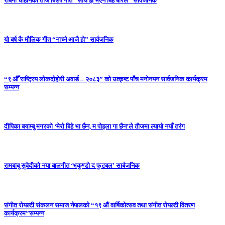
रबिना चौहानको तीज बिशेष गीत “सोचे झै भएन बिहे बरिलै” सार्वजनिक
यो बर्ष कै मौलिक गीत “नाच्ने आजै हो” सार्वजनिक
“९ औँ राष्ट्रिय लोकदोहोरी अवार्ड – २०८३” को उत्कृष्ट पाँच मनोनयन सार्वजनिक कार्यक्रम
सम्पन्न
दीपिका बयाम्बु मगरको ‘मेरो बिहे भा छैन, म पोइला गा छैन’ले तीजमा ल्यायो नयाँ तरंग
रामबाबु सुवेदीको नया बालगीत ‘भकुण्डो द फुटबल’ सार्बजनिक
संगीत रोयल्टी संकलन समाज नेपालको “१९ औं वार्षिकोत्सव तथा संगीत रोयल्टी वितरण
कार्यक्रम”सम्पन्न