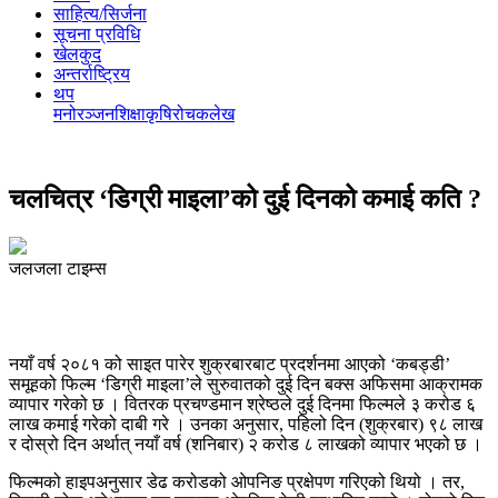
साहित्य/सिर्जना
सूचना प्रविधि
खेलकुद
अन्तर्राष्ट्रिय
थप
मनोरञ्‍जन
शिक्षा
कृषि
रोचक
लेख
चलचित्र ‘डिग्री माइला’को दुई दिनको कमाई कति ?
जलजला टाइम्स
नयाँ वर्ष २०८१ को साइत पारेर शुक्रबारबाट प्रदर्शनमा आएको ‘कबड्डी’
समूहको फिल्म ‘डिग्री माइला’ले सुरुवातको दुई दिन बक्स अफिसमा आक्रामक
व्यापार गरेको छ । वितरक प्रचण्डमान श्रेष्ठले दुई दिनमा फिल्मले ३ करोड ६
लाख कमाई गरेको दाबी गरे । उनका अनुसार, पहिलो दिन (शुक्रबार) ९८ लाख
र दोस्रो दिन अर्थात् नयाँ वर्ष (शनिबार) २ करोड ८ लाखको व्यापार भएको छ ।
फिल्मको हाइपअनुसार डेढ करोडको ओपनिङ प्रक्षेपण गरिएको थियो । तर,