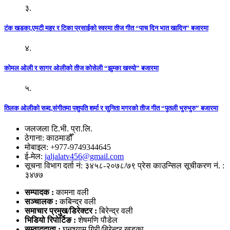
३.
टंक खडका,एमटी महर र टिका प्रसाईको स्वरमा तीज गीत “पाच दिन भात खादिन” बजारमा
४.
कोमल ओली र सागर ओलीको तीज कोसेली “झुम्का खस्यो” बजारमा
५.
तिलक ओलीको सब्द,संगीतमा पशुपति शर्मा र सुनिता मगरको तीज गीत “पुतली भुरुभुरु” बजारमा
जलजला टि.भी. प्रा.लि.
ठेगाना: काठमाडौँ
मोबाइल: +977-9749344645
ई-मेल:
jaljalatv456@gmail.com
सूचना विभाग दर्ता नं: ३४५८-२०७८/७९ प्रेस काउन्सिल सूचीकरण नं. :
३४७७
सम्पादक :
कामना वली
सञ्‍चालक :
कबिन्द्र वली
समाचार प्रमुख/डिरेक्टर :
बिरेन्द्र वली
भिडियो
रिपोर्टिङ :
शेषमणि पौडेल
सम्वाददाता :
घनश्याम गिरी/बिरेन्द्र खड्का