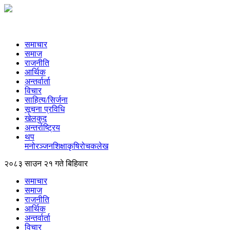
समाचार
समाज
राजनीति
आर्थिक
अन्तर्वार्ता
विचार
साहित्य/सिर्जना
सूचना प्रविधि
खेलकुद
अन्तर्राष्ट्रिय
थप
मनोरञ्‍जन
शिक्षा
कृषि
रोचक
लेख
२०८३ साउन २१ गते बिहिवार
समाचार
समाज
राजनीति
आर्थिक
अन्तर्वार्ता
विचार