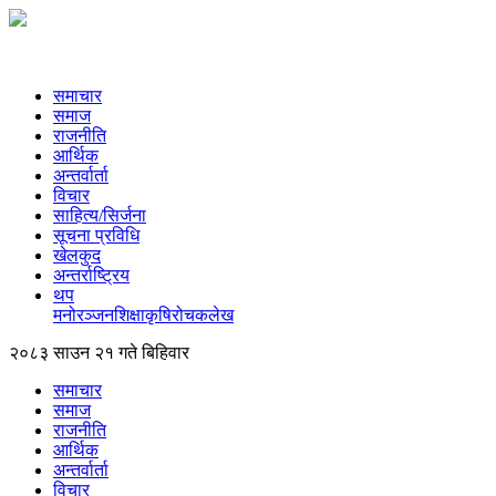
समाचार
समाज
राजनीति
आर्थिक
अन्तर्वार्ता
विचार
साहित्य/सिर्जना
सूचना प्रविधि
खेलकुद
अन्तर्राष्ट्रिय
थप
मनोरञ्‍जन
शिक्षा
कृषि
रोचक
लेख
२०८३ साउन २१ गते बिहिवार
समाचार
समाज
राजनीति
आर्थिक
अन्तर्वार्ता
विचार