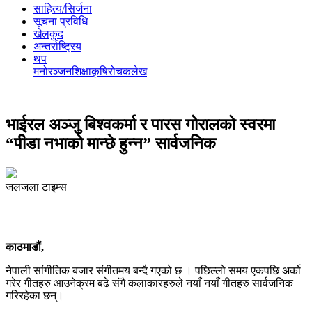
साहित्य/सिर्जना
सूचना प्रविधि
खेलकुद
अन्तर्राष्ट्रिय
थप
मनोरञ्‍जन
शिक्षा
कृषि
रोचक
लेख
भाईरल अञ्जु बिश्वकर्मा र पारस गोरालको स्वरमा
“पीडा नभाको मान्छे हुन्न” सार्वजनिक
जलजला टाइम्स
काठमाडौं,
नेपाली सांगीतिक बजार संगीतमय बन्दै गएको छ । पछिल्लो समय एकपछि अर्को
गरेर गीतहरु आउनेक्रम बढे संगै कलाकारहरुले नयाँ नयाँ गीतहरु सार्वजनिक
गरिरहेका छन्।