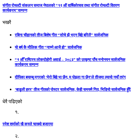
संगीत रोयल्टी संकलन समाज नेपालको “१९ औं वार्षिकोत्सव तथा संगीत रोयल्टी वितरण
कार्यक्रम”सम्पन्न
भखरै
रबिना चौहानको तीज बिशेष गीत “सोचे झै भएन बिहे बरिलै” सार्वजनिक
यो बर्ष कै मौलिक गीत “नाच्ने आजै हो” सार्वजनिक
“९ औँ राष्ट्रिय लोकदोहोरी अवार्ड – २०८३” को उत्कृष्ट पाँच मनोनयन सार्वजनिक
कार्यक्रम सम्पन्न
दीपिका बयाम्बु मगरको ‘मेरो बिहे भा छैन, म पोइला गा छैन’ले तीजमा ल्यायो नयाँ तरंग
‘बाडुली हरर’ तीज गीतको पोस्टर सार्वजनिक, केही समयमै गित, भिडियो सार्वजनिक हुँदै
धेरै पढिएको
१.
रमेश शर्माको खै कस्ले चाख्यो बजारमा
२.