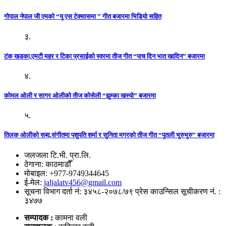
गोपाल नेपाल जी एमको “यु एस टेक्सासमा ” गीत बजारमा भिडियो सहित
३.
टंक खडका,एमटी महर र टिका प्रसाईको स्वरमा तीज गीत “पाच दिन भात खादिन” बजारमा
४.
कोमल ओली र सागर ओलीको तीज कोसेली “झुम्का खस्यो” बजारमा
५.
तिलक ओलीको सब्द,संगीतमा पशुपति शर्मा र सुनिता मगरको तीज गीत “पुतली भुरुभुरु” बजारमा
जलजला टि.भी. प्रा.लि.
ठेगाना: काठमाडौँ
मोबाइल: +977-9749344645
ई-मेल:
jaljalatv456@gmail.com
सूचना विभाग दर्ता नं: ३४५८-२०७८/७९ प्रेस काउन्सिल सूचीकरण नं. :
३४७७
सम्पादक :
कामना वली