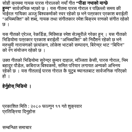
सोही क्रममा गायक पारस गोरालको नयाँ गीत
“पीडा नभाको मान्छे
हुन्न”
सार्वजनिक भएको छ । यस गीतमा पारस गोराल र पछिल्लो समय की
भाईरल गायिका अञ्जु बिश्वकर्माको स्वर रहेको छ भने पत्रकार प्रकाश बराईली
“अभिब्यक्ति” को शब्द, गायक तथा संगीतकार रमेश बिक्रम रत्नको संगीत रहेको
छ ।
यस गीतको एरेञ्ज, रेकर्डिङ, मिक्सिङ रमेश सेञ्चुरीले गरेका हुन् । यस गीतको
भिडियोमा पत्रकार प्रकाश बराईली “अभिब्यक्ति” को निर्देशन रहेको छ भने
मरुभुमी नारायणको छायांकन, लोकेश भाटको सम्पादन, बिरेन्द्र भाट “बिपिन”
को रंग संयोजन रहेको छ ।
उक्त गीतको भिडियोमा सुरेन्द्र कुमार दाहाल, मञ्जिता केसी, पारस गोराल, भिम
बहादुर पौडेल, कबिराज बिश्वकर्मा, समित परियार लगायत अन्यको अभिनय
रहेको छ । यस गीतलाई पारस गोराल कै युटुब च्यानलबाट सार्वजनिक गरिएको
हो ।
हेर्नुहोस् भिडियो ।
प्रकाशित मिति : २०८० फाल्गुन ११ गते शुक्रवार
प्रतिक्रिया दिनुहोस
सम्बन्धित समाचार