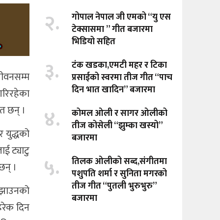
२.
गोपाल नेपाल जी एमको “यु एस
टेक्सासमा ” गीत बजारमा
भिडियो सहित
३.
टंक खडका,एमटी महर र टिका
 जीवनसम्म
प्रसाईको स्वरमा तीज गीत “पाच
दिन भात खादिन” बजारमा
 गरिरहेका
ेत छन् ।
४.
कोमल ओली र सागर ओलीको
तीज कोसेली “झुम्का खस्यो”
 युद्धको
बजारमा
ई ट्याटु
५.
तिलक ओलीको सब्द,संगीतमा
 छन् ।
पशुपति शर्मा र सुनिता मगरको
तीज गीत “पुतली भुरुभुरु”
सम्झाउनको
बजारमा
हरेक दिन