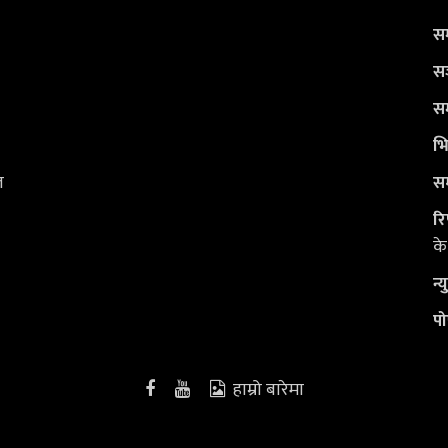
सम
सञ
सम
भि
ल
सम
रि
के
न्
पो
हाम्रो बारेमा