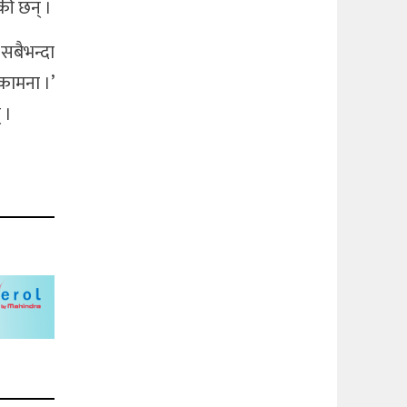
की छन् ।
 सबैभन्दा
भकामना ।’
 ।