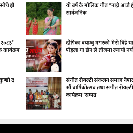
सोचे झै
यो बर्ष कै मौलिक गीत “नाच्ने आजै 
सार्वजनिक
 – २०८३”
दीपिका बयाम्बु मगरको ‘मेरो बिहे भ
 कार्यक्रम
पोइला गा छैन’ले तीजमा ल्यायो नया
ुण्डो द
संगीत रोयल्टी संकलन समाज नेप
औं वार्षिकोत्सव तथा संगीत रोयल्
कार्यक्रम”सम्पन्न