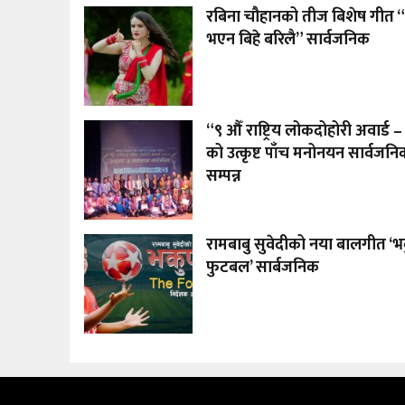
रबिना चौहानको तीज बिशेष गीत “
भएन बिहे बरिलै” सार्वजनिक
“९ औँ राष्ट्रिय लोकदोहोरी अवार्ड
को उत्कृष्ट पाँच मनोनयन सार्वजनिक
सम्पन्न
रामबाबु सुवेदीको नया बालगीत ‘भक
फुटबल’ सार्बजनिक