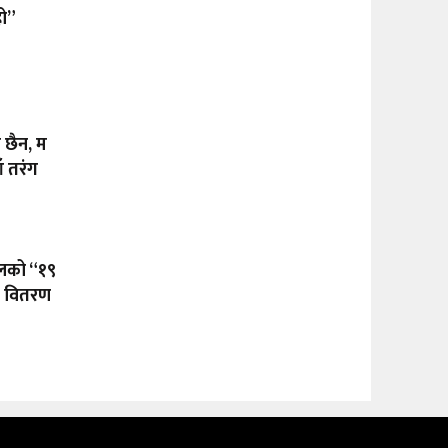
हो”
ा छैन, म
ँ तरंग
ालको “१९
टी वितरण