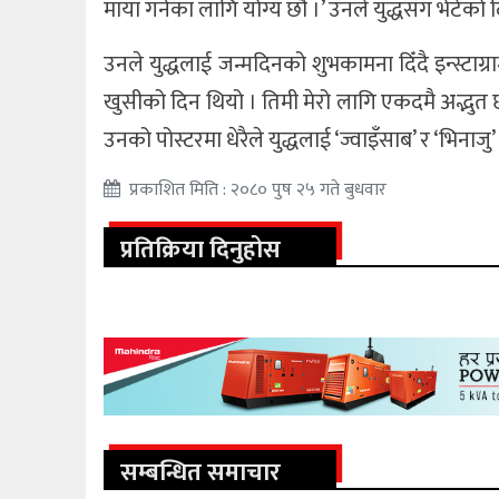
माया गर्नका लागि योग्य छौं ।’ उनले युद्धसँग भेट
उनले युद्धलाई जन्मदिनको शुभकामना दिँदै इन्स्टाग्
खुसीको दिन थियो । तिमी मेरो लागि एकदमै अद्भुत छौ
उनको पोस्टरमा धेरैले युद्धलाई ‘ज्वाइँसाब’ र ‘भिनाजु
प्रकाशित मिति : २०८० पुष २५ गते बुधवार
प्रतिक्रिया दिनुहोस
सम्बन्धित समाचार