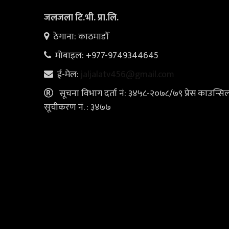
जलजला टि.भी. प्रा.लि.
ठेगाना: काठमाडौँ
मोबाइल: +977-9749344645
ई-मेल:
jaljalatv456@gmail.com
सूचना विभाग दर्ता नं: ३४५८-२०७८/७९ प्रेस काउन्सि
सूचीकरण नं. : ३४७७