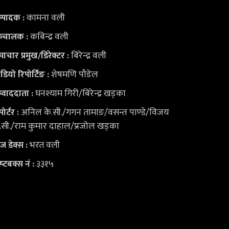
कामना वली
्पादक :
कबिन्द्र वली
्‍चालक :
बिरेन्द्र वली
ाचार प्रमुख/डिरेक्टर :
शेषमणि पौडेल
डियो
रिपोर्टिङ :
घनश्याम गिरी/बिरेन्द्र खड्का
्वाददाता :
अनिल के.सी./गगन तामाङ/वसन्त पाण्डे/विजय
पोर्टर :
.सी./राम कुमार दाहाल/प्रजोल खड्का
भरत वली
युज डेक्स
:
३३१५
ष्‍टबक्स नं :