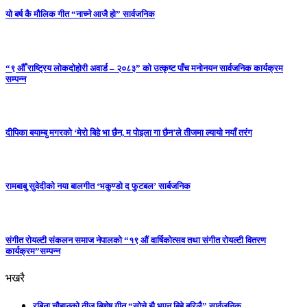
यो बर्ष कै मौलिक गीत “नाच्ने आजै हो” सार्वजनिक
“९ औँ राष्ट्रिय लोकदोहोरी अवार्ड – २०८३” को उत्कृष्ट पाँच मनोनयन सार्वजनिक कार्यक्रम
सम्पन्न
दीपिका बयाम्बु मगरको ‘मेरो बिहे भा छैन, म पोइला गा छैन’ले तीजमा ल्यायो नयाँ तरंग
रामबाबु सुवेदीको नया बालगीत ‘भकुण्डो द फुटबल’ सार्बजनिक
संगीत रोयल्टी संकलन समाज नेपालको “१९ औं वार्षिकोत्सव तथा संगीत रोयल्टी वितरण
कार्यक्रम”सम्पन्न
भखरै
रबिना चौहानको तीज बिशेष गीत “सोचे झै भएन बिहे बरिलै” सार्वजनिक