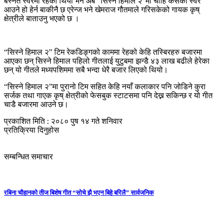
बस्नेत स्वरमा रहेको थियो भने अब “सिस्ने हिमाल २”मा चाहिँ कसको स्वर
आउने हो हेर्न बाकीनै छ एरेन्ज भने खेमराज गौतमाले गरिसकेको गायक कृष्
क्षेत्रीले बाताउनु भएको छ ।
“सिस्ने हिमाल २” टिम रेकडिङ्गको काममा रेहको केहि तस्बिरहरु बजारमा
आएका छन् सिस्ने हिमाल पहिलो गीतलाई युटुबमा झन्डै ४३ लाख बढीले हेरेका
छन् यो गीतले मध्यपशिममा सबै भन्दा धेरै बजार लिएको थियो।
“सिस्ने हिमाल २”मा पुरानो टिम सहित केहि नयाँ कलाकार पनि जोडिने कुरा
सर्जक तथा गाएक कृष् क्षेत्रीको फेसबुक स्टाटसमा पनि देख्न सकिन्छ र यो गीत
चाडै बजारमा आउने छ।
प्रकाशित मिति : २०८० पुष १४ गते शनिवार
प्रतिक्रिया दिनुहोस
सम्बन्धित समाचार
रबिना चौहानको तीज बिशेष गीत “सोचे झै भएन बिहे बरिलै” सार्वजनिक