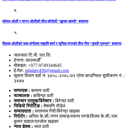
४.
कोमल ओली र सागर ओलीको तीज कोसेली “झुम्का खस्यो” बजारमा
५.
तिलक ओलीको सब्द,संगीतमा पशुपति शर्मा र सुनिता मगरको तीज गीत “पुतली भुरुभुरु” बजारमा
जलजला टि.भी. प्रा.लि.
ठेगाना: काठमाडौँ
मोबाइल: +977-9749344645
ई-मेल:
jaljalatv456@gmail.com
सूचना विभाग दर्ता नं: ३४५८-२०७८/७९ प्रेस काउन्सिल सूचीकरण नं. :
३४७७
सम्पादक :
कामना वली
सञ्‍चालक :
कबिन्द्र वली
समाचार प्रमुख/डिरेक्टर :
बिरेन्द्र वली
भिडियो
रिपोर्टिङ :
शेषमणि पौडेल
सम्वाददाता :
घनश्याम गिरी/बिरेन्द्र खड्का
रिपोर्टर :
अनिल के.सी./गगन तामाङ/वसन्त पाण्डे/विजय के.सी./राम
कुमार दाहाल/प्रजोल खड्का
न्युज डेक्स
:
भरत वली