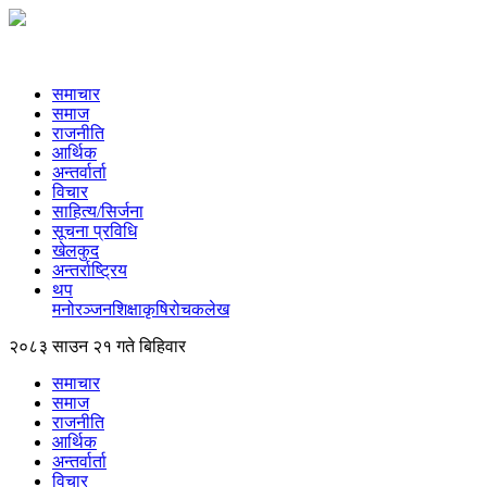
समाचार
समाज
राजनीति
आर्थिक
अन्तर्वार्ता
विचार
साहित्य/सिर्जना
सूचना प्रविधि
खेलकुद
अन्तर्राष्ट्रिय
थप
मनोरञ्‍जन
शिक्षा
कृषि
रोचक
लेख
२०८३ साउन २१ गते बिहिवार
समाचार
समाज
राजनीति
आर्थिक
अन्तर्वार्ता
विचार