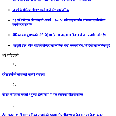
यो बर्ष कै मौलिक गीत “नाच्ने आजै हो” सार्वजनिक
“९ औँ राष्ट्रिय लोकदोहोरी अवार्ड – २०८३” को उत्कृष्ट पाँच मनोनयन सार्वजनिक
कार्यक्रम सम्पन्न
दीपिका बयाम्बु मगरको ‘मेरो बिहे भा छैन, म पोइला गा छैन’ले तीजमा ल्यायो नयाँ तरंग
‘बाडुली हरर’ तीज गीतको पोस्टर सार्वजनिक, केही समयमै गित, भिडियो सार्वजनिक हुँदै
धेरै पढिएको
१.
रमेश शर्माको खै कस्ले चाख्यो बजारमा
२.
गोपाल नेपाल जी एमको “यु एस टेक्सासमा ” गीत बजारमा भिडियो सहित
३.
टंक खडका,एमटी महर र टिका प्रसाईको स्वरमा तीज गीत “पाच दिन भात खादिन” बजारमा