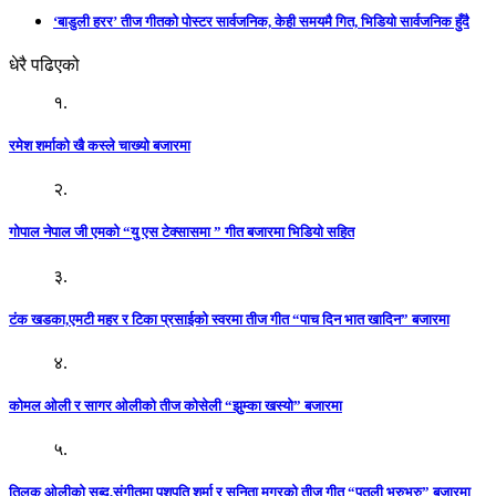
‘बाडुली हरर’ तीज गीतको पोस्टर सार्वजनिक, केही समयमै गित, भिडियो सार्वजनिक हुँदै
धेरै पढिएको
१.
रमेश शर्माको खै कस्ले चाख्यो बजारमा
२.
गोपाल नेपाल जी एमको “यु एस टेक्सासमा ” गीत बजारमा भिडियो सहित
३.
टंक खडका,एमटी महर र टिका प्रसाईको स्वरमा तीज गीत “पाच दिन भात खादिन” बजारमा
४.
कोमल ओली र सागर ओलीको तीज कोसेली “झुम्का खस्यो” बजारमा
५.
तिलक ओलीको सब्द,संगीतमा पशुपति शर्मा र सुनिता मगरको तीज गीत “पुतली भुरुभुरु” बजारमा