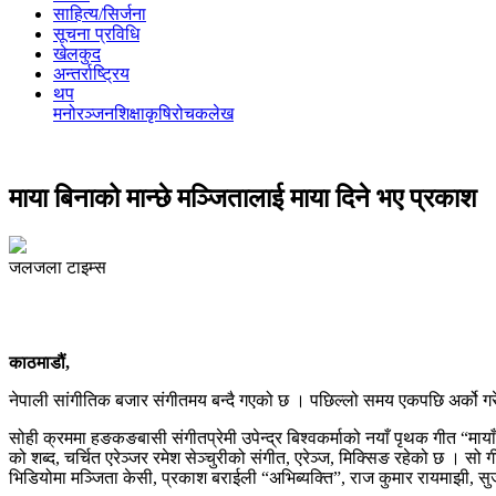
साहित्य/सिर्जना
सूचना प्रविधि
खेलकुद
अन्तर्राष्ट्रिय
थप
मनोरञ्‍जन
शिक्षा
कृषि
रोचक
लेख
माया बिनाको मान्छे मञ्जितालाई माया दिने भए प्रकाश
जलजला टाइम्स
काठमाडौं,
नेपाली सांगीतिक बजार संगीतमय बन्दै गएको छ । पछिल्लो समय एकपछि अर्को गरे
सोही क्रममा हङकङबासी संगीतप्रेमी उपेन्द्र बिश्वकर्माको नयाँ पृथक गीत “म
को शब्द, चर्चित एरेञ्जर रमेश सेञ्चुरीको संगीत, एरेञ्ज, मिक्सिङ रहेको छ ।
भिडियोमा मञ्जिता केसी, प्रकाश बराईली “अभिब्यक्ति”, राज कुमार रायमाझी, स