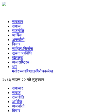
समाचार
समाज
राजनीति
आर्थिक
अन्तर्वार्ता
विचार
साहित्य/सिर्जना
सूचना प्रविधि
खेलकुद
अन्तर्राष्ट्रिय
थप
मनोरञ्‍जन
शिक्षा
कृषि
रोचक
लेख
२०८३ साउन २२ गते शुक्रवार
समाचार
समाज
राजनीति
आर्थिक
अन्तर्वार्ता
विचार