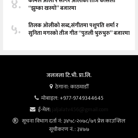
४.
कोमल ओली र सागर ओलीको तीज कोसेली
“झुम्का खस्यो” बजारमा
५.
तिलक ओलीको सब्द,संगीतमा पशुपति शर्मा र
सुनिता मगरको तीज गीत “पुतली भुरुभुरु” बजारमा
जलजला टि.भी. प्रा.लि.
ठेगाना: काठमाडौँ
मोबाइल: +977-9749344645
ई-मेल:
jaljalatv456@gmail.com
सूचना विभाग दर्ता नं: ३४५८-२०७८/७९ प्रेस काउन्सिल
सूचीकरण नं. : ३४७७