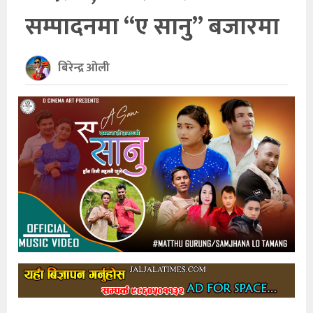
सम्पादनमा “ए सानु” बजारमा
खेलकुद
अन्तर्राष्ट्रिय
बिरेन्द्र ओली
थप