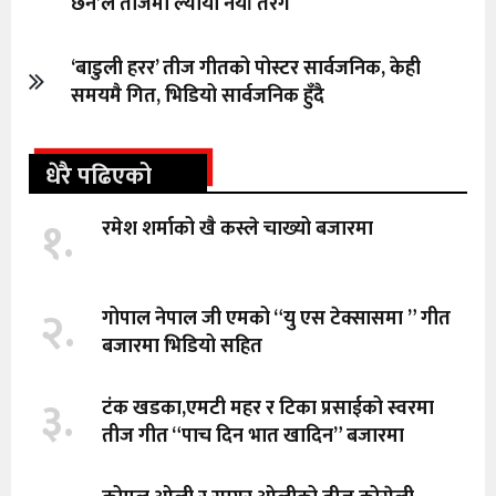
छैन’ले तीजमा ल्यायो नयाँ तरंग
‘बाडुली हरर’ तीज गीतको पोस्टर सार्वजनिक, केही
समयमै गित, भिडियो सार्वजनिक हुँदै
धेरै पढिएको
१.
रमेश शर्माको खै कस्ले चाख्यो बजारमा
२.
गोपाल नेपाल जी एमको “यु एस टेक्सासमा ” गीत
बजारमा भिडियो सहित
३.
टंक खडका,एमटी महर र टिका प्रसाईको स्वरमा
तीज गीत “पाच दिन भात खादिन” बजारमा