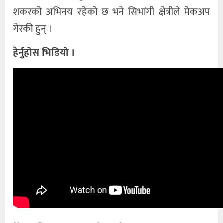
शकरको अभिनय रहेको छ भने सिभांगी क्षेत्रीले मेकअप
गेरकी हुन् ।
हेर्नुहोस भिडियो ।