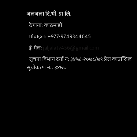
जलजला टि.भी. प्रा.लि.
ठेगाना: काठमाडौँ
मोबाइल: +977-9749344645
ई-मेल:
jaljalatv456@gmail.com
सूचना विभाग दर्ता नं: ३४५८-२०७८/७९ प्रेस काउन्सिल
सूचीकरण नं. : ३४७७