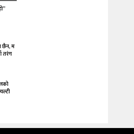
हो”
ा छैन, म
ँ तरंग
ालको
यल्टी