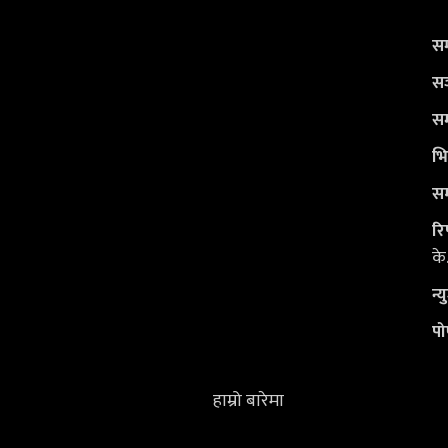
सम
सञ
सम
भि
सम
रिप
के
न्
पो
हाम्रो बारेमा