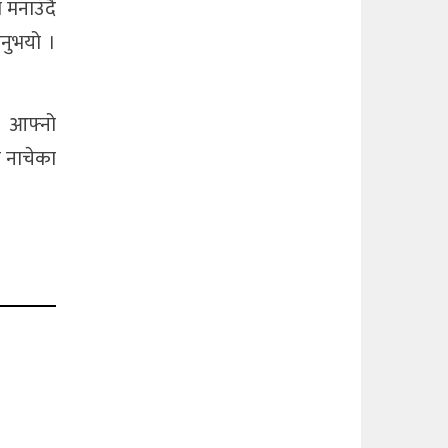
 मनाउँदै
नुभयो ।
नि आफ्नो
 नाचेका