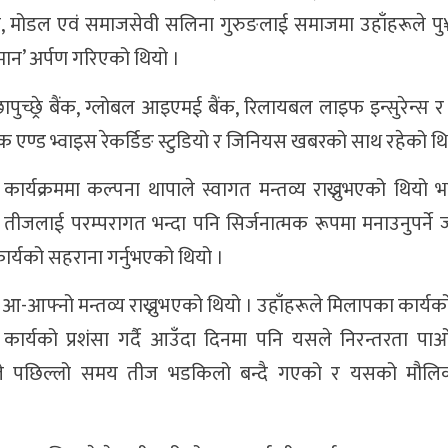
उला, मोडल एवं समाजसेवी सलिना गुरुङलाई समाजमा उहाँहरूले प
मान’ अर्पण गरिएको थियो ।
च्छ्रे बैंक, ग्लोबल आइएमई बैंक, रिलायबल लाइफ इन्सुरेन्स र 
ुजिक एण्ड भ्वाइस रेकर्डिङ स्टुडियो र जिनियस खबरको साथ रहेको थि
ार्यक्रममा कल्पना थापाले स्वागत मन्तव्य राख्नुभएको थियो भन
ीजलाई परम्परागत भन्दा पनि सिर्जनात्मक रूपमा मनाउनुपर्ने ज
ार्यको सहराना गर्नुभएको थियो ।
णाले आ-आफ्नो मन्तव्य राख्नुभएको थियो । उहाँहरूले मिलापका कार्य
कार्यको प्रशंसा गर्दै आउँदा दिनमा पनि यसले निरन्तरता पाओस
हरूले पछिल्लो समय तीज भडकिलो बन्दै गएको र यसको मौल