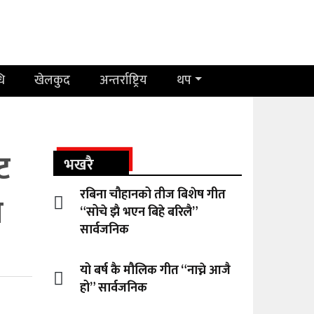
धि
खेलकुद
अन्तर्राष्ट्रिय
थप
ट
भखरै
रबिना चौहानको तीज बिशेष गीत
ण
“सोचे झै भएन बिहे बरिलै”
सार्वजनिक
यो बर्ष कै मौलिक गीत “नाच्ने आजै
हो” सार्वजनिक