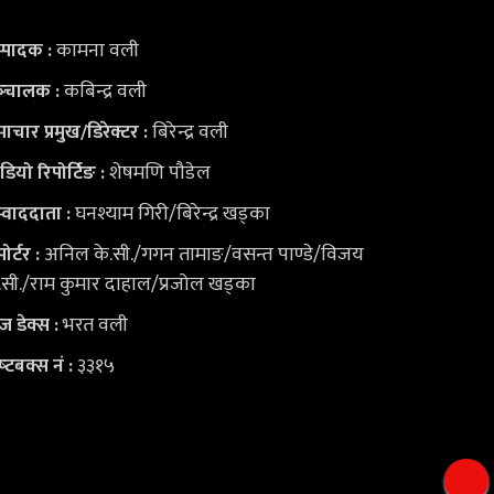
कामना वली
्पादक :
कबिन्द्र वली
्‍चालक :
बिरेन्द्र वली
ाचार प्रमुख/डिरेक्टर :
शेषमणि पौडेल
डियो
रिपोर्टिङ :
घनश्याम गिरी/बिरेन्द्र खड्का
्वाददाता :
अनिल के.सी./गगन तामाङ/वसन्त पाण्डे/विजय
ोर्टर :
.सी./राम कुमार दाहाल/प्रजोल खड्का
भरत वली
युज डेक्स
:
३३१५
ष्‍टबक्स नं :