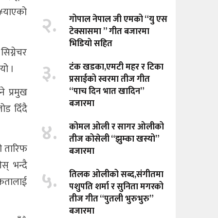
ु¥याएको
२.
गोपाल नेपाल जी एमको “यु एस
टेक्सासमा ” गीत बजारमा
भिडियो सहित
सिग्नेचर
३.
टंक खडका,एमटी महर र टिका
यो ।
प्रसाईको स्वरमा तीज गीत
े प्रमुख
“पाच दिन भात खादिन”
बजारमा
ोड दिँदै
४.
कोमल ओली र सागर ओलीको
तीज कोसेली “झुम्का खस्यो”
को तारिफ
बजारमा
् भन्दै
५.
तिलक ओलीको सब्द,संगीतमा
िकतालाई
पशुपति शर्मा र सुनिता मगरको
तीज गीत “पुतली भुरुभुरु”
बजारमा