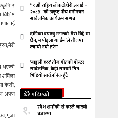
्कृति र
“९ औँ राष्ट्रिय लोकदोहोरी अवार्ड –
२०८३” को उत्कृष्ट पाँच मनोनयन
 विशिष्ट
सार्वजनिक कार्यक्रम सम्पन्न
राणालाई
दीपिका बयाम्बु मगरको ‘मेरो बिहे भा
छैन, म पोइला गा छैन’ले तीजमा
रन,मेरी
ल्यायो नयाँ तरंग
‘बाडुली हरर’ तीज गीतको पोस्टर
्न भएको
सार्वजनिक, केही समयमै गित,
 शर्मिला
भिडियो सार्वजनिक हुँदै
ोमा केसी,
ान अर्पण
धेरै पढिएको
१.
रमेश शर्माको खै कस्ले चाख्यो
बजारमा
्य, पूजा