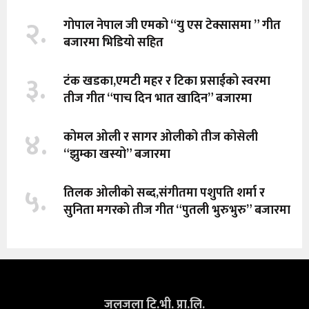
२.
गोपाल नेपाल जी एमको “यु एस टेक्सासमा ” गीत
बजारमा भिडियो सहित
३.
टंक खडका,एमटी महर र टिका प्रसाईको स्वरमा
तीज गीत “पाच दिन भात खादिन” बजारमा
४.
कोमल ओली र सागर ओलीको तीज कोसेली
“झुम्का खस्यो” बजारमा
५.
तिलक ओलीको सब्द,संगीतमा पशुपति शर्मा र
सुनिता मगरको तीज गीत “पुतली भुरुभुरु” बजारमा
जलजला टि.भी. प्रा.लि.