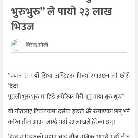
भुरुभुरु” ले पायो २३ लाख
खेलकुद
भिउज
अन्तर्राष्ट्रिय
थप
बिरेन्द्र ओली
“ज्यान त पर्यो सिधा अण्टिहरु फिदा रमाउछन लौ छोरी
दिदा
पुतली भुरु भुरु मा हिडे अमेरिका मेरी भूपू माया धुरु धुरु”
यो गीतलाई टिकटकमा दर्सक हरुले धेरै रुचाएका छन् भने
करिब तीज आउन लाग्दै गर्दा २३ लाखले हेरेका छन्।
हिन्दु नारिहरुको महान चाड तीज नजिक आउदै गर्दा तीज