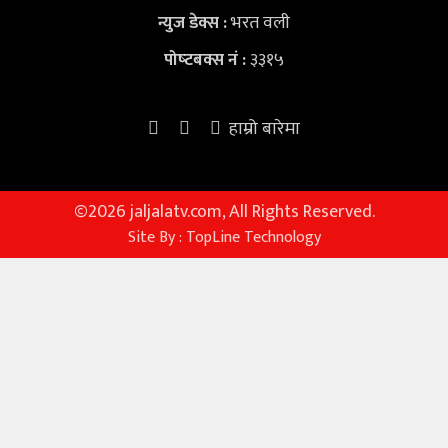
भरत वली
न्युज डेक्स
:
३३१५
पोष्‍टबक्स नं :
हाम्रो बारेमा
©
2026 jaljalatv.com, All Rights Reserved.
Site By :
TopLine Technology