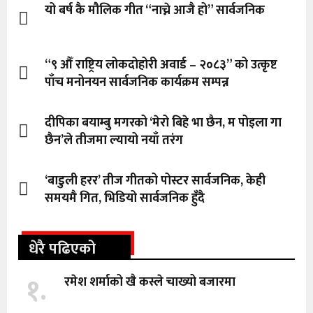
यो बर्ष कै मौलिक गीत “नाच्ने आजै हो” सार्वजनिक
“९ औँ राष्ट्रिय लोकदोहोरी अवार्ड – २०८३” को उत्कृष्ट
पाँच मनोनयन सार्वजनिक कार्यक्रम सम्पन्न
दीपिका बयाम्बु मगरको ‘मेरो बिहे भा छैन, म पोइला गा
छैन’ले तीजमा ल्यायो नयाँ तरंग
‘बाडुली हरर’ तीज गीतको पोस्टर सार्वजनिक, केही
समयमै गित, भिडियो सार्वजनिक हुँदै
धेरै पढिएको
१.
रमेश शर्माको खै कस्ले चाख्यो बजारमा