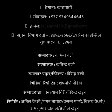
ठेगाना: काठमाडौँ
मोबाइल: +977-9749344645
ई-मेल:
jaljalatv456@gmail.com
सूचना विभाग दर्ता नं: ३४५८-२०७८/७९ प्रेस काउन्सिल
सूचीकरण नं. : ३४७७
कामना वली
सम्पादक :
कबिन्द्र वली
सञ्‍चालक :
बिरेन्द्र वली
समाचार प्रमुख/डिरेक्टर :
शेषमणि पौडेल
भिडियो
रिपोर्टिङ :
घनश्याम गिरी/बिरेन्द्र खड्का
सम्वाददाता :
अनिल के.सी./गगन तामाङ/वसन्त पाण्डे/विजय के.सी./
रिपोर्टर :
राम कुमार दाहाल/प्रजोल खड्का