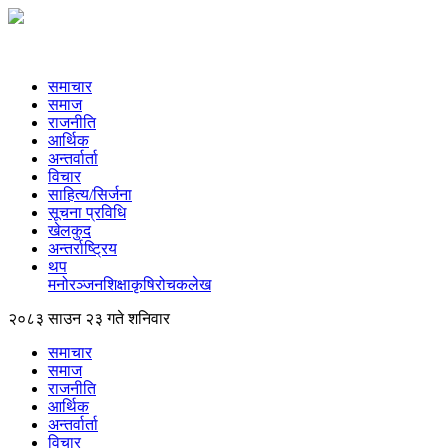
समाचार
समाज
राजनीति
आर्थिक
अन्तर्वार्ता
विचार
साहित्य/सिर्जना
सूचना प्रविधि
खेलकुद
अन्तर्राष्ट्रिय
थप
मनोरञ्‍जन
शिक्षा
कृषि
रोचक
लेख
२०८३ साउन २३ गते शनिवार
समाचार
समाज
राजनीति
आर्थिक
अन्तर्वार्ता
विचार