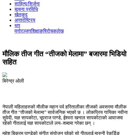
साहित्य/सिर्जना
सूचना प्रविधि
खेलकुद
अन्तर्राष्ट्रिय
थप
मनोरञ्‍जन
शिक्षा
कृषि
रोचक
लेख
मौलिक तीज गीत “तीजको मेलामा” बजारमा भिडियो
सहित
बिरेन्द्र ओली
नेपाली महिलाहरुको मौलीक महान पर्व हरितालीका तीजको अवसरमा मौलीक
तीज गीत “तीजको मेलामा” सार्वजनिक भएको छ । लोकप्रिय गायिका नवीना
सुवेदी, यज्ञ सापकोटा, भूपराज पाण्डे, ईश्वरा खनाल सापकोटाको आवाजमा
रहेको गीतलाई यज्ञ सापकोटाले लय–शब्दमा गरेका छन् ।
महेश बिक्रम पाण्डेको संगीत संयोजन रहेको सो गीतलाई मारुनी रेकर्डिङ