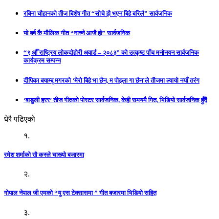
रबिना चौहानको तीज बिशेष गीत “सोचे झै भएन बिहे बरिलै” सार्वजनिक
यो बर्ष कै मौलिक गीत “नाच्ने आजै हो” सार्वजनिक
“९ औँ राष्ट्रिय लोकदोहोरी अवार्ड – २०८३” को उत्कृष्ट पाँच मनोनयन सार्वजनिक
कार्यक्रम सम्पन्न
दीपिका बयाम्बु मगरको ‘मेरो बिहे भा छैन, म पोइला गा छैन’ले तीजमा ल्यायो नयाँ तरंग
‘बाडुली हरर’ तीज गीतको पोस्टर सार्वजनिक, केही समयमै गित, भिडियो सार्वजनिक हुँदै
धेरै पढिएको
१.
रमेश शर्माको खै कस्ले चाख्यो बजारमा
२.
गोपाल नेपाल जी एमको “यु एस टेक्सासमा ” गीत बजारमा भिडियो सहित
३.