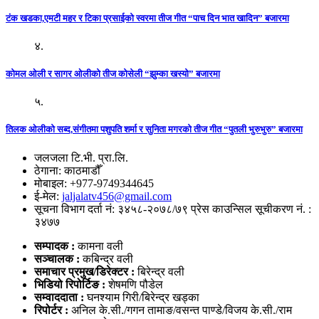
टंक खडका,एमटी महर र टिका प्रसाईको स्वरमा तीज गीत “पाच दिन भात खादिन” बजारमा
४.
कोमल ओली र सागर ओलीको तीज कोसेली “झुम्का खस्यो” बजारमा
५.
तिलक ओलीको सब्द,संगीतमा पशुपति शर्मा र सुनिता मगरको तीज गीत “पुतली भुरुभुरु” बजारमा
जलजला टि.भी. प्रा.लि.
ठेगाना: काठमाडौँ
मोबाइल: +977-9749344645
ई-मेल:
jaljalatv456@gmail.com
सूचना विभाग दर्ता नं: ३४५८-२०७८/७९ प्रेस काउन्सिल सूचीकरण नं. :
३४७७
सम्पादक :
कामना वली
सञ्‍चालक :
कबिन्द्र वली
समाचार प्रमुख/डिरेक्टर :
बिरेन्द्र वली
भिडियो
रिपोर्टिङ :
शेषमणि पौडेल
सम्वाददाता :
घनश्याम गिरी/बिरेन्द्र खड्का
रिपोर्टर :
अनिल के.सी./गगन तामाङ/वसन्त पाण्डे/विजय के.सी./राम