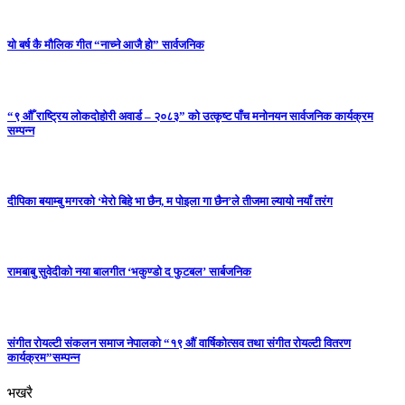
यो बर्ष कै मौलिक गीत “नाच्ने आजै हो” सार्वजनिक
“९ औँ राष्ट्रिय लोकदोहोरी अवार्ड – २०८३” को उत्कृष्ट पाँच मनोनयन सार्वजनिक कार्यक्रम
सम्पन्न
दीपिका बयाम्बु मगरको ‘मेरो बिहे भा छैन, म पोइला गा छैन’ले तीजमा ल्यायो नयाँ तरंग
रामबाबु सुवेदीको नया बालगीत ‘भकुण्डो द फुटबल’ सार्बजनिक
संगीत रोयल्टी संकलन समाज नेपालको “१९ औं वार्षिकोत्सव तथा संगीत रोयल्टी वितरण
कार्यक्रम”सम्पन्न
भखरै