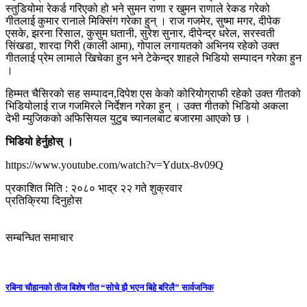
स्तुडियोमा रेकर्ड गरिएको हो भने सुमन राणा र खुमन राणाले रेकड गरेको
गीतलाई कुमार रानाले मिक्सिंग गरेका हुन् । राज गजमेर, सुष्मा मगर, दीपेक
एसके, झरना रिसाल, कुसुम घतानी, सुरेश सुनार, दीपेन्द्र धरेल, सरस्वती
सिंखडा, शारदा गिरी (काली आमा), गोपाल लगायतको अभिनय रहेको उक्त
गीतलाई प्रेम लामाले खिचेका हुन भने टेकेन्द्र शाहले भिडियो सम्पादन गरेका हुन
।
हिम्मत चैसिरको सह सम्पादन,दिपेश एस केको कोरियोग्राफी रहेको उक्त गीतको
भिडियोलाई राज गजमिरले निर्देशन गरेका हुन् । उक्त गीतको भिडियो अकला
देभी म्युजिकको अफिसियल युटुब च्यानलबाट बजारमा आएको छ ।
भिडियो हेर्नुहोस् ।
https://www.youtube.com/watch?v=Ydutx-8v09Q
प्रकाशित मिति : २०८० भाद्र २२ गते शुक्रवार
प्रतिक्रिया दिनुहोस
सम्बन्धित समाचार
रबिना चौहानको तीज बिशेष गीत “सोचे झै भएन बिहे बरिलै” सार्वजनिक