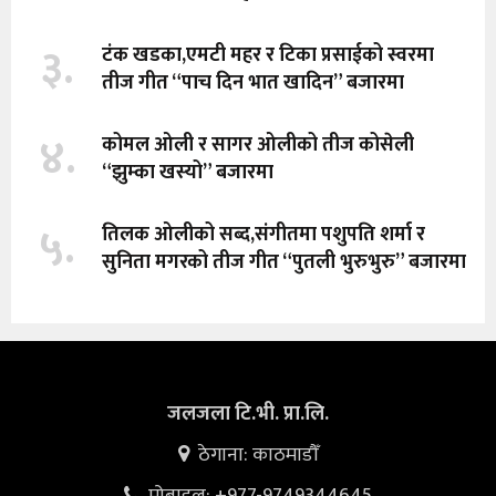
३.
टंक खडका,एमटी महर र टिका प्रसाईको स्वरमा
तीज गीत “पाच दिन भात खादिन” बजारमा
४.
कोमल ओली र सागर ओलीको तीज कोसेली
“झुम्का खस्यो” बजारमा
५.
तिलक ओलीको सब्द,संगीतमा पशुपति शर्मा र
सुनिता मगरको तीज गीत “पुतली भुरुभुरु” बजारमा
जलजला टि.भी. प्रा.लि.
ठेगाना: काठमाडौँ