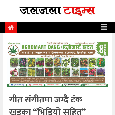
समाचार
समाज
राजनीति
आर्थिक
अन्तर्वार्ता
विचार
साहित्य/
सिर्जना
गीत संगीतमा जम्दै टंक
सूचना
खड्का “भिडियो सहित”
प्रविधि