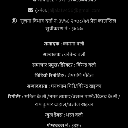
मोबाइल: +977-9749344645
ई-मेल:
jaljalatv456@gmail.com
सूचना विभाग दर्ता नं: ३४५८-२०७८/७९ प्रेस काउन्सिल
सूचीकरण नं. : ३४७७
कामना वली
सम्पादक :
कबिन्द्र वली
सञ्‍चालक :
बिरेन्द्र वली
समाचार प्रमुख/डिरेक्टर :
शेषमणि पौडेल
भिडियो
रिपोर्टिङ :
घनश्याम गिरी/बिरेन्द्र खड्का
सम्वाददाता :
अनिल के.सी./गगन तामाङ/वसन्त पाण्डे/विजय के.सी./
रिपोर्टर :
राम कुमार दाहाल/प्रजोल खड्का
भरत वली
न्युज डेक्स
:
३३१५
पोष्‍टबक्स नं :