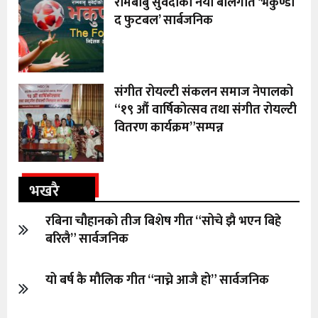
रामबाबु सुवेदीको नया बालगीत ‘भकुण्डो
द फुटबल’ सार्बजनिक
संगीत रोयल्टी संकलन समाज नेपालको
“१९ औं वार्षिकोत्सव तथा संगीत रोयल्टी
वितरण कार्यक्रम”सम्पन्न
भखरै
रबिना चौहानको तीज बिशेष गीत “सोचे झै भएन बिहे
बरिलै” सार्वजनिक
यो बर्ष कै मौलिक गीत “नाच्ने आजै हो” सार्वजनिक