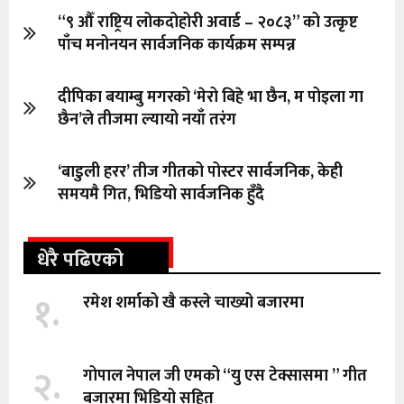
“९ औँ राष्ट्रिय लोकदोहोरी अवार्ड – २०८३” को उत्कृष्ट
पाँच मनोनयन सार्वजनिक कार्यक्रम सम्पन्न
दीपिका बयाम्बु मगरको ‘मेरो बिहे भा छैन, म पोइला गा
छैन’ले तीजमा ल्यायो नयाँ तरंग
‘बाडुली हरर’ तीज गीतको पोस्टर सार्वजनिक, केही
समयमै गित, भिडियो सार्वजनिक हुँदै
धेरै पढिएको
१.
रमेश शर्माको खै कस्ले चाख्यो बजारमा
२.
गोपाल नेपाल जी एमको “यु एस टेक्सासमा ” गीत
बजारमा भिडियो सहित