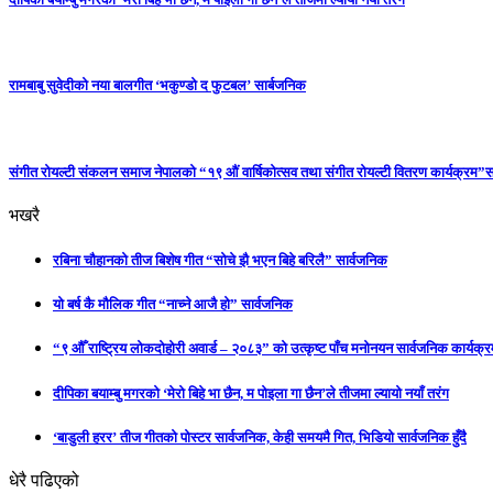
रामबाबु सुवेदीको नया बालगीत ‘भकुण्डो द फुटबल’ सार्बजनिक
संगीत रोयल्टी संकलन समाज नेपालको “१९ औं वार्षिकोत्सव तथा संगीत रोयल्टी वितरण कार्यक्रम”सम
भखरै
रबिना चौहानको तीज बिशेष गीत “सोचे झै भएन बिहे बरिलै” सार्वजनिक
यो बर्ष कै मौलिक गीत “नाच्ने आजै हो” सार्वजनिक
“९ औँ राष्ट्रिय लोकदोहोरी अवार्ड – २०८३” को उत्कृष्ट पाँच मनोनयन सार्वजनिक कार्यक्रम
दीपिका बयाम्बु मगरको ‘मेरो बिहे भा छैन, म पोइला गा छैन’ले तीजमा ल्यायो नयाँ तरंग
‘बाडुली हरर’ तीज गीतको पोस्टर सार्वजनिक, केही समयमै गित, भिडियो सार्वजनिक हुँदै
धेरै पढिएको