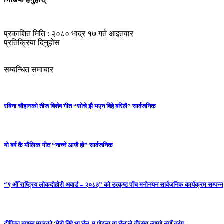
प्रकाशित मिति : २०८० भाद्र १७ गते आइतवार
प्रतिक्रिया दिनुहोस
सम्बन्धित समाचार
रबिना चौहानको तीज बिशेष गीत “सोचे झै भएन बिहे बरिलै” सार्वजनिक
यो बर्ष कै मौलिक गीत “नाच्ने आजै हो” सार्वजनिक
“९ औँ राष्ट्रिय लोकदोहोरी अवार्ड – २०८३” को उत्कृष्ट पाँच मनोनयन सार्वजनिक कार्यक्रम सम्पन्न
दीपिका बयाम्बु मगरको ‘मेरो बिहे भा छैन, म पोइला गा छैन’ले तीजमा ल्यायो नयाँ तरंग