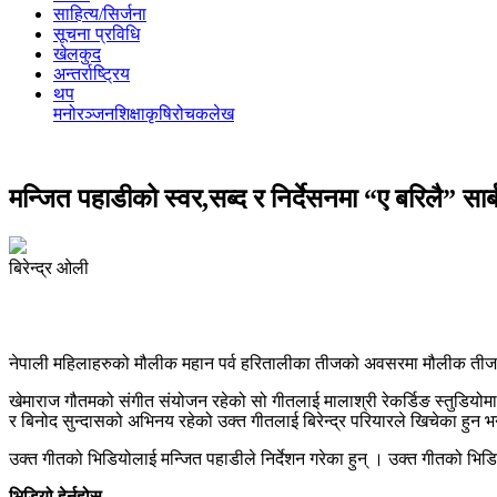
साहित्य/सिर्जना
सूचना प्रविधि
खेलकुद
अन्तर्राष्ट्रिय
थप
मनोरञ्‍जन
शिक्षा
कृषि
रोचक
लेख
मन्जित पहाडीको स्वर,सब्द र निर्देसनमा “ए बरिलै” सा
बिरेन्द्र ओली
नेपाली महिलाहरुको मौलीक महान पर्व हरितालीका तीजको अवसरमा मौलीक तीज ग
खेमाराज गौतमको संगीत संयोजन रहेको सो गीतलाई मालाश्री रेकर्डिङ स्तुडियोमा र
र बिनोद सुन्दासको अभिनय रहेको उक्त गीतलाई बिरेन्द्र परियारले खिचेका हुन 
उक्त गीतको भिडियोलाई मन्जित पहाडीले निर्देशन गरेका हुन् । उक्त गीतको 
भिडियो हेर्नुहोस्