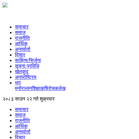
समाचार
समाज
राजनीति
आर्थिक
अन्तर्वार्ता
विचार
साहित्य/सिर्जना
सूचना प्रविधि
खेलकुद
अन्तर्राष्ट्रिय
थप
मनोरञ्‍जन
शिक्षा
कृषि
रोचक
लेख
२०८३ साउन २२ गते शुक्रवार
समाचार
समाज
राजनीति
आर्थिक
अन्तर्वार्ता
विचार