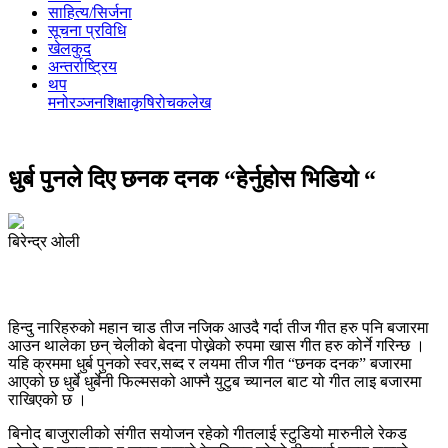
साहित्य/सिर्जना
सूचना प्रविधि
खेलकुद
अन्तर्राष्ट्रिय
थप
मनोरञ्‍जन
शिक्षा
कृषि
रोचक
लेख
धुर्ब पुनले दिए छनक दनक “हेर्नुहोस भिडियो “
बिरेन्द्र ओली
हिन्दु नारिहरुको महान चाड तीज नजिक आउदै गर्दा तीज गीत हरु पनि बजारमा
आउन थालेका छन् चेलीको बेदना पोख्नेको रुपमा खास गीत हरु कोर्ने गरिन्छ ।
यहि क्रममा धुर्ब पुनको स्वर,सब्द र लयमा तीज गीत “छनक दनक” बजारमा
आएको छ धुर्बे धुर्बेनी फिल्मसको आफ्नै युटुब च्यानल बाट यो गीत लाइ बजारमा
राखिएको छ ।
बिनोद बाजुरालीको संगीत सयोजन रहेको गीतलाई स्टुडियो मारुनीले रेकड