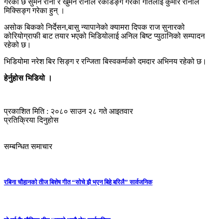
गरेको छ सुमन राना र खुमन रानाले रेकडिङ्ग गरेको गीतलाई कुमार रानाले
मिक्सिङ्ग गरेका हुन् ।
असोक बिकको निर्देसन,बासु न्यापानेको क्यामरा दिपक राज सुनारको
कोरियोग्राफी बाट तयार भएको भिडियोलाई अनिल बिष्ट प्युठानिको सम्पादन
रहेको छ।
भिडियोमा नरेश बिर सिङ्ग र रन्जिता बिस्वकर्माको दमदार अभिनय रहेको छ।
हेर्नुहोस भिडियो ।
प्रकाशित मिति : २०८० साउन २८ गते आइतवार
प्रतिक्रिया दिनुहोस
सम्बन्धित समाचार
रबिना चौहानको तीज बिशेष गीत “सोचे झै भएन बिहे बरिलै” सार्वजनिक