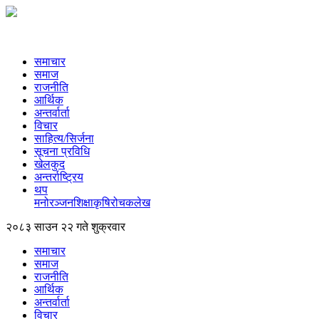
समाचार
समाज
राजनीति
आर्थिक
अन्तर्वार्ता
विचार
साहित्य/सिर्जना
सूचना प्रविधि
खेलकुद
अन्तर्राष्ट्रिय
थप
मनोरञ्‍जन
शिक्षा
कृषि
रोचक
लेख
२०८३ साउन २२ गते शुक्रवार
समाचार
समाज
राजनीति
आर्थिक
अन्तर्वार्ता
विचार