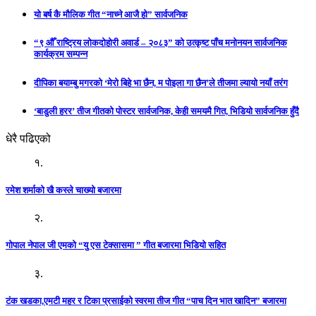
यो बर्ष कै मौलिक गीत “नाच्ने आजै हो” सार्वजनिक
“९ औँ राष्ट्रिय लोकदोहोरी अवार्ड – २०८३” को उत्कृष्ट पाँच मनोनयन सार्वजनिक
कार्यक्रम सम्पन्न
दीपिका बयाम्बु मगरको ‘मेरो बिहे भा छैन, म पोइला गा छैन’ले तीजमा ल्यायो नयाँ तरंग
‘बाडुली हरर’ तीज गीतको पोस्टर सार्वजनिक, केही समयमै गित, भिडियो सार्वजनिक हुँदै
धेरै पढिएको
१.
रमेश शर्माको खै कस्ले चाख्यो बजारमा
२.
गोपाल नेपाल जी एमको “यु एस टेक्सासमा ” गीत बजारमा भिडियो सहित
३.
टंक खडका,एमटी महर र टिका प्रसाईको स्वरमा तीज गीत “पाच दिन भात खादिन” बजारमा