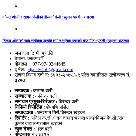
४.
कोमल ओली र सागर ओलीको तीज कोसेली “झुम्का खस्यो” बजारमा
५.
तिलक ओलीको सब्द,संगीतमा पशुपति शर्मा र सुनिता मगरको तीज गीत “पुतली भुरुभुरु” बजारमा
जलजला टि.भी. प्रा.लि.
ठेगाना: काठमाडौँ
मोबाइल: +977-9749344645
ई-मेल:
jaljalatv456@gmail.com
सूचना विभाग दर्ता नं: ३४५८-२०७८/७९ प्रेस काउन्सिल सूचीकरण नं. :
३४७७
सम्पादक :
कामना वली
सञ्‍चालक :
कबिन्द्र वली
समाचार प्रमुख/डिरेक्टर :
बिरेन्द्र वली
भिडियो
रिपोर्टिङ :
शेषमणि पौडेल
सम्वाददाता :
घनश्याम गिरी/बिरेन्द्र खड्का
रिपोर्टर :
अनिल के.सी./गगन तामाङ/वसन्त पाण्डे/विजय के.सी./राम
कुमार दाहाल/प्रजोल खड्का
न्युज डेक्स
:
भरत वली
पोष्‍टबक्स नं :
३३१५