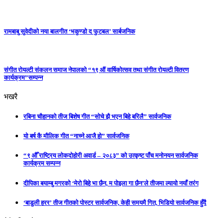
रामबाबु सुवेदीको नया बालगीत ‘भकुण्डो द फुटबल’ सार्बजनिक
संगीत रोयल्टी संकलन समाज नेपालको “१९ औं वार्षिकोत्सव तथा संगीत रोयल्टी वितरण
कार्यक्रम”सम्पन्न
भखरै
रबिना चौहानको तीज बिशेष गीत “सोचे झै भएन बिहे बरिलै” सार्वजनिक
यो बर्ष कै मौलिक गीत “नाच्ने आजै हो” सार्वजनिक
“९ औँ राष्ट्रिय लोकदोहोरी अवार्ड – २०८३” को उत्कृष्ट पाँच मनोनयन सार्वजनिक
कार्यक्रम सम्पन्न
दीपिका बयाम्बु मगरको ‘मेरो बिहे भा छैन, म पोइला गा छैन’ले तीजमा ल्यायो नयाँ तरंग
‘बाडुली हरर’ तीज गीतको पोस्टर सार्वजनिक, केही समयमै गित, भिडियो सार्वजनिक हुँदै