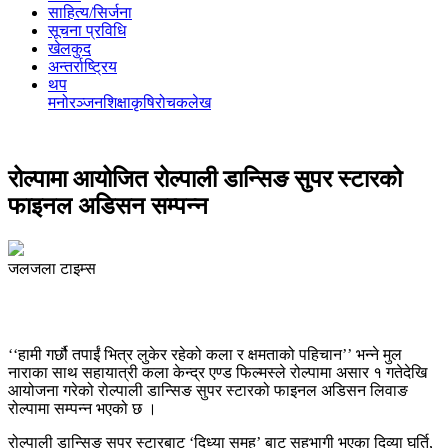
साहित्य/सिर्जना
सूचना प्रविधि
खेलकुद
अन्तर्राष्ट्रिय
थप
मनोरञ्‍जन
शिक्षा
कृषि
रोचक
लेख
रोल्पामा आयोजित रोल्पाली डान्सिङ सुपर स्टारको
फाइनल अडिसन सम्पन्न
जलजला टाइम्स
‘‘हामी गर्छौ तपाईं भित्र लुकेर रहेको कला र क्षमताको पहिचान’’ भन्ने मुल
नाराका साथ सहायात्री कला केन्द्र एण्ड फिल्मस्ले रोल्पामा असार १ गतेदेखि
आयोजना गरेको रोल्पाली डान्सिङ सुपर स्टारको फाइनल अडिसन लिवाङ
रोल्पामा सम्पन्न भएको छ ।
रोल्पाली डान्सिङ सुपर स्टारबाट ‘दिध्या समुह’ बाट सहभागी भएका दिव्या घर्ति,