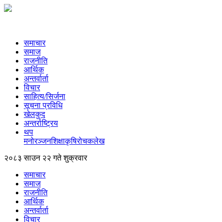
समाचार
समाज
राजनीति
आर्थिक
अन्तर्वार्ता
विचार
साहित्य/सिर्जना
सूचना प्रविधि
खेलकुद
अन्तर्राष्ट्रिय
थप
मनोरञ्‍जन
शिक्षा
कृषि
रोचक
लेख
२०८३ साउन २२ गते शुक्रवार
समाचार
समाज
राजनीति
आर्थिक
अन्तर्वार्ता
विचार