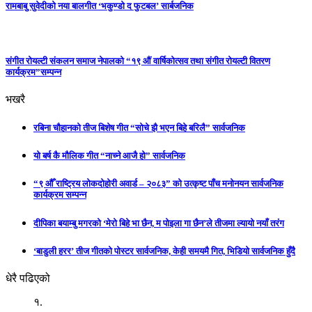
रामबाबु सुवेदीको नया बालगीत ‘भकुण्डो द फुटबल’ सार्बजनिक
संगीत रोयल्टी संकलन समाज नेपालको “१९ औं वार्षिकोत्सव तथा संगीत रोयल्टी वितरण
कार्यक्रम”सम्पन्न
भखरै
रबिना चौहानको तीज बिशेष गीत “सोचे झै भएन बिहे बरिलै” सार्वजनिक
यो बर्ष कै मौलिक गीत “नाच्ने आजै हो” सार्वजनिक
“९ औँ राष्ट्रिय लोकदोहोरी अवार्ड – २०८३” को उत्कृष्ट पाँच मनोनयन सार्वजनिक
कार्यक्रम सम्पन्न
दीपिका बयाम्बु मगरको ‘मेरो बिहे भा छैन, म पोइला गा छैन’ले तीजमा ल्यायो नयाँ तरंग
‘बाडुली हरर’ तीज गीतको पोस्टर सार्वजनिक, केही समयमै गित, भिडियो सार्वजनिक हुँदै
धेरै पढिएको
१.