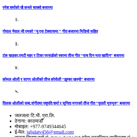
रमेश शर्माको खै कस्ले चाख्यो बजारमा
२.
गोपाल नेपाल जी एमको “यु एस टेक्सासमा ” गीत बजारमा भिडियो सहित
३.
टंक खडका,एमटी महर र टिका प्रसाईको स्वरमा तीज गीत “पाच दिन भात खादिन” बजारमा
४.
कोमल ओली र सागर ओलीको तीज कोसेली “झुम्का खस्यो” बजारमा
५.
तिलक ओलीको सब्द,संगीतमा पशुपति शर्मा र सुनिता मगरको तीज गीत “पुतली भुरुभुरु” बजारमा
जलजला टि.भी. प्रा.लि.
ठेगाना: काठमाडौँ
मोबाइल: +977-9749344645
ई-मेल:
jaljalatv456@gmail.com