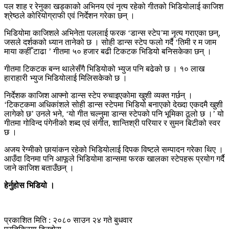
पल शाह र रेनुका खड्काको अभिनय एवं नृत्य रहेको गीतको भिडियोलाई काजिश
श्रेष्ठले कोरियोग्राफी एवं निर्देशन गरेका छन् ।
भिडियोमा काजिशले अभिनेता पललाई फरक ‘डान्स स्टेप’मा नृत्य गराएका छन्,
जसले दर्शकको ध्यान तानेको छ । सोही डान्स स्टेप फलो गर्दै ‘तिमी र म जाम
माया कहीँ टाढा ’ गीतमा ५० हजार बढी टिकटक भिडियो बनिसकेका छन् ।
गीतमा टिकटक बन्न थालेसँगै भिडियोको भ्युज पनि बढेको छ । १० लाख
हाराहारी भ्युज भिडियोलाई मिलिसकेको छ ।
निर्देशक काजिश आफ्नो डान्स स्टेप रुचाइएकोमा खुशी व्यक्त गर्छन् ।
‘टिकटकमा अधिकांशले सोही डान्स स्टेपमा भिडियो बनाएको देख्दा एकदमै खुशी
लागेको छ’ उनले भने, ‘यो गीत चल्नुमा डान्स स्टेपको पनि भूमिका ठूलो छ ।’ यो
गीतमा गोविन्द पंगेनीको शब्द एवं संगीत, शान्तिश्री परियार र सुमन बिटीको स्वर
छ ।
अजय रेग्मीको छायांकन रहेको भिडियोलाई दिपक विष्टले सम्पादन गरेका थिए ।
आउँदा दिनमा पनि आफूले भिडियोमा डान्समा फरक खालका स्टेपहरू प्रयोग गर्दै
जाने काजिश बताउँछन् ।
हेर्नुहोस भिडियो ।
प्रकाशित मिति : २०८० साउन २४ गते बुधवार