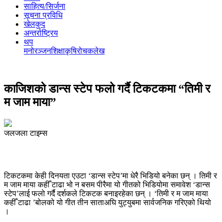
साहित्य/सिर्जना
सूचना प्रविधि
खेलकुद
अन्तर्राष्ट्रिय
थप
मनोरञ्‍जन
शिक्षा
कृषि
रोचक
लेख
काजिशको डान्स स्टेप फलो गर्दै टिकटकमा “तिमी र
म जाम माया”
जलजला टाइम्स
टिकटकमा केही दिनयता एउटा ‘डान्स स्टेप’मा धेरै भिडियो बनेका छन् । तिमी र
म जाम माया कहीँ टाढा भो न बसम पीरैमा यो गीतको भिडियोमा समावेश ‘डान्स
स्टेप’लाई फलो गर्दै दर्शकले टिकटक बनाइरहेका छन् । ‘तिमी र म जाम माया
कहीँ टाढा ’बोलको यो गीत तीन साताअघि युट्युबमा सार्वजनिक गरिएको थियो
।