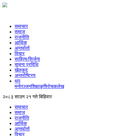
समाचार
समाज
राजनीति
आर्थिक
अन्तर्वार्ता
विचार
साहित्य/सिर्जना
सूचना प्रविधि
खेलकुद
अन्तर्राष्ट्रिय
थप
मनोरञ्‍जन
शिक्षा
कृषि
रोचक
लेख
२०८३ साउन २१ गते बिहिवार
समाचार
समाज
राजनीति
आर्थिक
अन्तर्वार्ता
विचार