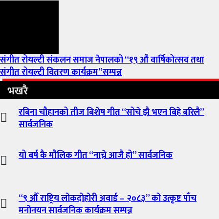
संगीत रोयल्टी संकलन समाज नेपालको “१९ औं वार्षिकोत्सव तथा
संगीत रोयल्टी वितरण कार्यक्रम”सम्पन्न
भखरै
रबिना चौहानको तीज बिशेष गीत “सोचे झै भएन बिहे बरिलै”
सार्वजनिक
यो बर्ष कै मौलिक गीत “नाच्ने आजै हो” सार्वजनिक
“९ औँ राष्ट्रिय लोकदोहोरी अवार्ड – २०८३” को उत्कृष्ट पाँच
मनोनयन सार्वजनिक कार्यक्रम सम्पन्न