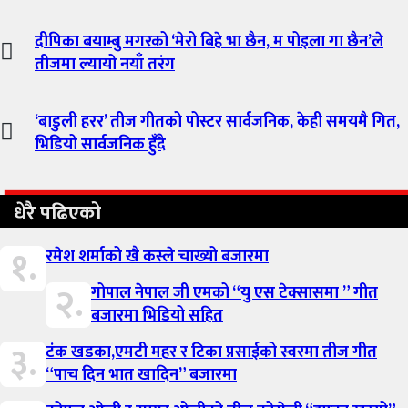
दीपिका बयाम्बु मगरको ‘मेरो बिहे भा छैन, म पोइला गा छैन’ले
तीजमा ल्यायो नयाँ तरंग
‘बाडुली हरर’ तीज गीतको पोस्टर सार्वजनिक, केही समयमै गित,
भिडियो सार्वजनिक हुँदै
धेरै पढिएको
१.
रमेश शर्माको खै कस्ले चाख्यो बजारमा
२.
गोपाल नेपाल जी एमको “यु एस टेक्सासमा ” गीत
बजारमा भिडियो सहित
३.
टंक खडका,एमटी महर र टिका प्रसाईको स्वरमा तीज गीत
“पाच दिन भात खादिन” बजारमा