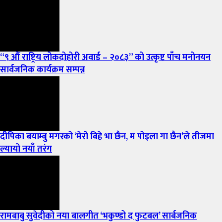
“९ औँ राष्ट्रिय लोकदोहोरी अवार्ड – २०८३” को उत्कृष्ट पाँच मनोनयन
सार्वजनिक कार्यक्रम सम्पन्न
दीपिका बयाम्बु मगरको ‘मेरो बिहे भा छैन, म पोइला गा छैन’ले तीजमा
ल्यायो नयाँ तरंग
रामबाबु सुवेदीको नया बालगीत ‘भकुण्डो द फुटबल’ सार्बजनिक