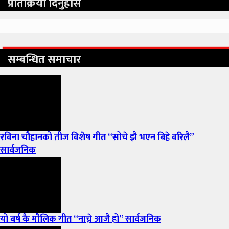
प्रतिक्रिया दिनुहोस
सम्बन्धित समाचार
रबिना चौहानको तीज बिशेष गीत “सोचे झै भएन बिहे बरिलै”
सार्वजनिक
यो बर्ष कै मौलिक गीत “नाच्ने आजै हो” सार्वजनिक