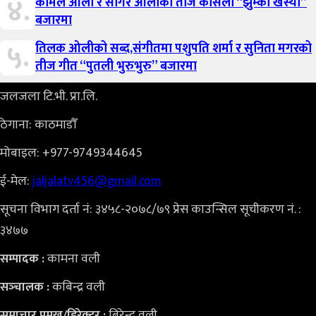
४.
कोमल ओली र सागर ओलीको तीज कोसेली “झुम्का खस्यो”
बजारमा
५.
तिलक ओलीको सब्द,संगीतमा पशुपति शर्मा र सुनिता मगरको
तीज गीत “पुतली भुरुभुरु” बजारमा
जलजला टि.भी. प्रा.लि.
ठेगाना: काठमाडौँ
मोबाइल: +977-9749344645
ई-मेल:
jaljalatv456@gmail.com
सूचना विभाग दर्ता नं: ३४५८-२०७८/७९ प्रेस काउन्सिल सूचीकरण नं. :
३४७७
कामना वली
सम्पादक :
कबिन्द्र वली
सञ्‍चालक :
बिरेन्द्र वली
समाचार प्रमुख/डिरेक्टर :