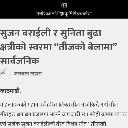
प्रविधि
थप
मनोरञ्‍जन
शिक्षा
कृषि
रोचक
लेख
खेलकुद
सुजन बराईली र सुनिता बुढा
अन्तर्राष्ट्रिय
क्षत्रीको स्वरमा “तीजको बेलामा”
थप
मनोरञ्‍जन
सार्वजनिक
शिक्षा
जलजला टाइम्स
कृषि
काठमाडौं,
रोचक
महिलाहरुको महान पर्व हरितालिका तीज नजिकिदै गर्दा तीज
लेख
गीतहरु धमाधम बजारमा आउने क्रम जारी छ । सोही क्रममा गायक
एबं सर्जक सुजन बराईलीको तीज बिशेष गीत
“तीजको