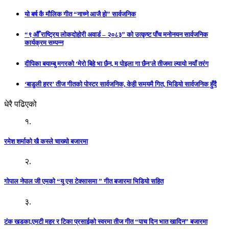
यो बर्ष कै मौलिक गीत “नाच्ने आजै हो” सार्वजनिक
“९ औँ राष्ट्रिय लोकदोहोरी अवार्ड – २०८३” को उत्कृष्ट पाँच मनोनयन सार्वजनिक
कार्यक्रम सम्पन्न
दीपिका बयाम्बु मगरको ‘मेरो बिहे भा छैन, म पोइला गा छैन’ले तीजमा ल्यायो नयाँ तरंग
‘बाडुली हरर’ तीज गीतको पोस्टर सार्वजनिक, केही समयमै गित, भिडियो सार्वजनिक हुँदै
धेरै पढिएको
१.
रमेश शर्माको खै कस्ले चाख्यो बजारमा
२.
गोपाल नेपाल जी एमको “यु एस टेक्सासमा ” गीत बजारमा भिडियो सहित
३.
टंक खडका,एमटी महर र टिका प्रसाईको स्वरमा तीज गीत “पाच दिन भात खादिन” बजारमा