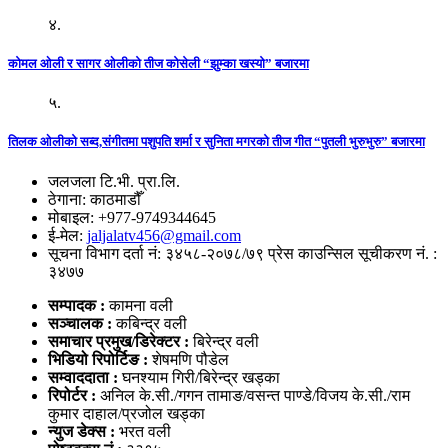
४.
कोमल ओली र सागर ओलीको तीज कोसेली “झुम्का खस्यो” बजारमा
५.
तिलक ओलीको सब्द,संगीतमा पशुपति शर्मा र सुनिता मगरको तीज गीत “पुतली भुरुभुरु” बजारमा
जलजला टि.भी. प्रा.लि.
ठेगाना: काठमाडौँ
मोबाइल: +977-9749344645
ई-मेल:
jaljalatv456@gmail.com
सूचना विभाग दर्ता नं: ३४५८-२०७८/७९ प्रेस काउन्सिल सूचीकरण नं. :
३४७७
सम्पादक :
कामना वली
सञ्‍चालक :
कबिन्द्र वली
समाचार प्रमुख/डिरेक्टर :
बिरेन्द्र वली
भिडियो
रिपोर्टिङ :
शेषमणि पौडेल
सम्वाददाता :
घनश्याम गिरी/बिरेन्द्र खड्का
रिपोर्टर :
अनिल के.सी./गगन तामाङ/वसन्त पाण्डे/विजय के.सी./राम
कुमार दाहाल/प्रजोल खड्का
न्युज डेक्स
:
भरत वली