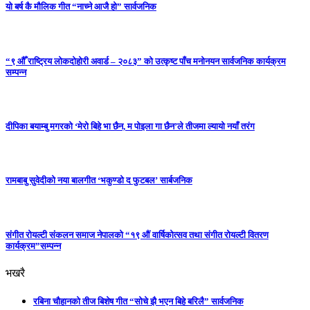
यो बर्ष कै मौलिक गीत “नाच्ने आजै हो” सार्वजनिक
“९ औँ राष्ट्रिय लोकदोहोरी अवार्ड – २०८३” को उत्कृष्ट पाँच मनोनयन सार्वजनिक कार्यक्रम
सम्पन्न
दीपिका बयाम्बु मगरको ‘मेरो बिहे भा छैन, म पोइला गा छैन’ले तीजमा ल्यायो नयाँ तरंग
रामबाबु सुवेदीको नया बालगीत ‘भकुण्डो द फुटबल’ सार्बजनिक
संगीत रोयल्टी संकलन समाज नेपालको “१९ औं वार्षिकोत्सव तथा संगीत रोयल्टी वितरण
कार्यक्रम”सम्पन्न
भखरै
रबिना चौहानको तीज बिशेष गीत “सोचे झै भएन बिहे बरिलै” सार्वजनिक