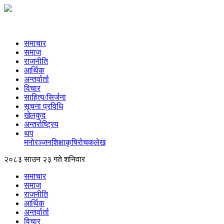
समाचार
समाज
राजनीति
आर्थिक
अन्तर्वार्ता
विचार
साहित्य/सिर्जना
सूचना प्रविधि
खेलकुद
अन्तर्राष्ट्रिय
थप
मनोरञ्‍जन
शिक्षा
कृषि
रोचक
लेख
२०८३ साउन २३ गते शनिवार
समाचार
समाज
राजनीति
आर्थिक
अन्तर्वार्ता
विचार