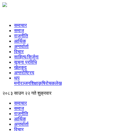
समाचार
समाज
राजनीति
आर्थिक
अन्तर्वार्ता
विचार
साहित्य/सिर्जना
सूचना प्रविधि
खेलकुद
अन्तर्राष्ट्रिय
थप
मनोरञ्‍जन
शिक्षा
कृषि
रोचक
लेख
२०८३ साउन २२ गते शुक्रवार
समाचार
समाज
राजनीति
आर्थिक
अन्तर्वार्ता
विचार