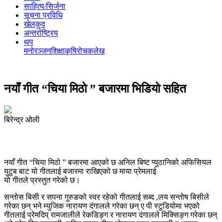
साहित्य/सिर्जना
सूचना प्रविधि
खेलकुद
अन्तर्राष्ट्रिय
थप
मनोरञ्‍जन
शिक्षा
कृषि
रोचक
लेख
नयाँ गीत “चिया मिठो ” बजारमा भिडियो सहित
बिरेन्द्र ओली
नयाँ गीत “चिया मिठो ” बजारमा आएको छ अनिल बिष्ट प्युठानिको अफिसियल
युटुब बाट यो गीतलाई बजारमा राखिएको छ माया प्रेमलाई
यो गीतले प्रस्तुत गरेको छ।
सन्तोस बिसी र सपना गुरुङको स्वर रहेको गीतलाई सब्द ,लय सन्तोष बिसीले
गरेका छन् भने म्युजिक नारायण दंगालले गरेका छन् ए पी स्टुडियोमा भएको
गीतलाई प्रेमदिप् रामजालीले रेकडिङ्ग र नारायण दंगालले मिक्सिङ्ग गरेका छन्