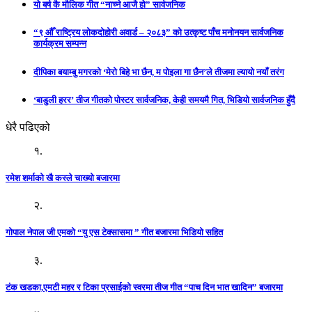
यो बर्ष कै मौलिक गीत “नाच्ने आजै हो” सार्वजनिक
“९ औँ राष्ट्रिय लोकदोहोरी अवार्ड – २०८३” को उत्कृष्ट पाँच मनोनयन सार्वजनिक
कार्यक्रम सम्पन्न
दीपिका बयाम्बु मगरको ‘मेरो बिहे भा छैन, म पोइला गा छैन’ले तीजमा ल्यायो नयाँ तरंग
‘बाडुली हरर’ तीज गीतको पोस्टर सार्वजनिक, केही समयमै गित, भिडियो सार्वजनिक हुँदै
धेरै पढिएको
१.
रमेश शर्माको खै कस्ले चाख्यो बजारमा
२.
गोपाल नेपाल जी एमको “यु एस टेक्सासमा ” गीत बजारमा भिडियो सहित
३.
टंक खडका,एमटी महर र टिका प्रसाईको स्वरमा तीज गीत “पाच दिन भात खादिन” बजारमा