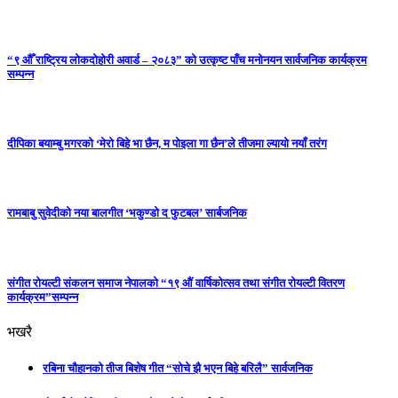
“९ औँ राष्ट्रिय लोकदोहोरी अवार्ड – २०८३” को उत्कृष्ट पाँच मनोनयन सार्वजनिक कार्यक्रम
सम्पन्न
दीपिका बयाम्बु मगरको ‘मेरो बिहे भा छैन, म पोइला गा छैन’ले तीजमा ल्यायो नयाँ तरंग
रामबाबु सुवेदीको नया बालगीत ‘भकुण्डो द फुटबल’ सार्बजनिक
संगीत रोयल्टी संकलन समाज नेपालको “१९ औं वार्षिकोत्सव तथा संगीत रोयल्टी वितरण
कार्यक्रम”सम्पन्न
भखरै
रबिना चौहानको तीज बिशेष गीत “सोचे झै भएन बिहे बरिलै” सार्वजनिक