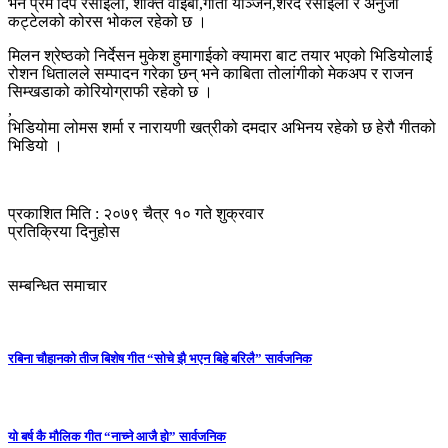
भने प्रेम दिप रसाइली, शक्ति वाइबा,गीता योञ्जन,शरद रसाइली र अनुजा
कट्टेलको कोरस भोकल रहेको छ ।
मिलन श्रेष्ठको निर्देसन मुकेश हुमागाईको क्यामरा बाट तयार भएको भिडियोलाई
रोशन धितालले सम्पादन गरेका छन् भने काबिता तोलांगीको मेकअप र राजन
सिम्खडाको कोरियोग्राफी रहेको छ ।
,
भिडियोमा लोमस शर्मा र नारायणी खत्रीको दमदार अभिनय रहेको छ हेरौ गीतको
भिडियो ।
प्रकाशित मिति : २०७९ चैत्र १० गते शुक्रवार
प्रतिक्रिया दिनुहोस
सम्बन्धित समाचार
रबिना चौहानको तीज बिशेष गीत “सोचे झै भएन बिहे बरिलै” सार्वजनिक
यो बर्ष कै मौलिक गीत “नाच्ने आजै हो” सार्वजनिक