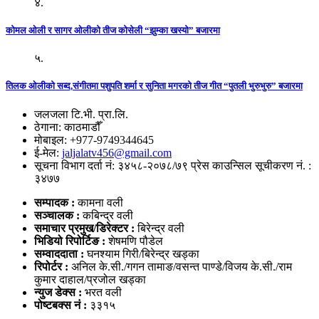
४.
कोमल ओली र सागर ओलीको तीज कोसेली “झुम्का खस्यो” बजारमा
५.
तिलक ओलीको सब्द,संगीतमा पशुपति शर्मा र सुनिता मगरको तीज गीत “पुतली भुरुभुरु” बजारमा
जलजला टि.भी. प्रा.लि.
ठेगाना: काठमाडौँ
मोबाइल: +977-9749344645
ई-मेल:
jaljalatv456@gmail.com
सूचना विभाग दर्ता नं: ३४५८-२०७८/७९ प्रेस काउन्सिल सूचीकरण नं. :
३४७७
सम्पादक :
कामना वली
सञ्‍चालक :
कबिन्द्र वली
समाचार प्रमुख/डिरेक्टर :
बिरेन्द्र वली
भिडियो
रिपोर्टिङ :
शेषमणि पौडेल
सम्वाददाता :
घनश्याम गिरी/बिरेन्द्र खड्का
रिपोर्टर :
अनिल के.सी./गगन तामाङ/वसन्त पाण्डे/विजय के.सी./राम
कुमार दाहाल/प्रजोल खड्का
न्युज डेक्स
:
भरत वली
पोष्‍टबक्स नं :
३३१५