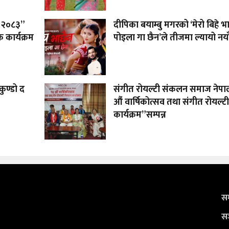
 – २०८३”
दीपिका बयाम्बु मगरको ‘मेरो बिहे भ
 कार्यक्रम
पोइला गा छैन’ले तीजमा ल्यायो नया
ुण्डो द
संगीत रोयल्टी संकलन समाज नेप
औं वार्षिकोत्सव तथा संगीत रोयल्
कार्यक्रम”सम्पन्न
सम
सञ