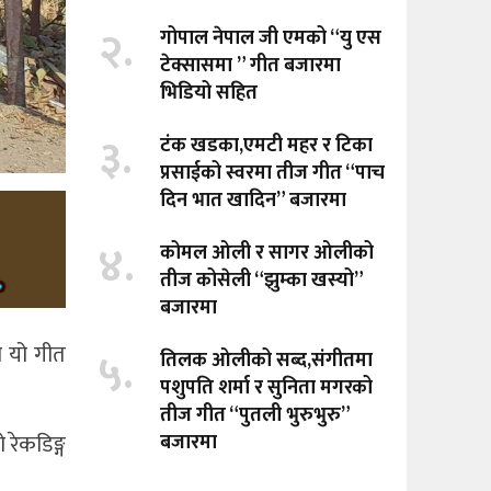
२.
गोपाल नेपाल जी एमको “यु एस
टेक्सासमा ” गीत बजारमा
भिडियो सहित
३.
टंक खडका,एमटी महर र टिका
प्रसाईको स्वरमा तीज गीत “पाच
दिन भात खादिन” बजारमा
४.
कोमल ओली र सागर ओलीको
तीज कोसेली “झुम्का खस्यो”
बजारमा
 यो गीत
५.
तिलक ओलीको सब्द,संगीतमा
पशुपति शर्मा र सुनिता मगरको
तीज गीत “पुतली भुरुभुरु”
रेकडिङ्ग
बजारमा