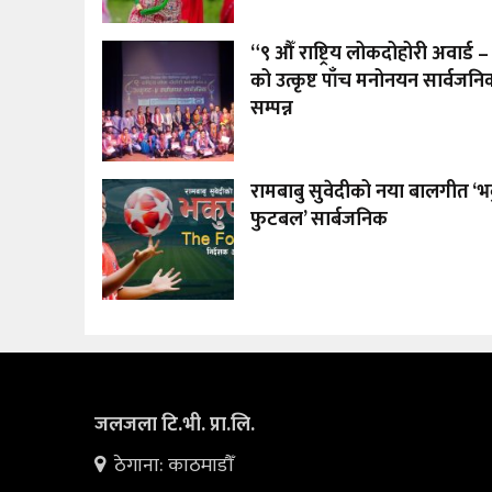
“९ औँ राष्ट्रिय लोकदोहोरी अवार्ड
को उत्कृष्ट पाँच मनोनयन सार्वजनिक
सम्पन्न
रामबाबु सुवेदीको नया बालगीत ‘भक
फुटबल’ सार्बजनिक
जलजला टि.भी. प्रा.लि.
ठेगाना: काठमाडौँ