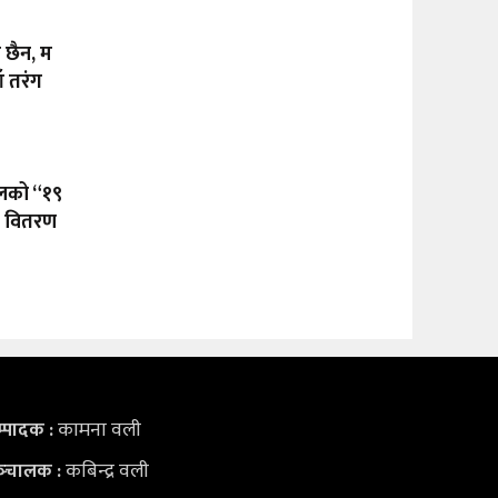
ा छैन, म
ँ तरंग
ालको “१९
टी वितरण
कामना वली
्पादक :
कबिन्द्र वली
्‍चालक :