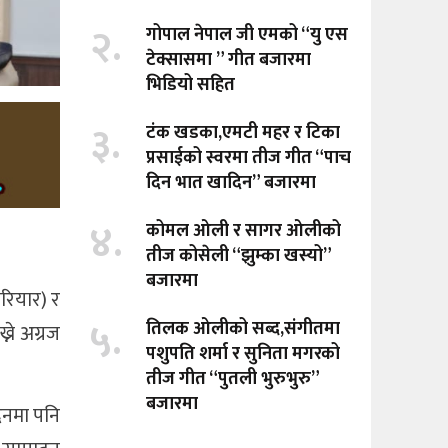
२.
गोपाल नेपाल जी एमको “यु एस
टेक्सासमा ” गीत बजारमा
भिडियो सहित
३.
टंक खडका,एमटी महर र टिका
प्रसाईको स्वरमा तीज गीत “पाच
दिन भात खादिन” बजारमा
४.
कोमल ओली र सागर ओलीको
तीज कोसेली “झुम्का खस्यो”
बजारमा
परियार) र
५.
तिलक ओलीको सब्द,संगीतमा
ने अग्रज
पशुपति शर्मा र सुनिता मगरको
तीज गीत “पुतली भुरुभुरु”
बजारमा
दिनमा पनि