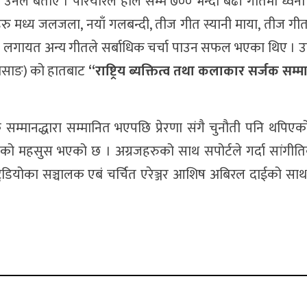
ुरा उनले बताए । परियारले हाल सम्म ७०० भन्दा बढी गीतमा ध्वनी
रु मध्य जलजला, नयाँ गलबन्दी, तीज गीत स्यानी माया, तीज गी
 चरी लगायत अन्य गीतले सर्बाधिक चर्चा पाउन सफल भएका थिए । उ
(पासाङ) को हातबाट
“राष्ट्रिय ब्यक्तित्व तथा कलाकार सर्जक सम्म
्जक सम्मानद्धारा सम्मानित भएपछि प्रेरणा संगै चुनौती पनि थपिए
िएको महसुस भएको छ । अग्रजहरुको साथ सपोर्टले गर्दा सांगीतिक क
ुडियोका सञ्चालक एबं चर्चित एरेञ्जर आशिष अबिरल दाईको साथ 