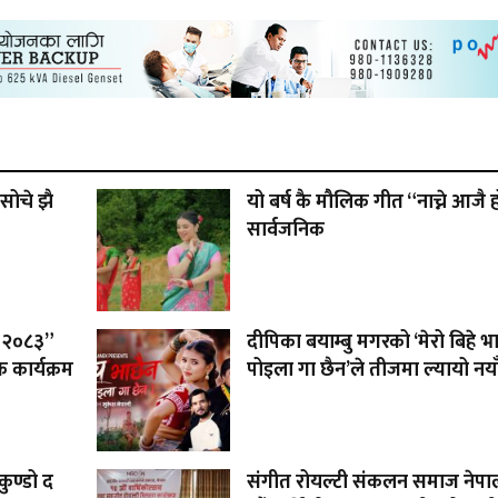
सोचे झै
यो बर्ष कै मौलिक गीत “नाच्ने आजै 
सार्वजनिक
 – २०८३”
दीपिका बयाम्बु मगरको ‘मेरो बिहे भ
 कार्यक्रम
पोइला गा छैन’ले तीजमा ल्यायो नया
ुण्डो द
संगीत रोयल्टी संकलन समाज नेप