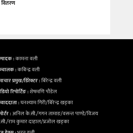
टी वितरण
कामना वली
्पादक :
कबिन्द्र वली
्‍चालक :
बिरेन्द्र वली
ाचार प्रमुख/डिरेक्टर :
शेषमणि पौडेल
डियो
रिपोर्टिङ :
घनश्याम गिरी/बिरेन्द्र खड्का
्वाददाता :
अनिल के.सी./गगन तामाङ/वसन्त पाण्डे/विजय
पोर्टर :
.सी./राम कुमार दाहाल/प्रजोल खड्का
भरत वली
युज डेक्स
: