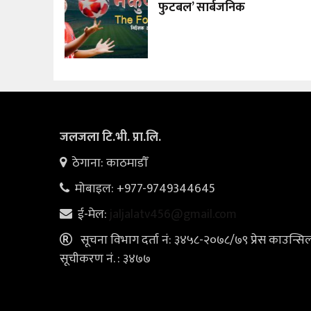
फुटबल’ सार्बजनिक
जलजला टि.भी. प्रा.लि.
ठेगाना: काठमाडौँ
मोबाइल: +977-9749344645
ई-मेल:
jaljalatv456@gmail.com
सूचना विभाग दर्ता नं: ३४५८-२०७८/७९ प्रेस काउन्सि
सूचीकरण नं. : ३४७७