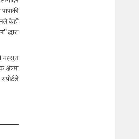
 सम्पादन
त पापाकी
नले केही
ान”
द्धारा
को महसुस
्षेत्रमा
सपोर्टले