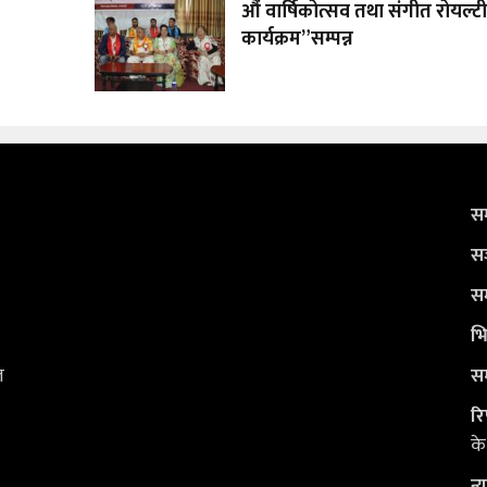
औं वार्षिकोत्सव तथा संगीत रोयल्
कार्यक्रम”सम्पन्न
सम
सञ
सम
भि
ल
सम
रि
के
न्