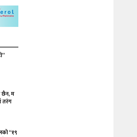
हो”
ा छैन, म
ँ तरंग
ालको “१९