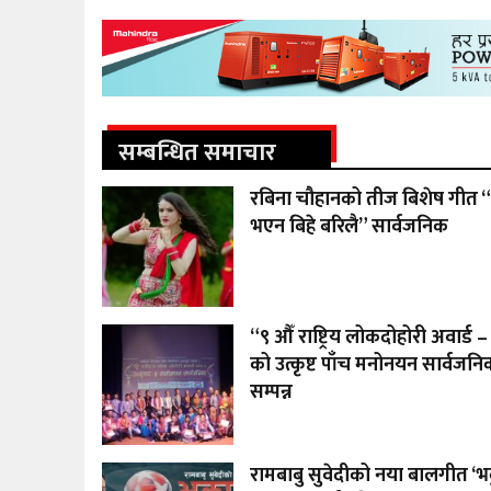
सम्बन्धित समाचार
रबिना चौहानको तीज बिशेष गीत “
भएन बिहे बरिलै” सार्वजनिक
“९ औँ राष्ट्रिय लोकदोहोरी अवार्ड
को उत्कृष्ट पाँच मनोनयन सार्वजनिक
सम्पन्न
रामबाबु सुवेदीको नया बालगीत ‘भक