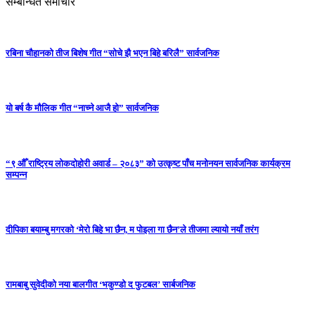
सम्बन्धित समाचार
रबिना चौहानको तीज बिशेष गीत “सोचे झै भएन बिहे बरिलै” सार्वजनिक
यो बर्ष कै मौलिक गीत “नाच्ने आजै हो” सार्वजनिक
“९ औँ राष्ट्रिय लोकदोहोरी अवार्ड – २०८३” को उत्कृष्ट पाँच मनोनयन सार्वजनिक कार्यक्रम
सम्पन्न
दीपिका बयाम्बु मगरको ‘मेरो बिहे भा छैन, म पोइला गा छैन’ले तीजमा ल्यायो नयाँ तरंग
रामबाबु सुवेदीको नया बालगीत ‘भकुण्डो द फुटबल’ सार्बजनिक