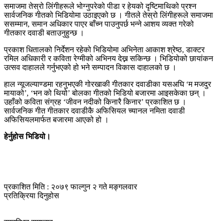
समाजमा तेस्रो लिंगीहरूले भोग्नुपरेको पीडा र हेयको दृष्टिमाथिको प्रश्न
सार्वजनिक गीतको भिडियोमा उठाइएको छ । गीतले तेस्रो लिंगीहरूले समाजमा
ससम्मान, समान अधिकार पाएर बाँच्न पाउनुपर्छ भन्ने आशय व्यक्त गरेको
गीतकार दवाडी बताउनुहुन्छ ।
प्रकाश धितालको निर्देशन रहेको भिडियोमा अभिनेता आकाश श्रेष्ठ, डाक्टर
रमिल अधिकारी र कविता रेग्मीको अभिनय देख्न सकिन्छ । भिडियोको छायांकन
उत्सव दाहालले गर्नुभएको हो भने सम्पादन विकास दाहालको छ ।
हाल न्यूजल्याण्डमा रहनुभएकी गोरखाकी गीतकार दवाडीका यसअघि ‘म मजदुर
मायाको’, ‘भन को थियो’ बोलका गीतको भिडियो बजारमा आइसकेका छन् ।
उहाँको कविता संग्रह ‘जीवन नदीको किनारै किनार’ प्रकाशित छ ।
सार्वजनिक गीत गीतकार दवाडीकै अफिसियल च्यानल नमिता दवाडी
अफिसियलमार्फत बजारमा आएको हो ।
हेर्नुहोस भिडियो।
प्रकाशित मिति : २०७९ फाल्गुन २ गते मङ्गलवार
प्रतिक्रिया दिनुहोस