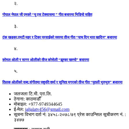
२.
गोपाल नेपाल जी एमको “यु एस टेक्सासमा ” गीत बजारमा भिडियो सहित
३.
टंक खडका,एमटी महर र टिका प्रसाईको स्वरमा तीज गीत “पाच दिन भात खादिन” बजारमा
४.
कोमल ओली र सागर ओलीको तीज कोसेली “झुम्का खस्यो” बजारमा
५.
तिलक ओलीको सब्द,संगीतमा पशुपति शर्मा र सुनिता मगरको तीज गीत “पुतली भुरुभुरु” बजारमा
जलजला टि.भी. प्रा.लि.
ठेगाना: काठमाडौँ
मोबाइल: +977-9749344645
ई-मेल:
jaljalatv456@gmail.com
सूचना विभाग दर्ता नं: ३४५८-२०७८/७९ प्रेस काउन्सिल सूचीकरण नं. :
३४७७