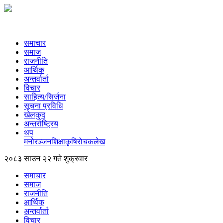
समाचार
समाज
राजनीति
आर्थिक
अन्तर्वार्ता
विचार
साहित्य/सिर्जना
सूचना प्रविधि
खेलकुद
अन्तर्राष्ट्रिय
थप
मनोरञ्‍जन
शिक्षा
कृषि
रोचक
लेख
२०८३ साउन २२ गते शुक्रवार
समाचार
समाज
राजनीति
आर्थिक
अन्तर्वार्ता
विचार