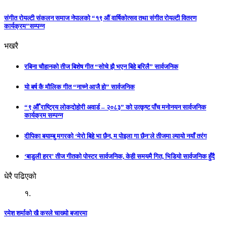
संगीत रोयल्टी संकलन समाज नेपालको “१९ औं वार्षिकोत्सव तथा संगीत रोयल्टी वितरण
कार्यक्रम”सम्पन्न
भखरै
रबिना चौहानको तीज बिशेष गीत “सोचे झै भएन बिहे बरिलै” सार्वजनिक
यो बर्ष कै मौलिक गीत “नाच्ने आजै हो” सार्वजनिक
“९ औँ राष्ट्रिय लोकदोहोरी अवार्ड – २०८३” को उत्कृष्ट पाँच मनोनयन सार्वजनिक
कार्यक्रम सम्पन्न
दीपिका बयाम्बु मगरको ‘मेरो बिहे भा छैन, म पोइला गा छैन’ले तीजमा ल्यायो नयाँ तरंग
‘बाडुली हरर’ तीज गीतको पोस्टर सार्वजनिक, केही समयमै गित, भिडियो सार्वजनिक हुँदै
धेरै पढिएको
१.
रमेश शर्माको खै कस्ले चाख्यो बजारमा