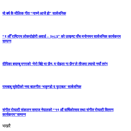
यो बर्ष कै मौलिक गीत “नाच्ने आजै हो” सार्वजनिक
“९ औँ राष्ट्रिय लोकदोहोरी अवार्ड – २०८३” को उत्कृष्ट पाँच मनोनयन सार्वजनिक कार्यक्रम
सम्पन्न
दीपिका बयाम्बु मगरको ‘मेरो बिहे भा छैन, म पोइला गा छैन’ले तीजमा ल्यायो नयाँ तरंग
रामबाबु सुवेदीको नया बालगीत ‘भकुण्डो द फुटबल’ सार्बजनिक
संगीत रोयल्टी संकलन समाज नेपालको “१९ औं वार्षिकोत्सव तथा संगीत रोयल्टी वितरण
कार्यक्रम”सम्पन्न
भखरै