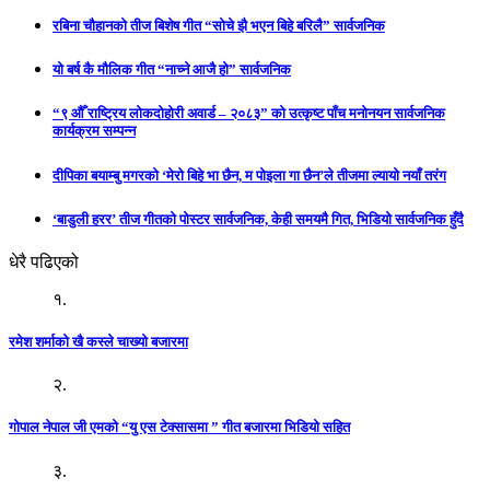
रबिना चौहानको तीज बिशेष गीत “सोचे झै भएन बिहे बरिलै” सार्वजनिक
यो बर्ष कै मौलिक गीत “नाच्ने आजै हो” सार्वजनिक
“९ औँ राष्ट्रिय लोकदोहोरी अवार्ड – २०८३” को उत्कृष्ट पाँच मनोनयन सार्वजनिक
कार्यक्रम सम्पन्न
दीपिका बयाम्बु मगरको ‘मेरो बिहे भा छैन, म पोइला गा छैन’ले तीजमा ल्यायो नयाँ तरंग
‘बाडुली हरर’ तीज गीतको पोस्टर सार्वजनिक, केही समयमै गित, भिडियो सार्वजनिक हुँदै
धेरै पढिएको
१.
रमेश शर्माको खै कस्ले चाख्यो बजारमा
२.
गोपाल नेपाल जी एमको “यु एस टेक्सासमा ” गीत बजारमा भिडियो सहित
३.