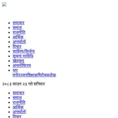
समाचार
समाज
राजनीति
आर्थिक
अन्तर्वार्ता
विचार
साहित्य/सिर्जना
सूचना प्रविधि
खेलकुद
अन्तर्राष्ट्रिय
थप
मनोरञ्‍जन
शिक्षा
कृषि
रोचक
लेख
२०८३ साउन २३ गते शनिवार
समाचार
समाज
राजनीति
आर्थिक
अन्तर्वार्ता
विचार