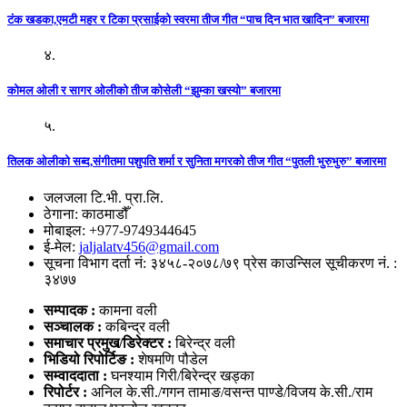
टंक खडका,एमटी महर र टिका प्रसाईको स्वरमा तीज गीत “पाच दिन भात खादिन” बजारमा
४.
कोमल ओली र सागर ओलीको तीज कोसेली “झुम्का खस्यो” बजारमा
५.
तिलक ओलीको सब्द,संगीतमा पशुपति शर्मा र सुनिता मगरको तीज गीत “पुतली भुरुभुरु” बजारमा
जलजला टि.भी. प्रा.लि.
ठेगाना: काठमाडौँ
मोबाइल: +977-9749344645
ई-मेल:
jaljalatv456@gmail.com
सूचना विभाग दर्ता नं: ३४५८-२०७८/७९ प्रेस काउन्सिल सूचीकरण नं. :
३४७७
सम्पादक :
कामना वली
सञ्‍चालक :
कबिन्द्र वली
समाचार प्रमुख/डिरेक्टर :
बिरेन्द्र वली
भिडियो
रिपोर्टिङ :
शेषमणि पौडेल
सम्वाददाता :
घनश्याम गिरी/बिरेन्द्र खड्का
रिपोर्टर :
अनिल के.सी./गगन तामाङ/वसन्त पाण्डे/विजय के.सी./राम