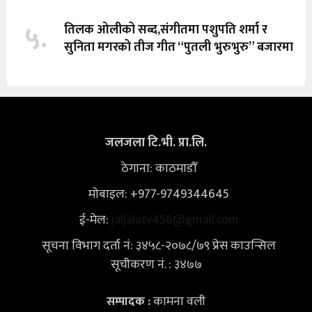
५.
तिलक ओलीको सब्द,संगीतमा पशुपति शर्मा र
सुनिता मगरको तीज गीत “पुतली भुरुभुरु” बजारमा
जलजला टि.भी. प्रा.लि.
ठेगाना: काठमाडौँ
मोबाइल: +977-9749344645
ई-मेल:
jaljalatv456@gmail.com
सूचना विभाग दर्ता नं: ३४५८-२०७८/७९ प्रेस काउन्सिल
सूचीकरण नं. : ३४७७
कामना वली
सम्पादक :