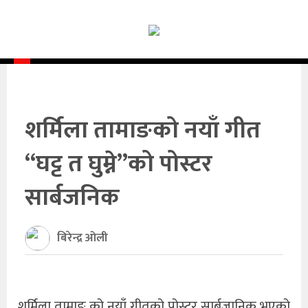
समाचार
समाज
राजनीति
आर्थिक
शर्मिला तामाङको नयाँ गीत
अन्तर्वार्ता
“घट्ट त घुम्ने”को पोस्टर
विचार
सार्बजनिक
साहित्य/
बिरेन्द्र ओली
सिर्जना
सूचना
शर्मिला तामाङ् को नयाँ गीतको पोस्टर सार्बजानिक भएको
प्रविधि