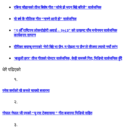
रबिना चौहानको तीज बिशेष गीत “सोचे झै भएन बिहे बरिलै” सार्वजनिक
यो बर्ष कै मौलिक गीत “नाच्ने आजै हो” सार्वजनिक
“९ औँ राष्ट्रिय लोकदोहोरी अवार्ड – २०८३” को उत्कृष्ट पाँच मनोनयन सार्वजनिक
कार्यक्रम सम्पन्न
दीपिका बयाम्बु मगरको ‘मेरो बिहे भा छैन, म पोइला गा छैन’ले तीजमा ल्यायो नयाँ तरंग
‘बाडुली हरर’ तीज गीतको पोस्टर सार्वजनिक, केही समयमै गित, भिडियो सार्वजनिक हुँदै
धेरै पढिएको
१.
रमेश शर्माको खै कस्ले चाख्यो बजारमा
२.
गोपाल नेपाल जी एमको “यु एस टेक्सासमा ” गीत बजारमा भिडियो सहित
३.