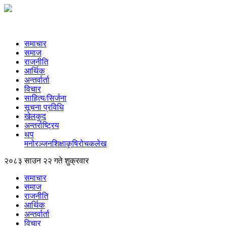
समाचार
समाज
राजनीति
आर्थिक
अन्तर्वार्ता
विचार
साहित्य/सिर्जना
सूचना प्रविधि
खेलकुद
अन्तर्राष्ट्रिय
थप
मनोरञ्‍जन
शिक्षा
कृषि
रोचक
लेख
२०८३ साउन २२ गते शुक्रवार
समाचार
समाज
राजनीति
आर्थिक
अन्तर्वार्ता
विचार