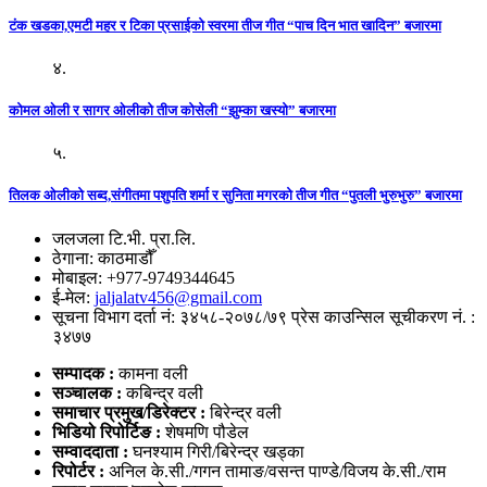
टंक खडका,एमटी महर र टिका प्रसाईको स्वरमा तीज गीत “पाच दिन भात खादिन” बजारमा
४.
कोमल ओली र सागर ओलीको तीज कोसेली “झुम्का खस्यो” बजारमा
५.
तिलक ओलीको सब्द,संगीतमा पशुपति शर्मा र सुनिता मगरको तीज गीत “पुतली भुरुभुरु” बजारमा
जलजला टि.भी. प्रा.लि.
ठेगाना: काठमाडौँ
मोबाइल: +977-9749344645
ई-मेल:
jaljalatv456@gmail.com
सूचना विभाग दर्ता नं: ३४५८-२०७८/७९ प्रेस काउन्सिल सूचीकरण नं. :
३४७७
सम्पादक :
कामना वली
सञ्‍चालक :
कबिन्द्र वली
समाचार प्रमुख/डिरेक्टर :
बिरेन्द्र वली
भिडियो
रिपोर्टिङ :
शेषमणि पौडेल
सम्वाददाता :
घनश्याम गिरी/बिरेन्द्र खड्का
रिपोर्टर :
अनिल के.सी./गगन तामाङ/वसन्त पाण्डे/विजय के.सी./राम