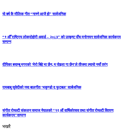
यो बर्ष कै मौलिक गीत “नाच्ने आजै हो” सार्वजनिक
“९ औँ राष्ट्रिय लोकदोहोरी अवार्ड – २०८३” को उत्कृष्ट पाँच मनोनयन सार्वजनिक कार्यक्रम
सम्पन्न
दीपिका बयाम्बु मगरको ‘मेरो बिहे भा छैन, म पोइला गा छैन’ले तीजमा ल्यायो नयाँ तरंग
रामबाबु सुवेदीको नया बालगीत ‘भकुण्डो द फुटबल’ सार्बजनिक
संगीत रोयल्टी संकलन समाज नेपालको “१९ औं वार्षिकोत्सव तथा संगीत रोयल्टी वितरण
कार्यक्रम”सम्पन्न
भखरै