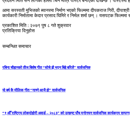
प्रदर्शन मिति सर्न लागेको हल्ला चिर्न मात्र पोस्टर बनाएको देखिन्छ । पोस्टरमा
आमा सरस्वती मुभिजको ब्यानरमा निर्माण भएको फिल्ममा दीपकराज गिरी, दीपाश्री
कार्यकारी निर्मातामा केदार प्रसाद घिमिरे र निर्मल शर्मा छन् । यसपटक फिल्
प्रकाशित मिति : २०७९ पुष ८ गते शुक्रवार
प्रतिक्रिया दिनुहोस
सम्बन्धित समाचार
रबिना चौहानको तीज बिशेष गीत “सोचे झै भएन बिहे बरिलै” सार्वजनिक
यो बर्ष कै मौलिक गीत “नाच्ने आजै हो” सार्वजनिक
“९ औँ राष्ट्रिय लोकदोहोरी अवार्ड – २०८३” को उत्कृष्ट पाँच मनोनयन सार्वजनिक कार्यक्रम सम्पन्न