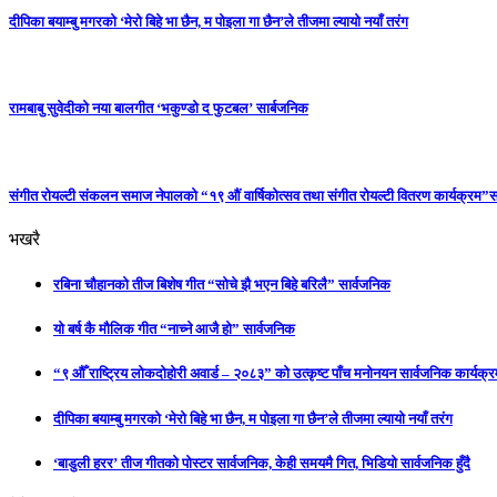
दीपिका बयाम्बु मगरको ‘मेरो बिहे भा छैन, म पोइला गा छैन’ले तीजमा ल्यायो नयाँ तरंग
रामबाबु सुवेदीको नया बालगीत ‘भकुण्डो द फुटबल’ सार्बजनिक
संगीत रोयल्टी संकलन समाज नेपालको “१९ औं वार्षिकोत्सव तथा संगीत रोयल्टी वितरण कार्यक्रम”सम
भखरै
रबिना चौहानको तीज बिशेष गीत “सोचे झै भएन बिहे बरिलै” सार्वजनिक
यो बर्ष कै मौलिक गीत “नाच्ने आजै हो” सार्वजनिक
“९ औँ राष्ट्रिय लोकदोहोरी अवार्ड – २०८३” को उत्कृष्ट पाँच मनोनयन सार्वजनिक कार्यक्रम
दीपिका बयाम्बु मगरको ‘मेरो बिहे भा छैन, म पोइला गा छैन’ले तीजमा ल्यायो नयाँ तरंग
‘बाडुली हरर’ तीज गीतको पोस्टर सार्वजनिक, केही समयमै गित, भिडियो सार्वजनिक हुँदै