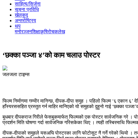
साहित्य/सिर्जना
सूचना प्रविधि
खेलकुद
अन्तर्राष्ट्रिय
थप
मनोरञ्‍जन
शिक्षा
कृषि
रोचक
लेख
‘छक्का पञ्जा ४’को काम चलाउ पोस्टर
जलजला टाइम्स
फिल्म निर्माणमा गम्भीर मानिन्छ, दीपक-दीपा समुह । पहिलो फिल्म ‘६ एकान ६’ 
हाँस्यरससहित प्रस्तुत गर्न माहिर मानिएको यो समुहको दुहुनो गाई ‘छक्का पञ्जा
बुधबार दीपकराज गिरीले फेसबुकमार्फत् फिल्मको एक पोस्टर सार्वजनिक गरे । प
प्रदर्शन मिति घोषणा गर्दा सार्वजनिक गरिसकेका थिए । त्यही तस्बिरमाथि फिल्म
दीपक-दीपाको समुहले यसअघि पोस्टरका लागि फोटोसुट नै गर्ने गरेको थियो । त