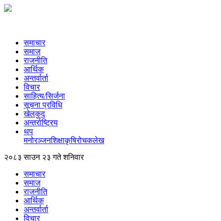
समाचार
समाज
राजनीति
आर्थिक
अन्तर्वार्ता
विचार
साहित्य/सिर्जना
सूचना प्रविधि
खेलकुद
अन्तर्राष्ट्रिय
थप
मनोरञ्‍जन
शिक्षा
कृषि
रोचक
लेख
२०८३ साउन २३ गते शनिवार
समाचार
समाज
राजनीति
आर्थिक
अन्तर्वार्ता
विचार