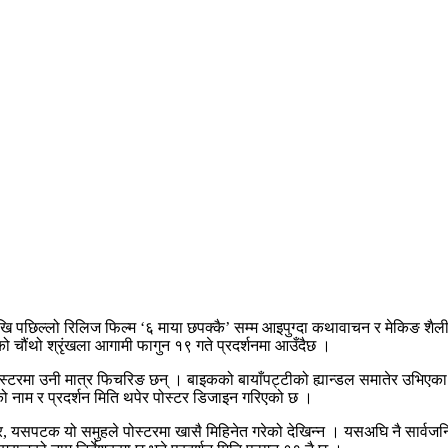
देखि पछिल्लो रिलिज फिल्म ‘६ माया छपक्कै’ सम्म आइपुग्दा कथावाचन र मेकिङ शैल
’को चौंथो श्रृंखला आगामी फागुन १९ गते प्रदर्शनमा आउँदैछ ।
ोस्टरमा उनी मात्र फिचरिङ छन् । बाइकको बायाँपट्टीको ह्यान्डल समातेर उभिएका
को नाम र प्रदर्शन मिति थपेर पोस्टर डिजाइन गरिएको छ ।
र, यसपटक यो समुहले पोस्टरमा खासै मिहिनेत गरेको देखिन्न । यसअघि नै सार्वज