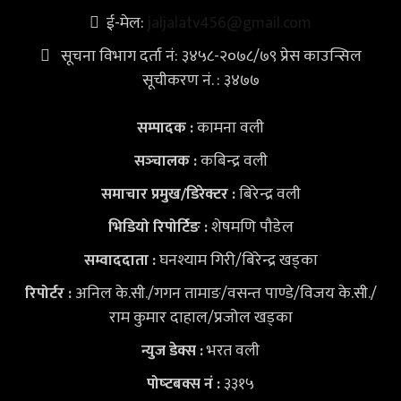
ई-मेल:
jaljalatv456@gmail.com
सूचना विभाग दर्ता नं: ३४५८-२०७८/७९ प्रेस काउन्सिल
सूचीकरण नं. : ३४७७
कामना वली
सम्पादक :
कबिन्द्र वली
सञ्‍चालक :
बिरेन्द्र वली
समाचार प्रमुख/डिरेक्टर :
शेषमणि पौडेल
भिडियो
रिपोर्टिङ :
घनश्याम गिरी/बिरेन्द्र खड्का
सम्वाददाता :
अनिल के.सी./गगन तामाङ/वसन्त पाण्डे/विजय के.सी./
रिपोर्टर :
राम कुमार दाहाल/प्रजोल खड्का
भरत वली
न्युज डेक्स
:
३३१५
पोष्‍टबक्स नं :