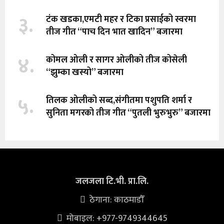
३.
टंक खडका,एमटी महर र टिका प्रसाईको स्वरमा
तीज गीत “पाच दिन भात खादिन” बजारमा
४.
कोमल ओली र सागर ओलीको तीज कोसेली
“झुम्का खस्यो” बजारमा
५.
तिलक ओलीको सब्द,संगीतमा पशुपति शर्मा र
सुनिता मगरको तीज गीत “पुतली भुरुभुरु” बजारमा
जलजला टि.भी. प्रा.लि.
ठेगाना: काठमाडौँ
मोबाइल: +977-9749344645