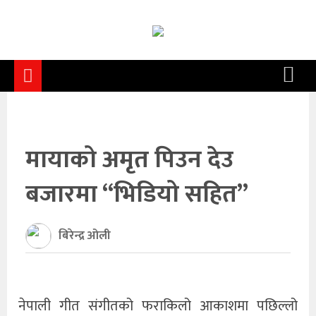
समाचार
समाज
राजनीति
आर्थिक
मायाको अमृत पिउन देउ
अन्तर्वार्ता
बजारमा “भिडियो सहित”
विचार
साहित्य/
बिरेन्द्र ओली
सिर्जना
सूचना
नेपाली गीत संगीतको फराकिलो आकाशमा पछिल्लो
प्रविधि