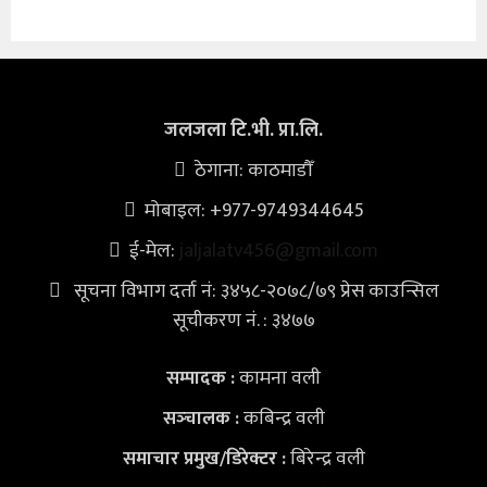
जलजला टि.भी. प्रा.लि.
ठेगाना: काठमाडौँ
मोबाइल: +977-9749344645
ई-मेल:
jaljalatv456@gmail.com
सूचना विभाग दर्ता नं: ३४५८-२०७८/७९ प्रेस काउन्सिल
सूचीकरण नं. : ३४७७
कामना वली
सम्पादक :
कबिन्द्र वली
सञ्‍चालक :
बिरेन्द्र वली
समाचार प्रमुख/डिरेक्टर :