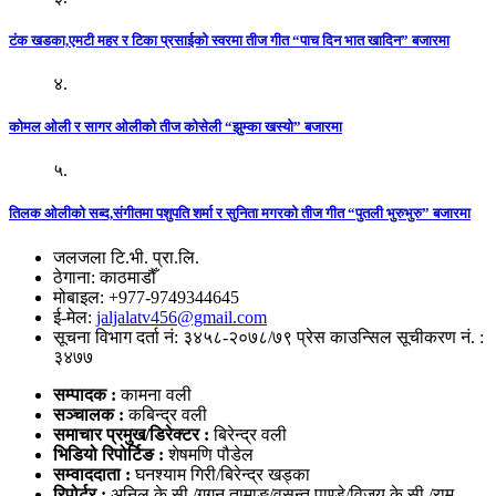
टंक खडका,एमटी महर र टिका प्रसाईको स्वरमा तीज गीत “पाच दिन भात खादिन” बजारमा
४.
कोमल ओली र सागर ओलीको तीज कोसेली “झुम्का खस्यो” बजारमा
५.
तिलक ओलीको सब्द,संगीतमा पशुपति शर्मा र सुनिता मगरको तीज गीत “पुतली भुरुभुरु” बजारमा
जलजला टि.भी. प्रा.लि.
ठेगाना: काठमाडौँ
मोबाइल: +977-9749344645
ई-मेल:
jaljalatv456@gmail.com
सूचना विभाग दर्ता नं: ३४५८-२०७८/७९ प्रेस काउन्सिल सूचीकरण नं. :
३४७७
सम्पादक :
कामना वली
सञ्‍चालक :
कबिन्द्र वली
समाचार प्रमुख/डिरेक्टर :
बिरेन्द्र वली
भिडियो
रिपोर्टिङ :
शेषमणि पौडेल
सम्वाददाता :
घनश्याम गिरी/बिरेन्द्र खड्का
रिपोर्टर :
अनिल के.सी./गगन तामाङ/वसन्त पाण्डे/विजय के.सी./राम