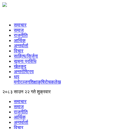
समाचार
समाज
राजनीति
आर्थिक
अन्तर्वार्ता
विचार
साहित्य/सिर्जना
सूचना प्रविधि
खेलकुद
अन्तर्राष्ट्रिय
थप
मनोरञ्‍जन
शिक्षा
कृषि
रोचक
लेख
२०८३ साउन २२ गते शुक्रवार
समाचार
समाज
राजनीति
आर्थिक
अन्तर्वार्ता
विचार