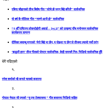
रबिना चौहानको तीज बिशेष गीत “सोचे झै भएन बिहे बरिलै” सार्वजनिक
यो बर्ष कै मौलिक गीत “नाच्ने आजै हो” सार्वजनिक
“९ औँ राष्ट्रिय लोकदोहोरी अवार्ड – २०८३” को उत्कृष्ट पाँच मनोनयन सार्वजनिक
कार्यक्रम सम्पन्न
दीपिका बयाम्बु मगरको ‘मेरो बिहे भा छैन, म पोइला गा छैन’ले तीजमा ल्यायो नयाँ तरंग
‘बाडुली हरर’ तीज गीतको पोस्टर सार्वजनिक, केही समयमै गित, भिडियो सार्वजनिक हुँदै
धेरै पढिएको
१.
रमेश शर्माको खै कस्ले चाख्यो बजारमा
२.
गोपाल नेपाल जी एमको “यु एस टेक्सासमा ” गीत बजारमा भिडियो सहित
३.