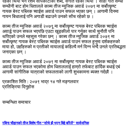
रहेको थियो भने रेशम सापकोटाको शब्द, संगीत रहेको थियो । सोही गीत सम्धी
सम्धीनी बाट होम धितालले काब्य तीज म्युजिक अवार्ड २०७९ मा सर्बोत्कृष्ट
गायक बेस्ट पब्लिक च्वाईस अवार्ड पाउन सफल भएका छन् । आगामी दिनमा
गायन बिधालाई पनि अगाडी बढाउने उनको सोंच रहेको छ ।
काब्य तीज म्युजिक अवार्ड २०७९ू मा सर्बोत्कृष्ट गायक बेस्ट पब्लिक च्वाईस
अवार्डू पाउन सफल भएपछि एउटा खुड्कीलो पार गर्नुका साथै चुनौती पनि
थपिएको उनले महसुस गरेका छन् । काब्य तीज म्युजिक अवार्ड २०७९ मा
सर्बोत्कृष्ट गायक बेस्ट पब्लिक च्वाईस अवार्ड पाउन सफल हुनुमा दर्शकहरुको
माया हो, उहाँहरुको म प्रतीको मायालाई कहिल्यै मर्न दिन्न भन्दै उनले प्रतिबद्धता
जनाएका छन् ।
काब्य तीज म्युजिक अवार्ड २०७९ मा सर्बोत्कृष्ट गायक बेस्ट पब्लिक च्वाईस
अवार्ड पाउन सफल भएकोमा होम धिताललाई हाम्रो तर्फबाट हार्दिक बधाई एबं
आगामी सांगीतिक यात्राको सफलताको लागी शुभकामना ब्यक्त गर्दछौ ।
प्रकाशित मिति : २०७९ भाद्र १४ गते मङ्गलवार
प्रतिक्रिया दिनुहोस
सम्बन्धित समाचार
रबिना चौहानको तीज बिशेष गीत “सोचे झै भएन बिहे बरिलै” सार्वजनिक