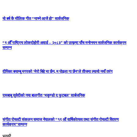
यो बर्ष कै मौलिक गीत “नाच्ने आजै हो” सार्वजनिक
“९ औँ राष्ट्रिय लोकदोहोरी अवार्ड – २०८३” को उत्कृष्ट पाँच मनोनयन सार्वजनिक कार्यक्रम
सम्पन्न
दीपिका बयाम्बु मगरको ‘मेरो बिहे भा छैन, म पोइला गा छैन’ले तीजमा ल्यायो नयाँ तरंग
रामबाबु सुवेदीको नया बालगीत ‘भकुण्डो द फुटबल’ सार्बजनिक
संगीत रोयल्टी संकलन समाज नेपालको “१९ औं वार्षिकोत्सव तथा संगीत रोयल्टी वितरण
कार्यक्रम”सम्पन्न
भखरै