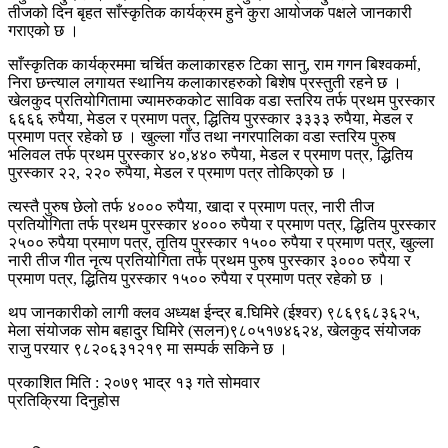
तीजको दिन बृहत साँस्कृतिक कार्यक्रम हुने कुरा आयोजक पक्षले जानकारी
गराएको छ ।
साँस्कृतिक कार्यक्रममा चर्चित कलाकारहरु टिका सानु, राम गगन बिश्वकर्मा,
निरा छन्त्याल लगायत स्थानिय कलाकारहरुको बिशेष प्रस्तुती रहने छ ।
खेलकुद प्रतियोगितामा ज्यामरुककोट साविक वडा स्तरिय तर्फ प्रथम पुरस्कार
६६६६ रुपैया, मेडल र प्रमाण पत्र, द्धितिय पुरस्कार ३३३३ रुपैया, मेडल र
प्रमाण पत्र रहेको छ । खुल्ला गाँउ तथा नगरपालिका वडा स्तरिय पुरुष
भलिवल तर्फ प्रथम पुरस्कार ४०,४४० रुपैया, मेडल र प्रमाण पत्र, द्धितिय
पुरस्कार २२, २२० रुपैया, मेडल र प्रमाण पत्र तोकिएको छ ।
त्यस्तै पुरुष छेलो तर्फ ४००० रुपैया, खादा र प्रमाण पत्र, नारी तीज
प्रतियोगिता तर्फ प्रथम पुरस्कार ४००० रुपैया र प्रमाण पत्र, द्धितिय पुरस्कार
२५०० रुपैया प्रमाण पत्र, तृतिय पुरस्कार १५०० रुपैया र प्रमाण पत्र, खुल्ला
नारी तीज गीत नृत्य प्रतियोगिता तर्फ प्रथम पुरुष पुरस्कार ३००० रुपैया र
प्रमाण पत्र, द्धितिय पुरस्कार १५०० रुपैया र प्रमाण पत्र रहेको छ ।
थप जानकारीको लागी क्लव अध्यक्ष ईन्द्र ब.घिमिरे (ईश्वर) ९८६९६८३६२५,
मेला संयोजक सोम बहादुर घिमिरे (सलन)९८०५१७४६२४, खेलकुद संयोजक
राजु परयार ९८२०६३१२१९ मा सम्पर्क सकिने छ ।
प्रकाशित मिति : २०७९ भाद्र १३ गते सोमवार
प्रतिक्रिया दिनुहोस