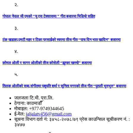
२.
गोपाल नेपाल जी एमको “यु एस टेक्सासमा ” गीत बजारमा भिडियो सहित
३.
टंक खडका,एमटी महर र टिका प्रसाईको स्वरमा तीज गीत “पाच दिन भात खादिन” बजारमा
४.
कोमल ओली र सागर ओलीको तीज कोसेली “झुम्का खस्यो” बजारमा
५.
तिलक ओलीको सब्द,संगीतमा पशुपति शर्मा र सुनिता मगरको तीज गीत “पुतली भुरुभुरु” बजारमा
जलजला टि.भी. प्रा.लि.
ठेगाना: काठमाडौँ
मोबाइल: +977-9749344645
ई-मेल:
jaljalatv456@gmail.com
सूचना विभाग दर्ता नं: ३४५८-२०७८/७९ प्रेस काउन्सिल सूचीकरण नं. :
३४७७