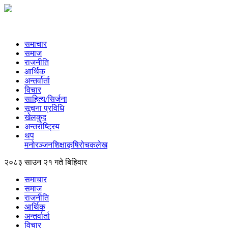
समाचार
समाज
राजनीति
आर्थिक
अन्तर्वार्ता
विचार
साहित्य/सिर्जना
सूचना प्रविधि
खेलकुद
अन्तर्राष्ट्रिय
थप
मनोरञ्‍जन
शिक्षा
कृषि
रोचक
लेख
२०८३ साउन २१ गते बिहिवार
समाचार
समाज
राजनीति
आर्थिक
अन्तर्वार्ता
विचार