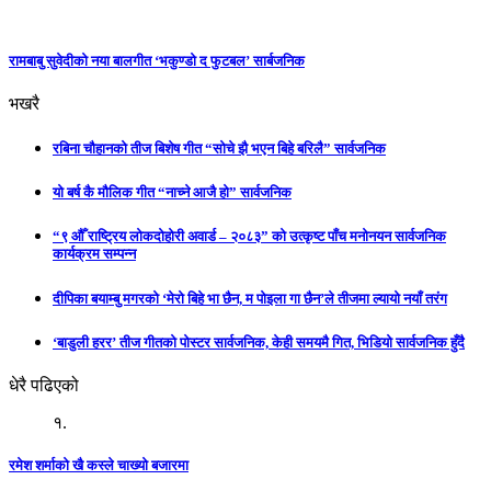
रामबाबु सुवेदीको नया बालगीत ‘भकुण्डो द फुटबल’ सार्बजनिक
भखरै
रबिना चौहानको तीज बिशेष गीत “सोचे झै भएन बिहे बरिलै” सार्वजनिक
यो बर्ष कै मौलिक गीत “नाच्ने आजै हो” सार्वजनिक
“९ औँ राष्ट्रिय लोकदोहोरी अवार्ड – २०८३” को उत्कृष्ट पाँच मनोनयन सार्वजनिक
कार्यक्रम सम्पन्न
दीपिका बयाम्बु मगरको ‘मेरो बिहे भा छैन, म पोइला गा छैन’ले तीजमा ल्यायो नयाँ तरंग
‘बाडुली हरर’ तीज गीतको पोस्टर सार्वजनिक, केही समयमै गित, भिडियो सार्वजनिक हुँदै
धेरै पढिएको
१.
रमेश शर्माको खै कस्ले चाख्यो बजारमा