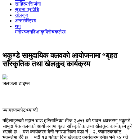
साहित्य/सिर्जना
सूचना प्रविधि
खेलकुद
अन्तर्राष्ट्रिय
थप
मनोरञ्‍जन
शिक्षा
कृषि
रोचक
लेख
भकुण्डे सामुदायिक क्लवको आयोजनामा “बृहत
साँस्कृतिक तथा खेलकुद कार्यक्रम
जलजला टाइम्स
ज्यामरुककोट/म्याग्दी
महिलाहरुको महान चाड हरितालिका तीज २०७९ को पावन अवसरमा भकुण्डे
सामुदायिक क्लवको आयोजनामा बृहत साँस्कृतिक तथा खेलकुद कार्यक्रम हुने
भएको छ । यस कार्यक्रम बेनी नगरपालिका वडा नं। २, ज्यामरुककोट,
भकुन्डेमा हुँदै छ । भदौ १३ गतेका दिन खेलकुद कार्यक्रम हुनेछ भने १४ गते