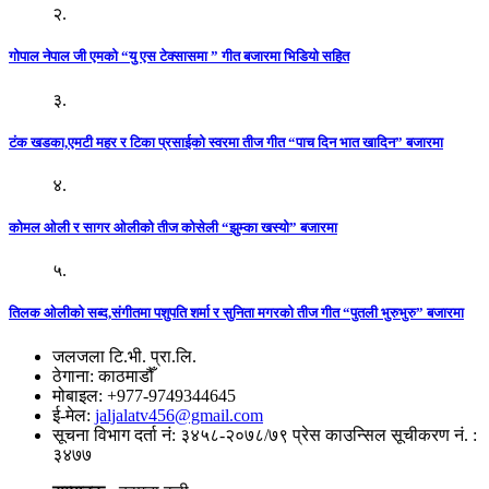
२.
गोपाल नेपाल जी एमको “यु एस टेक्सासमा ” गीत बजारमा भिडियो सहित
३.
टंक खडका,एमटी महर र टिका प्रसाईको स्वरमा तीज गीत “पाच दिन भात खादिन” बजारमा
४.
कोमल ओली र सागर ओलीको तीज कोसेली “झुम्का खस्यो” बजारमा
५.
तिलक ओलीको सब्द,संगीतमा पशुपति शर्मा र सुनिता मगरको तीज गीत “पुतली भुरुभुरु” बजारमा
जलजला टि.भी. प्रा.लि.
ठेगाना: काठमाडौँ
मोबाइल: +977-9749344645
ई-मेल:
jaljalatv456@gmail.com
सूचना विभाग दर्ता नं: ३४५८-२०७८/७९ प्रेस काउन्सिल सूचीकरण नं. :
३४७७