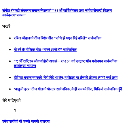
संगीत रोयल्टी संकलन समाज नेपालको “१९ औं वार्षिकोत्सव तथा संगीत रोयल्टी वितरण
कार्यक्रम”सम्पन्न
भखरै
रबिना चौहानको तीज बिशेष गीत “सोचे झै भएन बिहे बरिलै” सार्वजनिक
यो बर्ष कै मौलिक गीत “नाच्ने आजै हो” सार्वजनिक
“९ औँ राष्ट्रिय लोकदोहोरी अवार्ड – २०८३” को उत्कृष्ट पाँच मनोनयन सार्वजनिक
कार्यक्रम सम्पन्न
दीपिका बयाम्बु मगरको ‘मेरो बिहे भा छैन, म पोइला गा छैन’ले तीजमा ल्यायो नयाँ तरंग
‘बाडुली हरर’ तीज गीतको पोस्टर सार्वजनिक, केही समयमै गित, भिडियो सार्वजनिक हुँदै
धेरै पढिएको
१.
रमेश शर्माको खै कस्ले चाख्यो बजारमा