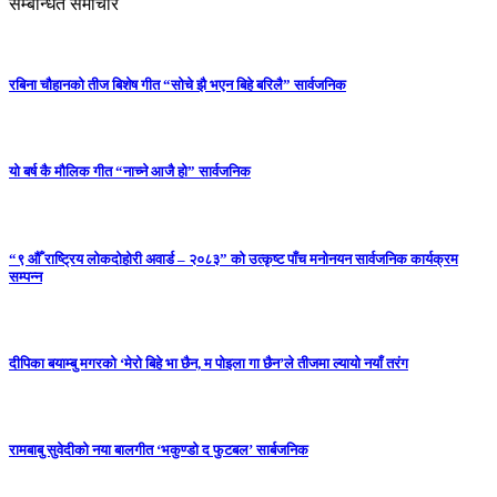
सम्बन्धित समाचार
रबिना चौहानको तीज बिशेष गीत “सोचे झै भएन बिहे बरिलै” सार्वजनिक
यो बर्ष कै मौलिक गीत “नाच्ने आजै हो” सार्वजनिक
“९ औँ राष्ट्रिय लोकदोहोरी अवार्ड – २०८३” को उत्कृष्ट पाँच मनोनयन सार्वजनिक कार्यक्रम
सम्पन्न
दीपिका बयाम्बु मगरको ‘मेरो बिहे भा छैन, म पोइला गा छैन’ले तीजमा ल्यायो नयाँ तरंग
रामबाबु सुवेदीको नया बालगीत ‘भकुण्डो द फुटबल’ सार्बजनिक