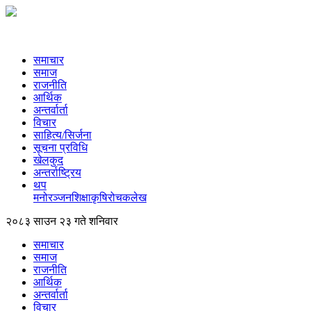
समाचार
समाज
राजनीति
आर्थिक
अन्तर्वार्ता
विचार
साहित्य/सिर्जना
सूचना प्रविधि
खेलकुद
अन्तर्राष्ट्रिय
थप
मनोरञ्‍जन
शिक्षा
कृषि
रोचक
लेख
२०८३ साउन २३ गते शनिवार
समाचार
समाज
राजनीति
आर्थिक
अन्तर्वार्ता
विचार