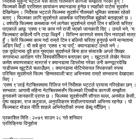
निर्देशक मुकुन्द भट्टले यसै साता गौतमसँग कागजी सम्झौता गरेका हुन् ।
फिल्मको केही प्रतिशत छायांकन क्यानडामा हुनेछ र त्यहाँको पार्टमा सुदर्शन
देखिनेछन् । निर्देशक भट्टले फिल्ममा सुदर्शन गौतमको भूमिका सशक्त रहेको
बताए । फिल्मका लागि सुदर्शनले आकर्षक पारिश्रमिक बुझेको बताइएको छ ।
८ वर्षपछि फिल्ममा कमब्याक गर्न लागेका सुदर्शनले राम्रो टिम र बलियो चरित्र
पाएकाले आफू ‘एक्स ९’मा काम गर्न राजी भएको जानकारी दिए । उनले भने, ‘म
फिल्मबाट कहिल्यै पनि टाढा थिइनँ । विभिन्न कारणले समय दिन नपाएको मात्र
हुँ । फेरि फिल्ममा काम गर्दा राम्रो टिम र बलियो चरित्र हुनुपर्छ भन्ने मान्यतामा
अडिग थिएँ । यी सबै कुरा ‘एक्स ९’मा पाएँ,’ क्यानडाबाट उनले भने ।
एक दुर्घटनामा दुवै हात गुमाएका सुदर्शनले बिना हात संसारकै अग्लो शिखर
सगरमाथा आरोहण गरेर विश्वकीर्तिमान बनाएका छन् । खुट्टाले लेखेर नेपाल
कर्मश क्याम्पसबाट मास्टर्स र क्यानडामा डिप्लोमा गरेका उनी कम्प्यूटरदेखि
गाडीसम्म खुट्टैले चलाउँछन् । क्यानडामा मोटिभेसनल स्पिकरको रुपमा
परिचित सुदर्शनले फिल्म ‘हिम्मतवाली’बाट अभिनयमा राम्रो सम्भावना देखाएका
थिए ।
‘एक्स ९’लाई नेटफ्लिक्समा रिलिज गर्न निर्देशक भट्टले प्रयास गरिरहेका छन् ।
सम्भवतः आगामी महिना नेटफ्लिक्ससँग फिल्मको टिमबीच कागजी सम्झौता
हुनसक्ने जानकारी प्राप्त छ । फिल्ममा सुदर्शनसँगै सौगात मल्ल, अनमोल केसी,
पुष्प खड्का, राज कटुवाल, अनुपविक्रम शाहीलगायतको अभिनय रहनेछ । यो
फिल्मबाट मोडल नीति शाहले अभिनेत्रीको रुपमा डेब्यू गर्दैछिन् ।
प्रकाशित मिति : २०७९ साउन २८ गते शनिवार
प्रतिक्रिया दिनुहोस