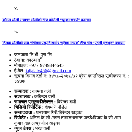
४.
कोमल ओली र सागर ओलीको तीज कोसेली “झुम्का खस्यो” बजारमा
५.
तिलक ओलीको सब्द,संगीतमा पशुपति शर्मा र सुनिता मगरको तीज गीत “पुतली भुरुभुरु” बजारमा
जलजला टि.भी. प्रा.लि.
ठेगाना: काठमाडौँ
मोबाइल: +977-9749344645
ई-मेल:
jaljalatv456@gmail.com
सूचना विभाग दर्ता नं: ३४५८-२०७८/७९ प्रेस काउन्सिल सूचीकरण नं. :
३४७७
सम्पादक :
कामना वली
सञ्‍चालक :
कबिन्द्र वली
समाचार प्रमुख/डिरेक्टर :
बिरेन्द्र वली
भिडियो
रिपोर्टिङ :
शेषमणि पौडेल
सम्वाददाता :
घनश्याम गिरी/बिरेन्द्र खड्का
रिपोर्टर :
अनिल के.सी./गगन तामाङ/वसन्त पाण्डे/विजय के.सी./राम
कुमार दाहाल/प्रजोल खड्का
न्युज डेक्स
:
भरत वली