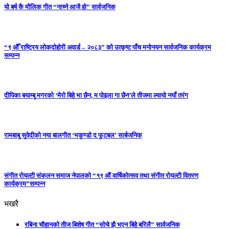
यो बर्ष कै मौलिक गीत “नाच्ने आजै हो” सार्वजनिक
“९ औँ राष्ट्रिय लोकदोहोरी अवार्ड – २०८३” को उत्कृष्ट पाँच मनोनयन सार्वजनिक कार्यक्रम
सम्पन्न
दीपिका बयाम्बु मगरको ‘मेरो बिहे भा छैन, म पोइला गा छैन’ले तीजमा ल्यायो नयाँ तरंग
रामबाबु सुवेदीको नया बालगीत ‘भकुण्डो द फुटबल’ सार्बजनिक
संगीत रोयल्टी संकलन समाज नेपालको “१९ औं वार्षिकोत्सव तथा संगीत रोयल्टी वितरण
कार्यक्रम”सम्पन्न
भखरै
रबिना चौहानको तीज बिशेष गीत “सोचे झै भएन बिहे बरिलै” सार्वजनिक