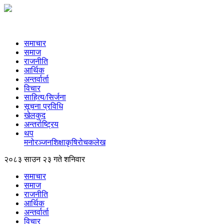
समाचार
समाज
राजनीति
आर्थिक
अन्तर्वार्ता
विचार
साहित्य/सिर्जना
सूचना प्रविधि
खेलकुद
अन्तर्राष्ट्रिय
थप
मनोरञ्‍जन
शिक्षा
कृषि
रोचक
लेख
२०८३ साउन २३ गते शनिवार
समाचार
समाज
राजनीति
आर्थिक
अन्तर्वार्ता
विचार