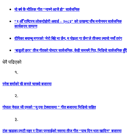
यो बर्ष कै मौलिक गीत “नाच्ने आजै हो” सार्वजनिक
“९ औँ राष्ट्रिय लोकदोहोरी अवार्ड – २०८३” को उत्कृष्ट पाँच मनोनयन सार्वजनिक
कार्यक्रम सम्पन्न
दीपिका बयाम्बु मगरको ‘मेरो बिहे भा छैन, म पोइला गा छैन’ले तीजमा ल्यायो नयाँ तरंग
‘बाडुली हरर’ तीज गीतको पोस्टर सार्वजनिक, केही समयमै गित, भिडियो सार्वजनिक हुँदै
धेरै पढिएको
१.
रमेश शर्माको खै कस्ले चाख्यो बजारमा
२.
गोपाल नेपाल जी एमको “यु एस टेक्सासमा ” गीत बजारमा भिडियो सहित
३.
टंक खडका,एमटी महर र टिका प्रसाईको स्वरमा तीज गीत “पाच दिन भात खादिन” बजारमा