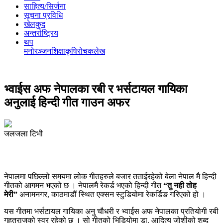
साहित्य/सिर्जना
सूचना प्रविधि
खेलकुद
अन्तर्राष्ट्रिय
थप
मनोरञ्‍जन
शिक्षा
कृषि
रोचक
लेख
भ्वाईस अफ नेपालका रबी र भर्सटायल गायिका
अनुलाई हिन्दी गीत गाउन अफर
जलजला टिभी
नेपालमा पछिल्लो समयमा लोक गीतहरुले बजार तताईरहेको बेला नेपाल मै हिन्दी
गीतको आगमन भएको छ । नेपालमै रेकर्ड भएको हिन्दी गीत
“तु नही तोह
मेरी”
अनामनगर, काठमाडौं स्थित एक्सन स्टुडियोमा रेकर्डिङ गरिएको हो ।
यस गीतमा भर्सटायल गायिका अनु चौधरी र भ्वाईस अफ नेपालका प्रतियोगी रबी
गहतराजको स्वर रहेको छ । सो गीतको भिडियोमा डा. आदित्य जोशीको शब्द