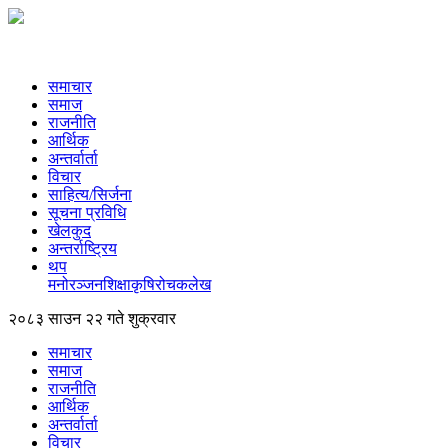
समाचार
समाज
राजनीति
आर्थिक
अन्तर्वार्ता
विचार
साहित्य/सिर्जना
सूचना प्रविधि
खेलकुद
अन्तर्राष्ट्रिय
थप
मनोरञ्‍जन
शिक्षा
कृषि
रोचक
लेख
२०८३ साउन २२ गते शुक्रवार
समाचार
समाज
राजनीति
आर्थिक
अन्तर्वार्ता
विचार