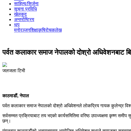
साहित्य/सिर्जना
सूचना प्रविधि
खेलकुद
अन्तर्राष्ट्रिय
थप
मनोरञ्‍जन
शिक्षा
कृषि
रोचक
लेख
पर्वत कलाकार समाज नेपालको दोश्रो अधिवेशनबाट ब
जलजला टिभी
काठमाडौं, नेपाल
पर्वत कलाकार समाज नेपालको दोश्रो अधिवेशनले लोकप्रिय गायक कुलेन्द्र विश्
सर्वसम्मत प्रक्रियाबाट तय भएको कार्यसमितिमा वरिष्ठ उपाध्यक्षमा कृष्ण समीप स
छन्।
मंगलबार काठमाडौंको अनामनगरमा आयोजित अधिवेशन सभाले समाजका सदस्यहरुमा भिम