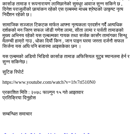
कार्साङ तामाङ र रूपनारायण लामिछानेको सुमधुर आवाज सुन्न सकिने छ ,
दिनेश पराजुलीको छायांकन रहेको एस एल्बममा माधब श्रेष्ठको उत्कृष्ट नृत्य
निर्देशन रहेको छ।
सामाजिक सञ्जाल टिकटक मार्फत आफ्ना नृत्यकला प्रदर्शन गर्दै अत्यधिक
दर्शकको मन जित्न सफल जोडी गणेश लामा, सीता लामा र पार्वती तामाङको
मुख्य अभिनय रहेको यस एल्बल्मका गायक तथा सर्जक कार्संग तामांगका सिन्धु
मेलम्ची हाम्रो गाउ , धोका दियौं किन , जान पाइन घरमा जस्ता दर्जनौ सफल
सिर्जना यस अघि पनि बजारमा आइसकेका छन ।
यस एल्बमको अडियो भिडियो कार्साङ तामाङ अफिसियल युटुब च्यानलमा हेर्न र
सुन्न सकिनेछ।
सुटिङ रिपोर्ट
https://www.youtube.com/watch?v=1fv7ri510N0
प्रकाशित मिति : २०७८ फाल्गुन १५ गते आइतवार
प्रतिक्रिया दिनुहोस
सम्बन्धित समाचार