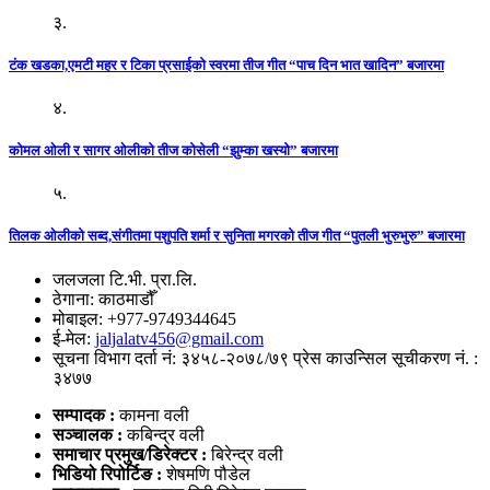
३.
टंक खडका,एमटी महर र टिका प्रसाईको स्वरमा तीज गीत “पाच दिन भात खादिन” बजारमा
४.
कोमल ओली र सागर ओलीको तीज कोसेली “झुम्का खस्यो” बजारमा
५.
तिलक ओलीको सब्द,संगीतमा पशुपति शर्मा र सुनिता मगरको तीज गीत “पुतली भुरुभुरु” बजारमा
जलजला टि.भी. प्रा.लि.
ठेगाना: काठमाडौँ
मोबाइल: +977-9749344645
ई-मेल:
jaljalatv456@gmail.com
सूचना विभाग दर्ता नं: ३४५८-२०७८/७९ प्रेस काउन्सिल सूचीकरण नं. :
३४७७
सम्पादक :
कामना वली
सञ्‍चालक :
कबिन्द्र वली
समाचार प्रमुख/डिरेक्टर :
बिरेन्द्र वली
भिडियो
रिपोर्टिङ :
शेषमणि पौडेल