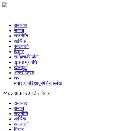
समाचार
समाज
राजनीति
आर्थिक
अन्तर्वार्ता
विचार
साहित्य/सिर्जना
सूचना प्रविधि
खेलकुद
अन्तर्राष्ट्रिय
थप
मनोरञ्‍जन
शिक्षा
कृषि
रोचक
लेख
२०८३ साउन २३ गते शनिवार
समाचार
समाज
राजनीति
आर्थिक
अन्तर्वार्ता
विचार