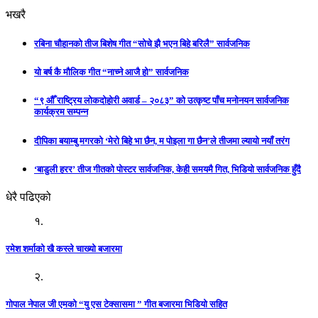
भखरै
रबिना चौहानको तीज बिशेष गीत “सोचे झै भएन बिहे बरिलै” सार्वजनिक
यो बर्ष कै मौलिक गीत “नाच्ने आजै हो” सार्वजनिक
“९ औँ राष्ट्रिय लोकदोहोरी अवार्ड – २०८३” को उत्कृष्ट पाँच मनोनयन सार्वजनिक
कार्यक्रम सम्पन्न
दीपिका बयाम्बु मगरको ‘मेरो बिहे भा छैन, म पोइला गा छैन’ले तीजमा ल्यायो नयाँ तरंग
‘बाडुली हरर’ तीज गीतको पोस्टर सार्वजनिक, केही समयमै गित, भिडियो सार्वजनिक हुँदै
धेरै पढिएको
१.
रमेश शर्माको खै कस्ले चाख्यो बजारमा
२.
गोपाल नेपाल जी एमको “यु एस टेक्सासमा ” गीत बजारमा भिडियो सहित