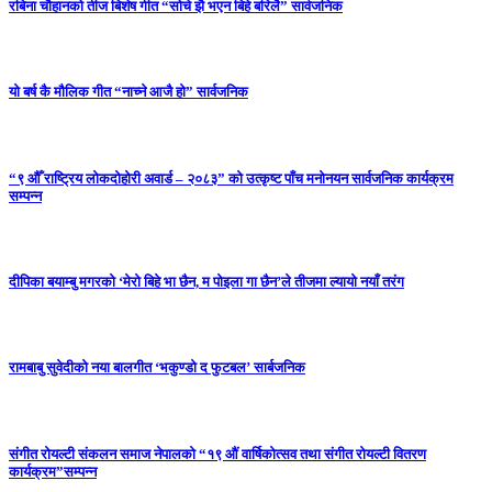
रबिना चौहानको तीज बिशेष गीत “सोचे झै भएन बिहे बरिलै” सार्वजनिक
यो बर्ष कै मौलिक गीत “नाच्ने आजै हो” सार्वजनिक
“९ औँ राष्ट्रिय लोकदोहोरी अवार्ड – २०८३” को उत्कृष्ट पाँच मनोनयन सार्वजनिक कार्यक्रम
सम्पन्न
दीपिका बयाम्बु मगरको ‘मेरो बिहे भा छैन, म पोइला गा छैन’ले तीजमा ल्यायो नयाँ तरंग
रामबाबु सुवेदीको नया बालगीत ‘भकुण्डो द फुटबल’ सार्बजनिक
संगीत रोयल्टी संकलन समाज नेपालको “१९ औं वार्षिकोत्सव तथा संगीत रोयल्टी वितरण
कार्यक्रम”सम्पन्न