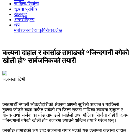
साहित्य/सिर्जना
सूचना प्रविधि
खेलकुद
अन्तर्राष्ट्रिय
थप
मनोरञ्‍जन
शिक्षा
कृषि
रोचक
लेख
कल्पना दाहाल र कार्साङ तामाङको “जिन्दगानी बगेको
खोली हो” सार्बजनिकको तयारी
जलजला टिभी
काठमाडौँ नेपाली लोकदोहोरीको क्षेत्रमा आफ्नो सुरिलो आवाज र गहकिलो
टुक्का जोड्ने कला मार्फत सबैको मन जित्न सफल गायिका कल्पना दाहाल र
गायक तथा सर्जक कार्साङ तामाङले रमाईलो तथा मौलिक सिर्जना दोहोरी एल्बम
“जिन्दगानी बगेको खोली हो” बजारमा ल्याउने अन्तिम तयारि गरेका छन्।
कार्साङ तामाङको लय शब्द सृजनामा तयार भएको यस एल्बममा कल्पना दाहाल,