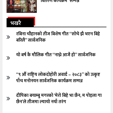
वितरण कार्यक्रम”सम्पन्न
भखरै
रबिना चौहानको तीज बिशेष गीत “सोचे झै भएन बिहे
बरिलै” सार्वजनिक
यो बर्ष कै मौलिक गीत “नाच्ने आजै हो” सार्वजनिक
“९ औँ राष्ट्रिय लोकदोहोरी अवार्ड – २०८३” को उत्कृष्ट
पाँच मनोनयन सार्वजनिक कार्यक्रम सम्पन्न
दीपिका बयाम्बु मगरको ‘मेरो बिहे भा छैन, म पोइला गा
छैन’ले तीजमा ल्यायो नयाँ तरंग