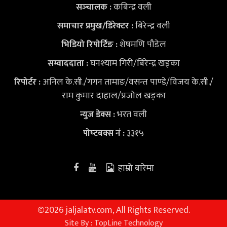
कबिन्द्र वली
सञ्‍चालक :
बिरेन्द्र वली
समाचार प्रमुख/डिरेक्टर :
शेषमणि पौडेल
भिडियो
रिपोर्टिङ :
घनश्याम गिरी/बिरेन्द्र खड्का
सम्वाददाता :
अनिल के.सी./गगन तामाङ/वसन्त पाण्डे/विजय के.सी./
रिपोर्टर :
राम कुमार दाहाल/प्रजोल खड्का
भरत वली
न्युज डेक्स
:
३३१५
पोष्‍टबक्स नं :
हाम्रो बारेमा
©
2026 jaljalatv.com, All Rights Reserved.
Site By :
TopLine Technology