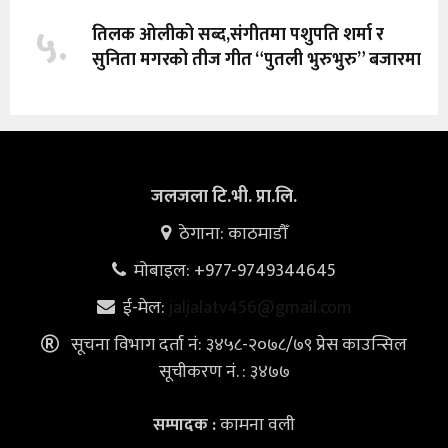
५.
तिलक ओलीको सब्द,संगीतमा पशुपति शर्मा र
सुनिता मगरको तीज गीत “पुतली भुरुभुरु” बजारमा
जलजला टि.भी. प्रा.लि.
ठेगाना: काठमाडौँ
मोबाइल: +977-9749344645
ई-मेल:
jaljalatv456@gmail.com
सूचना विभाग दर्ता नं: ३४५८-२०७८/७९ प्रेस काउन्सिल
सूचीकरण नं. : ३४७७
कामना वली
सम्पादक :