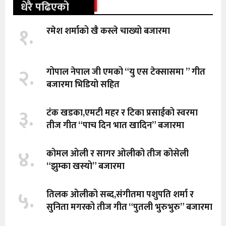
धेरै पढिएको
१.
रमेश शर्माको खै कस्ले चाख्यो बजारमा
२.
गोपाल नेपाल जी एमको “यु एस टेक्सासमा ” गीत
बजारमा भिडियो सहित
३.
टंक खडका,एमटी महर र टिका प्रसाईको स्वरमा
तीज गीत “पाच दिन भात खादिन” बजारमा
४.
कोमल ओली र सागर ओलीको तीज कोसेली
“झुम्का खस्यो” बजारमा
५.
तिलक ओलीको सब्द,संगीतमा पशुपति शर्मा र
सुनिता मगरको तीज गीत “पुतली भुरुभुरु” बजारमा