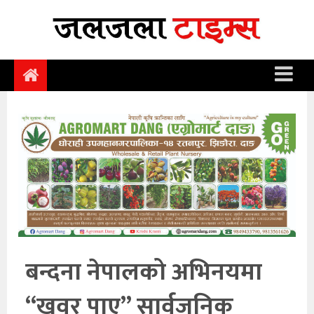
समाचार
समाज
राजनीति
आर्थिक
अन्तर्वार्ता
विचार
साहित्य/
सिर्जना
बन्दना नेपालको अभिनयमा
सूचना
“खवर पाए” सार्वजनिक
प्रविधि