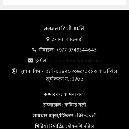
जलजला टि.भी. प्रा.लि.
ठेगाना: काठमाडौँ
मोबाइल: +977-9749344645
ई-मेल:
jaljalatv456@gmail.com
सूचना विभाग दर्ता नं: ३४५८-२०७८/७९ प्रेस काउन्सिल
सूचीकरण नं. : ३४७७
कामना वली
सम्पादक :
कबिन्द्र वली
सञ्‍चालक :
बिरेन्द्र वली
समाचार प्रमुख/डिरेक्टर :
शेषमणि पौडेल
भिडियो
रिपोर्टिङ :