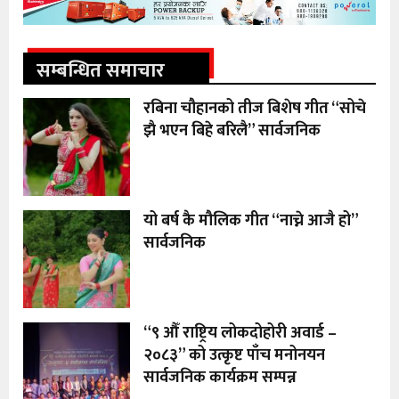
सम्बन्धित समाचार
रबिना चौहानको तीज बिशेष गीत “सोचे
झै भएन बिहे बरिलै” सार्वजनिक
यो बर्ष कै मौलिक गीत “नाच्ने आजै हो”
सार्वजनिक
“९ औँ राष्ट्रिय लोकदोहोरी अवार्ड –
२०८३” को उत्कृष्ट पाँच मनोनयन
सार्वजनिक कार्यक्रम सम्पन्न