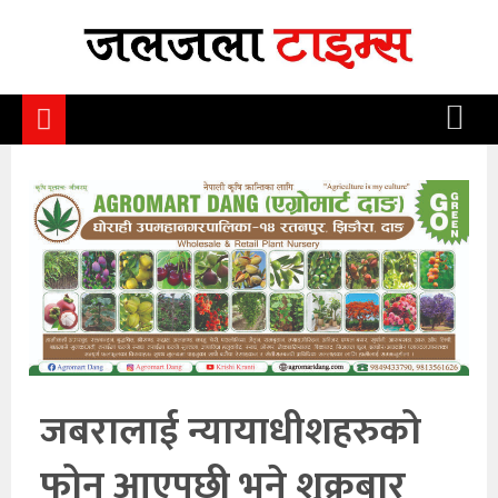
समाचार
समाज
राजनीति
आर्थिक
अन्तर्वार्ता
विचार
साहित्य/
सिर्जना
जबरालाई न्यायाधीशहरुको
सूचना
फोन आएपछी भने शुक्रबार
प्रविधि