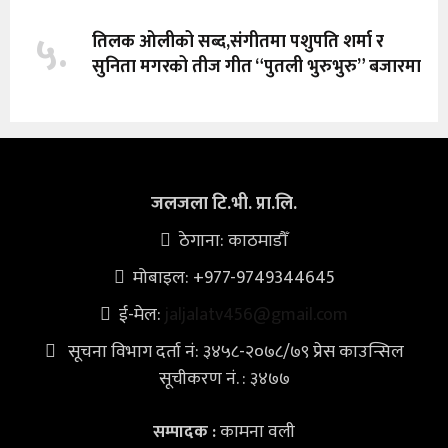
५.
तिलक ओलीको सब्द,संगीतमा पशुपति शर्मा र
सुनिता मगरको तीज गीत “पुतली भुरुभुरु” बजारमा
जलजला टि.भी. प्रा.लि.
ठेगाना: काठमाडौँ
मोबाइल: +977-9749344645
ई-मेल:
jaljalatv456@gmail.com
सूचना विभाग दर्ता नं: ३४५८-२०७८/७९ प्रेस काउन्सिल
सूचीकरण नं. : ३४७७
कामना वली
सम्पादक :