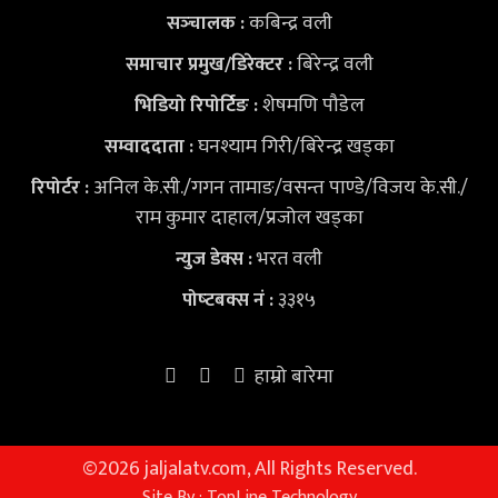
कबिन्द्र वली
सञ्‍चालक :
बिरेन्द्र वली
समाचार प्रमुख/डिरेक्टर :
शेषमणि पौडेल
भिडियो
रिपोर्टिङ :
घनश्याम गिरी/बिरेन्द्र खड्का
सम्वाददाता :
अनिल के.सी./गगन तामाङ/वसन्त पाण्डे/विजय के.सी./
रिपोर्टर :
राम कुमार दाहाल/प्रजोल खड्का
भरत वली
न्युज डेक्स
:
३३१५
पोष्‍टबक्स नं :
हाम्रो बारेमा
©
2026 jaljalatv.com, All Rights Reserved.
Site By :
TopLine Technology