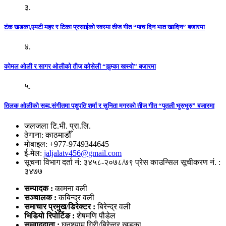
३.
टंक खडका,एमटी महर र टिका प्रसाईको स्वरमा तीज गीत “पाच दिन भात खादिन” बजारमा
४.
कोमल ओली र सागर ओलीको तीज कोसेली “झुम्का खस्यो” बजारमा
५.
तिलक ओलीको सब्द,संगीतमा पशुपति शर्मा र सुनिता मगरको तीज गीत “पुतली भुरुभुरु” बजारमा
जलजला टि.भी. प्रा.लि.
ठेगाना: काठमाडौँ
मोबाइल: +977-9749344645
ई-मेल:
jaljalatv456@gmail.com
सूचना विभाग दर्ता नं: ३४५८-२०७८/७९ प्रेस काउन्सिल सूचीकरण नं. :
३४७७
सम्पादक :
कामना वली
सञ्‍चालक :
कबिन्द्र वली
समाचार प्रमुख/डिरेक्टर :
बिरेन्द्र वली
भिडियो
रिपोर्टिङ :
शेषमणि पौडेल
सम्वाददाता :
घनश्याम गिरी/बिरेन्द्र खड्का