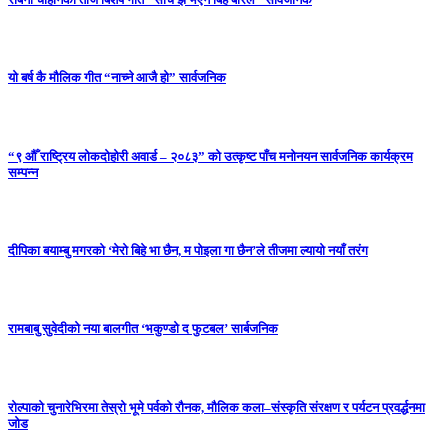
यो बर्ष कै मौलिक गीत “नाच्ने आजै हो” सार्वजनिक
“९ औँ राष्ट्रिय लोकदोहोरी अवार्ड – २०८३” को उत्कृष्ट पाँच मनोनयन सार्वजनिक कार्यक्रम
सम्पन्न
दीपिका बयाम्बु मगरको ‘मेरो बिहे भा छैन, म पोइला गा छैन’ले तीजमा ल्यायो नयाँ तरंग
रामबाबु सुवेदीको नया बालगीत ‘भकुण्डो द फुटबल’ सार्बजनिक
रोल्पाको चुनारेभिरमा तेस्रो भूमे पर्वको रौनक, मौलिक कला–संस्कृति संरक्षण र पर्यटन प्रवर्द्धनमा
जोड