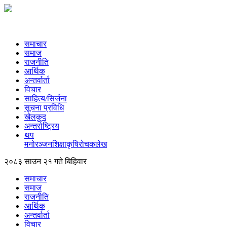
समाचार
समाज
राजनीति
आर्थिक
अन्तर्वार्ता
विचार
साहित्य/सिर्जना
सूचना प्रविधि
खेलकुद
अन्तर्राष्ट्रिय
थप
मनोरञ्‍जन
शिक्षा
कृषि
रोचक
लेख
२०८३ साउन २१ गते बिहिवार
समाचार
समाज
राजनीति
आर्थिक
अन्तर्वार्ता
विचार