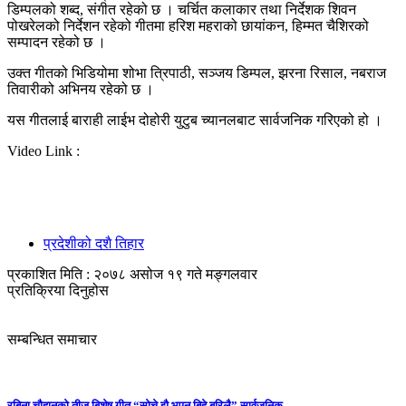
डिम्पलको शब्द, संगीत रहेको छ । चर्चित कलाकार तथा निर्देशक शिवन
पोखरेलको निर्देशन रहेको गीतमा हरिश महराको छायांकन, हिम्मत चैशिरको
सम्पादन रहेको छ ।
उक्त गीतको भिडियोमा शोभा त्रिपाठी, सञ्जय डिम्पल, झरना रिसाल, नबराज
तिवारीको अभिनय रहेको छ ।
यस गीतलाई बाराही लाईभ दोहोरी युटुब च्यानलबाट सार्वजनिक गरिएको हो ।
Video Link :
प्रदेशीको दशै तिहार
प्रकाशित मिति : २०७८ असोज १९ गते मङ्गलवार
प्रतिक्रिया दिनुहोस
सम्बन्धित समाचार
रबिना चौहानको तीज बिशेष गीत “सोचे झै भएन बिहे बरिलै” सार्वजनिक