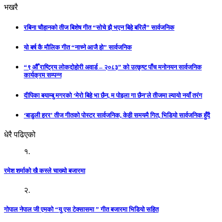
भखरै
रबिना चौहानको तीज बिशेष गीत “सोचे झै भएन बिहे बरिलै” सार्वजनिक
यो बर्ष कै मौलिक गीत “नाच्ने आजै हो” सार्वजनिक
“९ औँ राष्ट्रिय लोकदोहोरी अवार्ड – २०८३” को उत्कृष्ट पाँच मनोनयन सार्वजनिक
कार्यक्रम सम्पन्न
दीपिका बयाम्बु मगरको ‘मेरो बिहे भा छैन, म पोइला गा छैन’ले तीजमा ल्यायो नयाँ तरंग
‘बाडुली हरर’ तीज गीतको पोस्टर सार्वजनिक, केही समयमै गित, भिडियो सार्वजनिक हुँदै
धेरै पढिएको
१.
रमेश शर्माको खै कस्ले चाख्यो बजारमा
२.
गोपाल नेपाल जी एमको “यु एस टेक्सासमा ” गीत बजारमा भिडियो सहित