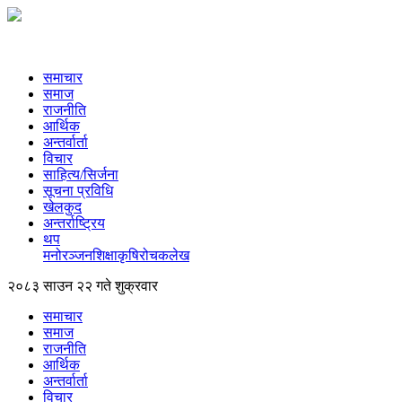
समाचार
समाज
राजनीति
आर्थिक
अन्तर्वार्ता
विचार
साहित्य/सिर्जना
सूचना प्रविधि
खेलकुद
अन्तर्राष्ट्रिय
थप
मनोरञ्‍जन
शिक्षा
कृषि
रोचक
लेख
२०८३ साउन २२ गते शुक्रवार
समाचार
समाज
राजनीति
आर्थिक
अन्तर्वार्ता
विचार