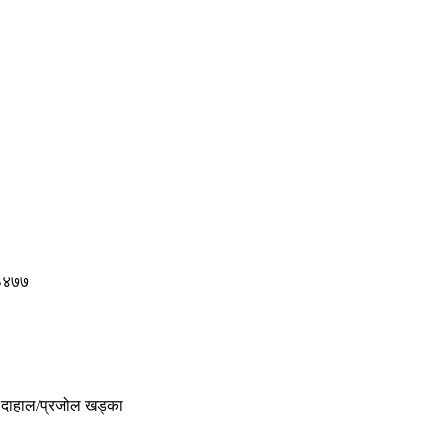
 ३४७७
र दाहाल/प्रजोल खड्का