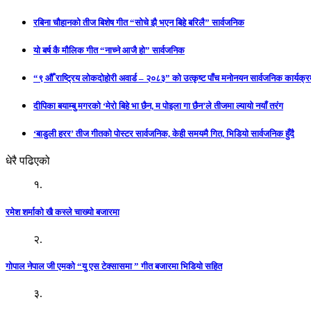
रबिना चौहानको तीज बिशेष गीत “सोचे झै भएन बिहे बरिलै” सार्वजनिक
यो बर्ष कै मौलिक गीत “नाच्ने आजै हो” सार्वजनिक
“९ औँ राष्ट्रिय लोकदोहोरी अवार्ड – २०८३” को उत्कृष्ट पाँच मनोनयन सार्वजनिक कार्यक्रम
दीपिका बयाम्बु मगरको ‘मेरो बिहे भा छैन, म पोइला गा छैन’ले तीजमा ल्यायो नयाँ तरंग
‘बाडुली हरर’ तीज गीतको पोस्टर सार्वजनिक, केही समयमै गित, भिडियो सार्वजनिक हुँदै
धेरै पढिएको
१.
रमेश शर्माको खै कस्ले चाख्यो बजारमा
२.
गोपाल नेपाल जी एमको “यु एस टेक्सासमा ” गीत बजारमा भिडियो सहित
३.