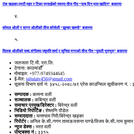
टंक खडका,एमटी महर र टिका प्रसाईको स्वरमा तीज गीत “पाच दिन भात खादिन” बजारमा
४.
कोमल ओली र सागर ओलीको तीज कोसेली “झुम्का खस्यो” बजारमा
५.
तिलक ओलीको सब्द,संगीतमा पशुपति शर्मा र सुनिता मगरको तीज गीत “पुतली भुरुभुरु” बजारमा
जलजला टि.भी. प्रा.लि.
ठेगाना: काठमाडौँ
मोबाइल: +977-9749344645
ई-मेल:
jaljalatv456@gmail.com
सूचना विभाग दर्ता नं: ३४५८-२०७८/७९ प्रेस काउन्सिल सूचीकरण नं. :
सम्पादक :
कामना वली
सञ्‍चालक :
कबिन्द्र वली
समाचार प्रमुख/डिरेक्टर :
बिरेन्द्र वली
भिडियो
रिपोर्टिङ :
शेषमणि पौडेल
सम्वाददाता :
घनश्याम गिरी/बिरेन्द्र खड्का
रिपोर्टर :
अनिल के.सी./गगन तामाङ/वसन्त पाण्डे/विजय के.सी./राम कुमा
न्युज डेक्स
:
भरत वली
पोष्‍टबक्स नं :
३३१५