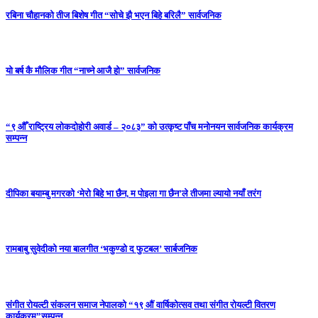
रबिना चौहानको तीज बिशेष गीत “सोचे झै भएन बिहे बरिलै” सार्वजनिक
यो बर्ष कै मौलिक गीत “नाच्ने आजै हो” सार्वजनिक
“९ औँ राष्ट्रिय लोकदोहोरी अवार्ड – २०८३” को उत्कृष्ट पाँच मनोनयन सार्वजनिक कार्यक्रम
सम्पन्न
दीपिका बयाम्बु मगरको ‘मेरो बिहे भा छैन, म पोइला गा छैन’ले तीजमा ल्यायो नयाँ तरंग
रामबाबु सुवेदीको नया बालगीत ‘भकुण्डो द फुटबल’ सार्बजनिक
संगीत रोयल्टी संकलन समाज नेपालको “१९ औं वार्षिकोत्सव तथा संगीत रोयल्टी वितरण
कार्यक्रम”सम्पन्न