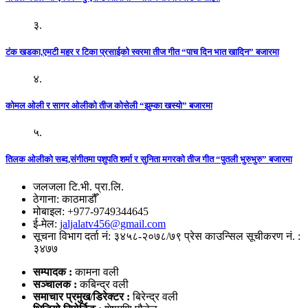
३.
टंक खडका,एमटी महर र टिका प्रसाईको स्वरमा तीज गीत “पाच दिन भात खादिन” बजारमा
४.
कोमल ओली र सागर ओलीको तीज कोसेली “झुम्का खस्यो” बजारमा
५.
तिलक ओलीको सब्द,संगीतमा पशुपति शर्मा र सुनिता मगरको तीज गीत “पुतली भुरुभुरु” बजारमा
जलजला टि.भी. प्रा.लि.
ठेगाना: काठमाडौँ
मोबाइल: +977-9749344645
ई-मेल:
jaljalatv456@gmail.com
सूचना विभाग दर्ता नं: ३४५८-२०७८/७९ प्रेस काउन्सिल सूचीकरण नं. :
३४७७
सम्पादक :
कामना वली
सञ्‍चालक :
कबिन्द्र वली
समाचार प्रमुख/डिरेक्टर :
बिरेन्द्र वली