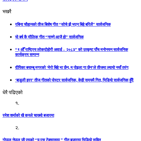
भखरै
रबिना चौहानको तीज बिशेष गीत “सोचे झै भएन बिहे बरिलै” सार्वजनिक
यो बर्ष कै मौलिक गीत “नाच्ने आजै हो” सार्वजनिक
“९ औँ राष्ट्रिय लोकदोहोरी अवार्ड – २०८३” को उत्कृष्ट पाँच मनोनयन सार्वजनिक
कार्यक्रम सम्पन्न
दीपिका बयाम्बु मगरको ‘मेरो बिहे भा छैन, म पोइला गा छैन’ले तीजमा ल्यायो नयाँ तरंग
‘बाडुली हरर’ तीज गीतको पोस्टर सार्वजनिक, केही समयमै गित, भिडियो सार्वजनिक हुँदै
धेरै पढिएको
१.
रमेश शर्माको खै कस्ले चाख्यो बजारमा
२.
गोपाल नेपाल जी एमको “यु एस टेक्सासमा ” गीत बजारमा भिडियो सहित