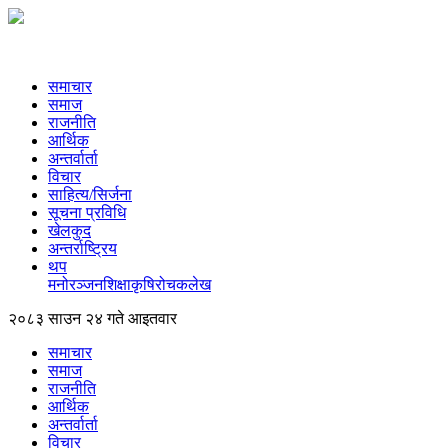
समाचार
समाज
राजनीति
आर्थिक
अन्तर्वार्ता
विचार
साहित्य/सिर्जना
सूचना प्रविधि
खेलकुद
अन्तर्राष्ट्रिय
थप
मनोरञ्‍जन
शिक्षा
कृषि
रोचक
लेख
२०८३ साउन २४ गते आइतवार
समाचार
समाज
राजनीति
आर्थिक
अन्तर्वार्ता
विचार