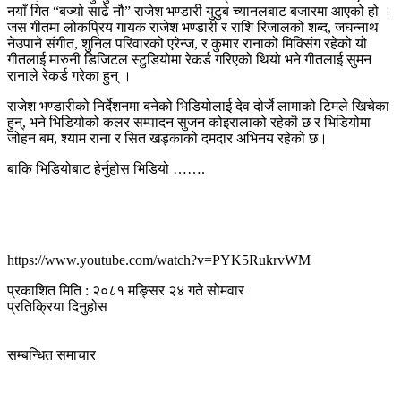
नयाँ गित “बज्यो साढे नौ” राजेश भण्डारी युटुब च्यानलबाट बजारमा आएको हो ।
जस गीतमा लोकप्रिय गायक राजेश भण्डारी र राशि रिजालको शब्द, जघन्नाथ
नेउपाने संगीत, शुनिल परिवारको एरेन्ज, र कुमार रानाको मिक्सिंग रहेको यो
गीतलाई मारुनी डिजिटल स्टुडियोमा रेकर्ड गरिएको थियो भने गीतलाई सुमन
रानाले रेकर्ड गरेका हुन् ।
राजेश भण्डारीको निर्देशनमा बनेको भिडियोलाई देव दोर्जे लामाको टिमले खिचेका
हुन्, भने भिडियोको कलर सम्पादन सुजन कोइरालाको रहेकॊ छ र भिडियोमा
जोहन बम, श्याम राना र सित खड्काको दमदार अभिनय रहेको छ।
बाकि भिडियोबाट हेर्नुहोस भिडियो …….
https://www.youtube.com/watch?v=PYK5RukrvWM
प्रकाशित मिति : २०८१ मङ्सिर २४ गते सोमवार
प्रतिक्रिया दिनुहोस
सम्बन्धित समाचार