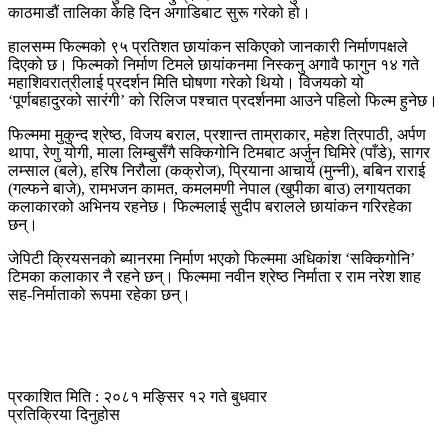
काठमाडौं तालिका केहि दिन अगाडिबाट सुरू गरेको हो।
हालसम्म फिल्मको ९५ प्रतिशत छायांकन सकिएको जानकारी निर्माणपक्षले
दिएको छ। फिल्मको निर्माण टिमले छायांकनमा निस्कनु अगावै फागुन १४ गते
महाशिवरात्रीलाई प्रदर्शन मिति घोषणा गरेको थियो। विजयको यो
‘पूर्णबहादुरको सारंगी’ को रिलिज पश्चात प्रदर्शनमा आउने पहिलो फिल्म हुनेछ।
फिल्ममा मुकुन्द श्रेष्ठ, विजय बराल, प्रशान्त ताम्राकार, महेश त्रिपाठी, अर्पण
थापा, रेणु योगी, माला लिम्बुसँगै सक्किगोनि टिमबाट अर्जुन घिमिरे (पाँडे), सागर
लम्साल (बले), हरिष निरौला (कक्रोज), प्रियाना आचार्य (मुन्नी), बबिन राराई
(गल्फने बाजे), रामभजन कामत, कमलमणी नेपाल (खुपीका बाउ) लगायतका
कलाकारको अभिनय रहनेछ। फिल्मलाई सुदीप बरालले छायांकन गरिरहेका
छन्।
जेपिटी क्रियसनको ब्यानरमा निर्माण भएको फिल्ममा अधिकांश ‘सक्किगोनि’
टिमका कलाकार नै रहने छन्। फिल्ममा नवीन श्रेष्ठ निर्माता र राम नरेश शाह
सह-निर्माताको रूपमा रहेका छन्।
प्रकाशित मिति : २०८१ मङ्सिर १२ गते बुधवार
प्रतिक्रिया दिनुहोस