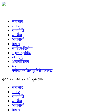
समाचार
समाज
राजनीति
आर्थिक
अन्तर्वार्ता
विचार
साहित्य/सिर्जना
सूचना प्रविधि
खेलकुद
अन्तर्राष्ट्रिय
थप
मनोरञ्‍जन
शिक्षा
कृषि
रोचक
लेख
२०८३ साउन २२ गते शुक्रवार
समाचार
समाज
राजनीति
आर्थिक
अन्तर्वार्ता
विचार