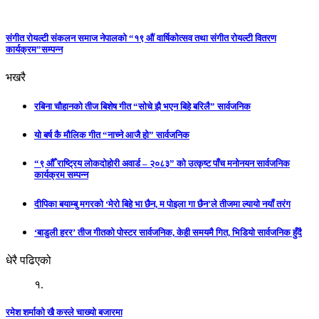
संगीत रोयल्टी संकलन समाज नेपालको “१९ औं वार्षिकोत्सव तथा संगीत रोयल्टी वितरण
कार्यक्रम”सम्पन्न
भखरै
रबिना चौहानको तीज बिशेष गीत “सोचे झै भएन बिहे बरिलै” सार्वजनिक
यो बर्ष कै मौलिक गीत “नाच्ने आजै हो” सार्वजनिक
“९ औँ राष्ट्रिय लोकदोहोरी अवार्ड – २०८३” को उत्कृष्ट पाँच मनोनयन सार्वजनिक
कार्यक्रम सम्पन्न
दीपिका बयाम्बु मगरको ‘मेरो बिहे भा छैन, म पोइला गा छैन’ले तीजमा ल्यायो नयाँ तरंग
‘बाडुली हरर’ तीज गीतको पोस्टर सार्वजनिक, केही समयमै गित, भिडियो सार्वजनिक हुँदै
धेरै पढिएको
१.
रमेश शर्माको खै कस्ले चाख्यो बजारमा