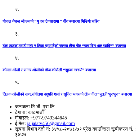
२.
गोपाल नेपाल जी एमको “यु एस टेक्सासमा ” गीत बजारमा भिडियो सहित
३.
टंक खडका,एमटी महर र टिका प्रसाईको स्वरमा तीज गीत “पाच दिन भात खादिन” बजारमा
४.
कोमल ओली र सागर ओलीको तीज कोसेली “झुम्का खस्यो” बजारमा
५.
तिलक ओलीको सब्द,संगीतमा पशुपति शर्मा र सुनिता मगरको तीज गीत “पुतली भुरुभुरु” बजारमा
जलजला टि.भी. प्रा.लि.
ठेगाना: काठमाडौँ
मोबाइल: +977-9749344645
ई-मेल:
jaljalatv456@gmail.com
सूचना विभाग दर्ता नं: ३४५८-२०७८/७९ प्रेस काउन्सिल सूचीकरण नं. :
३४७७