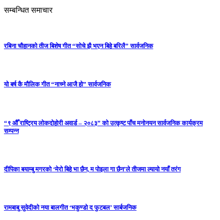
सम्बन्धित समाचार
रबिना चौहानको तीज बिशेष गीत “सोचे झै भएन बिहे बरिलै” सार्वजनिक
यो बर्ष कै मौलिक गीत “नाच्ने आजै हो” सार्वजनिक
“९ औँ राष्ट्रिय लोकदोहोरी अवार्ड – २०८३” को उत्कृष्ट पाँच मनोनयन सार्वजनिक कार्यक्रम
सम्पन्न
दीपिका बयाम्बु मगरको ‘मेरो बिहे भा छैन, म पोइला गा छैन’ले तीजमा ल्यायो नयाँ तरंग
रामबाबु सुवेदीको नया बालगीत ‘भकुण्डो द फुटबल’ सार्बजनिक