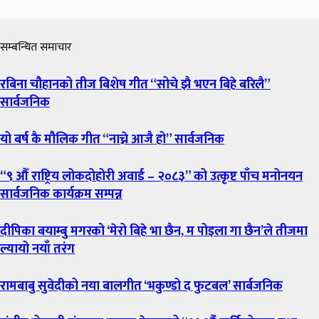
सम्बन्धित समाचार
रबिना चौहानको तीज बिशेष गीत “सोचे झै भएन बिहे बरिलै”
सार्वजनिक
यो बर्ष कै मौलिक गीत “नाच्ने आजै हो” सार्वजनिक
“९ औँ राष्ट्रिय लोकदोहोरी अवार्ड – २०८३” को उत्कृष्ट पाँच मनोनयन
सार्वजनिक कार्यक्रम सम्पन्न
दीपिका बयाम्बु मगरको ‘मेरो बिहे भा छैन, म पोइला गा छैन’ले तीजमा
ल्यायो नयाँ तरंग
रामबाबु सुवेदीको नया बालगीत ‘भकुण्डो द फुटबल’ सार्बजनिक