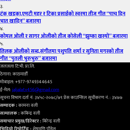
३.
टंक खडका,एमटी महर र टिका प्रसाईको स्वरमा तीज गीत “पाच दिन
भात खादिन” बजारमा
४.
कोमल ओली र सागर ओलीको तीज कोसेली “झुम्का खस्यो” बजारमा
५.
तिलक ओलीको सब्द,संगीतमा पशुपति शर्मा र सुनिता मगरको तीज
गीत “पुतली भुरुभुरु” बजारमा
जलजला टि.भी. प्रा.लि.
ठेगाना: काठमाडौँ
मोबाइल: +977-9749344645
ई-मेल:
jaljalatv456@gmail.com
सूचना विभाग दर्ता नं: ३४५८-२०७८/७९ प्रेस काउन्सिल सूचीकरण नं. : ३४७७
सम्पादक :
कामना वली
सञ्‍चालक :
कबिन्द्र वली
समाचार प्रमुख/डिरेक्टर :
बिरेन्द्र वली
भिडियो
रिपोर्टिङ :
शेषमणि पौडेल