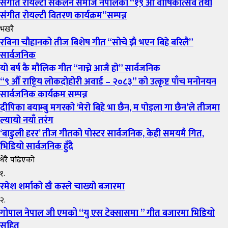
संगीत रोयल्टी संकलन समाज नेपालको “१९ औं वार्षिकोत्सव तथा
संगीत रोयल्टी वितरण कार्यक्रम”सम्पन्न
भखरै
रबिना चौहानको तीज बिशेष गीत “सोचे झै भएन बिहे बरिलै”
सार्वजनिक
यो बर्ष कै मौलिक गीत “नाच्ने आजै हो” सार्वजनिक
“९ औँ राष्ट्रिय लोकदोहोरी अवार्ड – २०८३” को उत्कृष्ट पाँच मनोनयन
सार्वजनिक कार्यक्रम सम्पन्न
दीपिका बयाम्बु मगरको ‘मेरो बिहे भा छैन, म पोइला गा छैन’ले तीजमा
ल्यायो नयाँ तरंग
‘बाडुली हरर’ तीज गीतको पोस्टर सार्वजनिक, केही समयमै गित,
भिडियो सार्वजनिक हुँदै
धेरै पढिएको
१.
रमेश शर्माको खै कस्ले चाख्यो बजारमा
२.
गोपाल नेपाल जी एमको “यु एस टेक्सासमा ” गीत बजारमा भिडियो
सहित