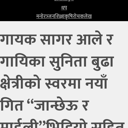
प्रविधि
थप
मनोरञ्‍जन
शिक्षा
कृषि
रोचक
लेख
खेलकुद
अन्तर्राष्ट्रिय
गायक सागर आले र
थप
गायिका सुनिता बुढा
मनोरञ्‍जन
शिक्षा
क्षेत्रीको स्वरमा नयाँ
कृषि
रोचक
गित “जान्छेऊ र
लेख
माईली”भिडियो सहित