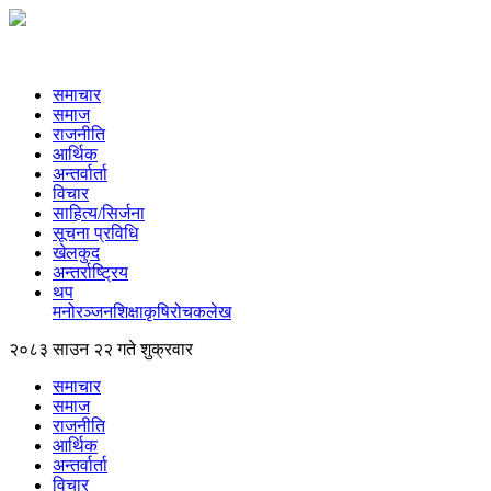
समाचार
समाज
राजनीति
आर्थिक
अन्तर्वार्ता
विचार
साहित्य/सिर्जना
सूचना प्रविधि
खेलकुद
अन्तर्राष्ट्रिय
थप
मनोरञ्‍जन
शिक्षा
कृषि
रोचक
लेख
२०८३ साउन २२ गते शुक्रवार
समाचार
समाज
राजनीति
आर्थिक
अन्तर्वार्ता
विचार