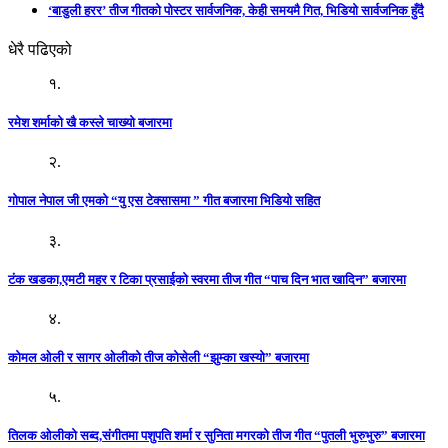
‘बाडुली हरर’ तीज गीतको पोस्टर सार्वजनिक, केही समयमै गित, भिडियो सार्वजनिक हुँदै
धेरै पढिएको
१.
रमेश शर्माको खै कस्ले चाख्यो बजारमा
२.
गोपाल नेपाल जी एमको “यु एस टेक्सासमा ” गीत बजारमा भिडियो सहित
३.
टंक खडका,एमटी महर र टिका प्रसाईको स्वरमा तीज गीत “पाच दिन भात खादिन” बजारमा
४.
कोमल ओली र सागर ओलीको तीज कोसेली “झुम्का खस्यो” बजारमा
५.
तिलक ओलीको सब्द,संगीतमा पशुपति शर्मा र सुनिता मगरको तीज गीत “पुतली भुरुभुरु” बजारमा