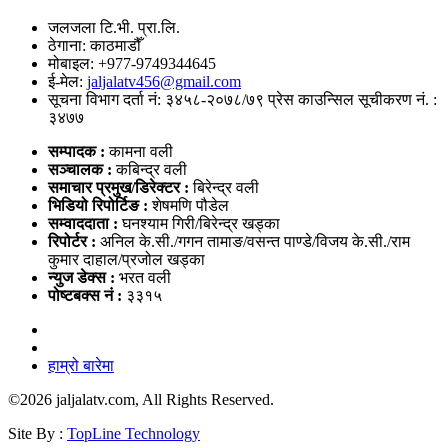
जलजला टि.भी. प्रा.लि.
ठेगाना: काठमाडौँ
मोबाइल: +977-9749344645
ई-मेल:
jaljalatv456@gmail.com
सूचना विभाग दर्ता नं: ३४५८-२०७८/७९ प्रेस काउन्सिल सूचीकरण नं. :
३४७७
सम्पादक :
कामना वली
सञ्‍चालक :
कबिन्द्र वली
समाचार प्रमुख/डिरेक्टर :
बिरेन्द्र वली
भिडियो
रिपोर्टिङ :
शेषमणि पौडेल
सम्वाददाता :
घनश्याम गिरी/बिरेन्द्र खड्का
रिपोर्टर :
अनिल के.सी./गगन तामाङ/वसन्त पाण्डे/विजय के.सी./राम
कुमार दाहाल/प्रजोल खड्का
न्युज डेक्स
:
भरत वली
पोष्‍टबक्स नं :
३३१५
हाम्रो बारेमा
©
2026 jaljalatv.com, All Rights Reserved.
Site By :
TopLine Technology