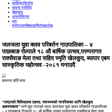
साहित्य/सिर्जना
सूचना प्रविधि
खेलकुद
अन्तर्राष्ट्रिय
थप
मनोरञ्‍जन
शिक्षा
कृषि
रोचक
लेख
जलजला युवा क्लव परिबर्तन गाउपालिका – ४
पाछाबाङ रोल्पाले १८ औ बार्षिक उत्सव,परम्परागत
राक्सैवाङ मेला तथा सहिद स्मृति खेलकुद, ब्यापार एबम
सास्कृतिक महोत्सव -२०८१ मनाउदै
कल्पना घर्ति मगर
”राष्ट्रको विविधतामा एकता, स्वास्थ्यको नागरिकका लागि खेलकुद
आवस्यकता”
भन्ने मूल नाराको साथ जलजला युवा क्लव परिबर्तन गाउपालिका
– ४ पाछाबाङ रोल्पाले १८ औ बार्षिक उत्सव,परम्परागत राक्सैवाङ मेला तथा