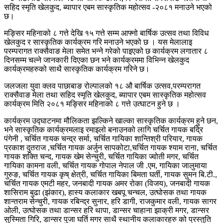
सहिद स्मृति खेलकुद, ब्यापार एबम सास्कृतिक महोत्सव -२०८१ मनाउने भएको
छ।
मङ्सिर महिनाको ८ गत्ते देखि १५ गत्ते सम्म आफ्नो बार्षिक उत्सव तथा विविध
खेलकुद र सास्कृतिक कार्यक्रम गरि मनाउने भएको छ । यस मेलालाइ
परम्परागत राक्सैवाङ मेला समेत भन्ने गरेको पाइएको छ कार्यक्रम लगातार ८
दिनसम्म चल्ने जानकारी दिएका छन भने कार्यक्रममा विभिन्न खेलकुद
कार्यक्रमहरुको साथै सास्कृतिक कार्यक्रम गरिने छ।
जलजला युवा क्लव पाछाबाङ रोल्पालको १८ औ बार्षिक उत्सव,परम्परागत
राक्सैवाङ मेला तथा सहिद स्मृति खेलकुद, ब्यापार एबम सास्कृतिक महोत्सव
कार्यक्रम मिति २०८१ मङ्सिर महिनाको ८ गत्ते उत्घाटन हुने छ ।
कार्यक्रम उद्घाटनमा मौलिकता झल्किने खाल्का सास्कृतिक कार्यक्रम हुने छन,
भने सास्कृतिक कार्यक्रमलाइ रमाइलो बनाउनको लागि चर्चित गायक बद्रि
पंगेनी , चर्चित गायक चन्द्र सर्मा, चर्चित गायिका शान्तिश्री परियार, गायक
प्रकाश दुतराज ,चर्चित गायक अर्जुन सापकोटा,चर्चित गायक श्याम राना, चर्चित
गायक शक्ति चन्द, गायक खेम सेन्चुरी, चर्चित गायिका ज्वोती मगर, चर्चित
गायिका कामना वली, चर्चित गायक गोपाल नेपाल जी .एम, गायिका जालुमाया
गुरुङ, चर्चित गायक कृष् क्षेत्री, चर्चित गायिका बिमता घर्ती, गायक सुमन बि.टी.,
चर्चित गायक एमटी महर, जनबादी गायक अमर रोका (विजय), जनबादी गायक
शासिराम बुढा (झंकार), हास्य कलाकार खबपू चन्चल, उत्घोसक तथा गायक
शान्तराम सेन्चुरी, गायक रबिन्द्र सुनार, हरि डागी, राजकुमार वली, गायक सागर
ओली, उत्घोसक तथा डान्सर हरि थापा, डान्सर चाहाना झाक्री मगर, डान्सर
सुस्मिता गिरि, डान्सर पुजा घर्ति मगर साथै स्थानीय कलाकारहरु को प्रस्तुति