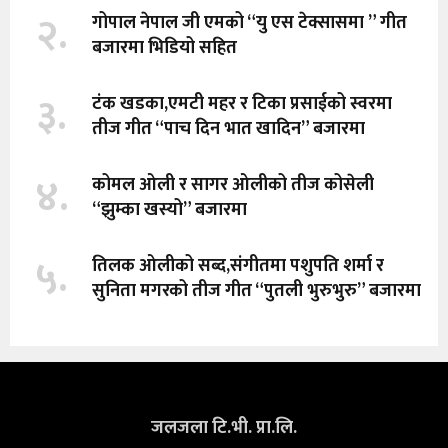
२.
गोपाल नेपाल जी एमको “यु एस टेक्सासमा ” गीत
बजारमा भिडियो सहित
३.
टंक खडका,एमटी महर र टिका प्रसाईको स्वरमा
तीज गीत “पाच दिन भात खादिन” बजारमा
४.
कोमल ओली र सागर ओलीको तीज कोसेली
“झुम्का खस्यो” बजारमा
५.
तिलक ओलीको सब्द,संगीतमा पशुपति शर्मा र
सुनिता मगरको तीज गीत “पुतली भुरुभुरु” बजारमा
जलजला टि.भी. प्रा.लि.