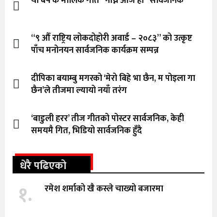
यो बर्ष कै मौलिक गीत “नाच्ने आजै हो” सार्वजनिक
“९ औँ राष्ट्रिय लोकदोहोरी अवार्ड – २०८३” को उत्कृष्ट
पाँच मनोनयन सार्वजनिक कार्यक्रम सम्पन्न
दीपिका बयाम्बु मगरको ‘मेरो बिहे भा छैन, म पोइला गा
छैन’ले तीजमा ल्यायो नयाँ तरंग
‘बाडुली हरर’ तीज गीतको पोस्टर सार्वजनिक, केही
समयमै गित, भिडियो सार्वजनिक हुँदै
धेरै पढिएको
१.
रमेश शर्माको खै कस्ले चाख्यो बजारमा