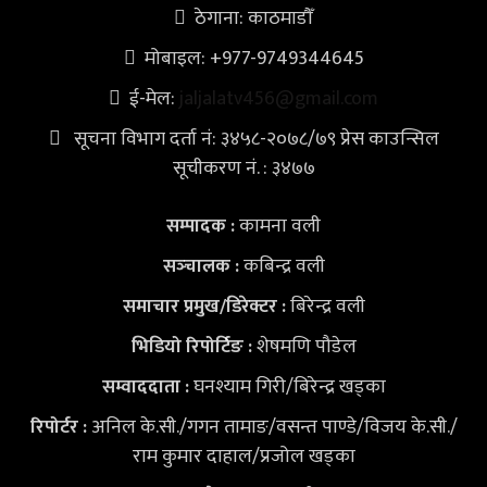
ठेगाना: काठमाडौँ
मोबाइल: +977-9749344645
ई-मेल:
jaljalatv456@gmail.com
सूचना विभाग दर्ता नं: ३४५८-२०७८/७९ प्रेस काउन्सिल
सूचीकरण नं. : ३४७७
कामना वली
सम्पादक :
कबिन्द्र वली
सञ्‍चालक :
बिरेन्द्र वली
समाचार प्रमुख/डिरेक्टर :
शेषमणि पौडेल
भिडियो
रिपोर्टिङ :
घनश्याम गिरी/बिरेन्द्र खड्का
सम्वाददाता :
अनिल के.सी./गगन तामाङ/वसन्त पाण्डे/विजय के.सी./
रिपोर्टर :
राम कुमार दाहाल/प्रजोल खड्का