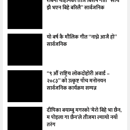
रबिना चौहानको तीज बिशेष गीत “सोचे
झै भएन बिहे बरिलै” सार्वजनिक
यो बर्ष कै मौलिक गीत “नाच्ने आजै हो”
सार्वजनिक
“९ औँ राष्ट्रिय लोकदोहोरी अवार्ड –
२०८३” को उत्कृष्ट पाँच मनोनयन
सार्वजनिक कार्यक्रम सम्पन्न
दीपिका बयाम्बु मगरको ‘मेरो बिहे भा छैन,
म पोइला गा छैन’ले तीजमा ल्यायो नयाँ
तरंग