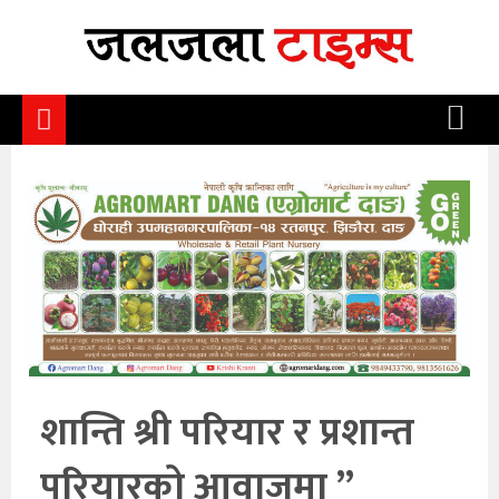
समाचार
समाज
राजनीति
आर्थिक
अन्तर्वार्ता
विचार
साहित्य/
सिर्जना
शान्ति श्री परियार र प्रशान्त
सूचना
परियारको आवाजमा ”
प्रविधि