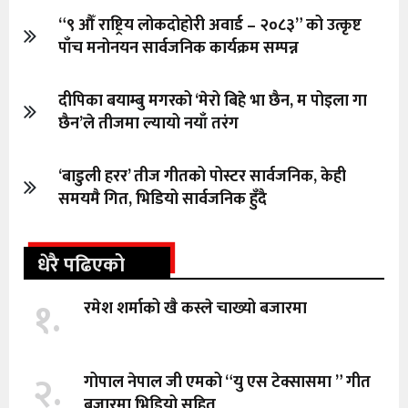
“९ औँ राष्ट्रिय लोकदोहोरी अवार्ड – २०८३” को उत्कृष्ट
पाँच मनोनयन सार्वजनिक कार्यक्रम सम्पन्न
दीपिका बयाम्बु मगरको ‘मेरो बिहे भा छैन, म पोइला गा
छैन’ले तीजमा ल्यायो नयाँ तरंग
‘बाडुली हरर’ तीज गीतको पोस्टर सार्वजनिक, केही
समयमै गित, भिडियो सार्वजनिक हुँदै
धेरै पढिएको
१.
रमेश शर्माको खै कस्ले चाख्यो बजारमा
२.
गोपाल नेपाल जी एमको “यु एस टेक्सासमा ” गीत
बजारमा भिडियो सहित