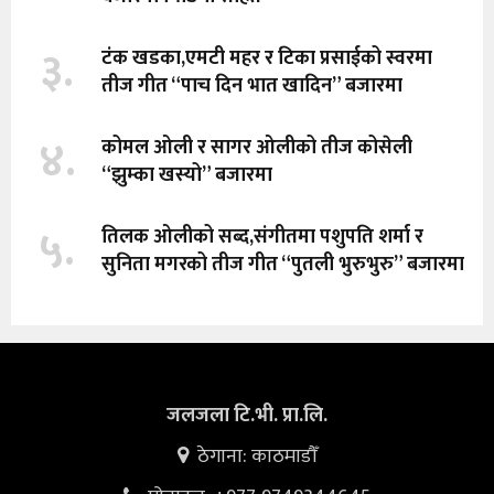
३.
टंक खडका,एमटी महर र टिका प्रसाईको स्वरमा
तीज गीत “पाच दिन भात खादिन” बजारमा
४.
कोमल ओली र सागर ओलीको तीज कोसेली
“झुम्का खस्यो” बजारमा
५.
तिलक ओलीको सब्द,संगीतमा पशुपति शर्मा र
सुनिता मगरको तीज गीत “पुतली भुरुभुरु” बजारमा
जलजला टि.भी. प्रा.लि.
ठेगाना: काठमाडौँ