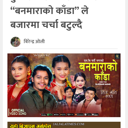
“बनमाराको काँडा” ले
खेलकुद
बजारमा चर्चा बटुल्दै
अन्तर्राष्ट्रिय
थप
बिरेन्द्र ओली