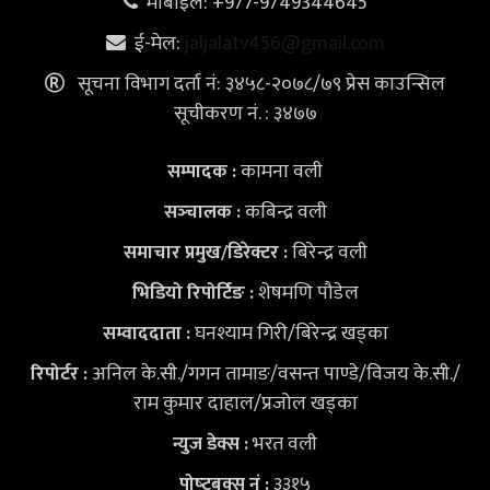
मोबाइल: +977-9749344645
ई-मेल:
jaljalatv456@gmail.com
सूचना विभाग दर्ता नं: ३४५८-२०७८/७९ प्रेस काउन्सिल
सूचीकरण नं. : ३४७७
कामना वली
सम्पादक :
कबिन्द्र वली
सञ्‍चालक :
बिरेन्द्र वली
समाचार प्रमुख/डिरेक्टर :
शेषमणि पौडेल
भिडियो
रिपोर्टिङ :
घनश्याम गिरी/बिरेन्द्र खड्का
सम्वाददाता :
अनिल के.सी./गगन तामाङ/वसन्त पाण्डे/विजय के.सी./
रिपोर्टर :
राम कुमार दाहाल/प्रजोल खड्का
भरत वली
न्युज डेक्स
:
३३१५
पोष्‍टबक्स नं :