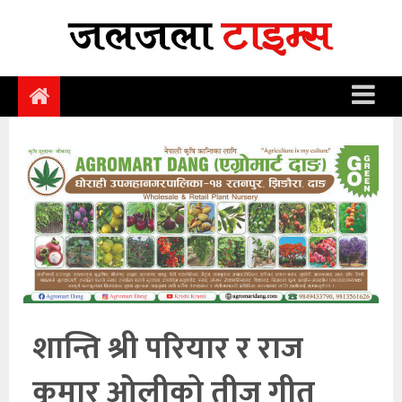
समाचार
समाज
राजनीति
आर्थिक
अन्तर्वार्ता
विचार
साहित्य/
सिर्जना
शान्ति श्री परियार र राज
सूचना
कुमार ओलीको तीज गीत
प्रविधि