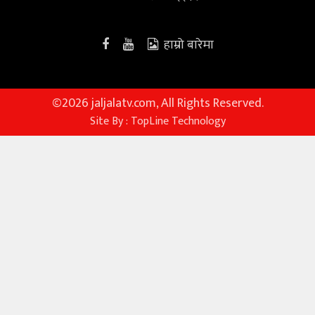
हाम्रो बारेमा
©
2026 jaljalatv.com, All Rights Reserved.
Site By :
TopLine Technology