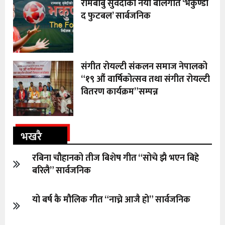
रामबाबु सुवेदीको नया बालगीत ‘भकुण्डो
द फुटबल’ सार्बजनिक
संगीत रोयल्टी संकलन समाज नेपालको
“१९ औं वार्षिकोत्सव तथा संगीत रोयल्टी
वितरण कार्यक्रम”सम्पन्न
भखरै
रबिना चौहानको तीज बिशेष गीत “सोचे झै भएन बिहे
बरिलै” सार्वजनिक
यो बर्ष कै मौलिक गीत “नाच्ने आजै हो” सार्वजनिक