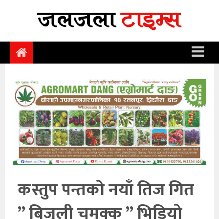
समाचार
समाज
राजनीति
आर्थिक
अन्तर्वार्ता
विचार
साहित्य/
सिर्जना
कस्तुप पन्तको नयाँ तिज गित
सूचना
” बिजुली चमक्क ” भिडियो
प्रविधि