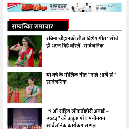
सम्बन्धित समाचार
रबिना चौहानको तीज बिशेष गीत “सोचे
झै भएन बिहे बरिलै” सार्वजनिक
यो बर्ष कै मौलिक गीत “नाच्ने आजै हो”
सार्वजनिक
“९ औँ राष्ट्रिय लोकदोहोरी अवार्ड –
२०८३” को उत्कृष्ट पाँच मनोनयन
सार्वजनिक कार्यक्रम सम्पन्न