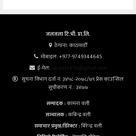
जलजला टि.भी. प्रा.लि.
ठेगाना: काठमाडौँ
मोबाइल: +977-9749344645
ई-मेल:
jaljalatv456@gmail.com
सूचना विभाग दर्ता नं: ३४५८-२०७८/७९ प्रेस काउन्सिल
सूचीकरण नं. : ३४७७
कामना वली
सम्पादक :
कबिन्द्र वली
सञ्‍चालक :
बिरेन्द्र वली
समाचार प्रमुख/डिरेक्टर :