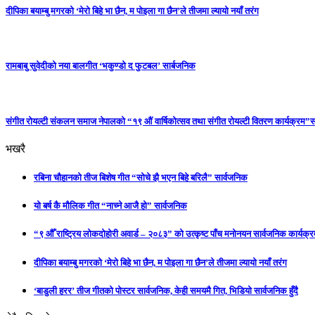
दीपिका बयाम्बु मगरको ‘मेरो बिहे भा छैन, म पोइला गा छैन’ले तीजमा ल्यायो नयाँ तरंग
रामबाबु सुवेदीको नया बालगीत ‘भकुण्डो द फुटबल’ सार्बजनिक
संगीत रोयल्टी संकलन समाज नेपालको “१९ औं वार्षिकोत्सव तथा संगीत रोयल्टी वितरण कार्यक्रम”सम
भखरै
रबिना चौहानको तीज बिशेष गीत “सोचे झै भएन बिहे बरिलै” सार्वजनिक
यो बर्ष कै मौलिक गीत “नाच्ने आजै हो” सार्वजनिक
“९ औँ राष्ट्रिय लोकदोहोरी अवार्ड – २०८३” को उत्कृष्ट पाँच मनोनयन सार्वजनिक कार्यक्रम
दीपिका बयाम्बु मगरको ‘मेरो बिहे भा छैन, म पोइला गा छैन’ले तीजमा ल्यायो नयाँ तरंग
‘बाडुली हरर’ तीज गीतको पोस्टर सार्वजनिक, केही समयमै गित, भिडियो सार्वजनिक हुँदै