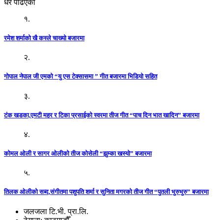
धेरै पढिएको
१.
रमेश शर्माको खै कस्ले चाख्यो बजारमा
२.
गोपाल नेपाल जी एमको “यु एस टेक्सासमा ” गीत बजारमा भिडियो सहित
३.
टंक खडका,एमटी महर र टिका प्रसाईको स्वरमा तीज गीत “पाच दिन भात खादिन” बजारमा
४.
कोमल ओली र सागर ओलीको तीज कोसेली “झुम्का खस्यो” बजारमा
५.
तिलक ओलीको सब्द,संगीतमा पशुपति शर्मा र सुनिता मगरको तीज गीत “पुतली भुरुभुरु” बजारमा
जलजला टि.भी. प्रा.लि.