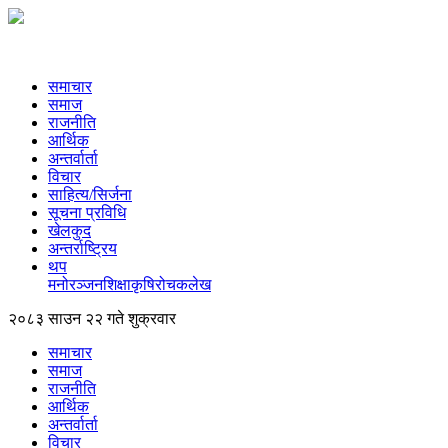
समाचार
समाज
राजनीति
आर्थिक
अन्तर्वार्ता
विचार
साहित्य/सिर्जना
सूचना प्रविधि
खेलकुद
अन्तर्राष्ट्रिय
थप
मनोरञ्‍जन
शिक्षा
कृषि
रोचक
लेख
२०८३ साउन २२ गते शुक्रवार
समाचार
समाज
राजनीति
आर्थिक
अन्तर्वार्ता
विचार