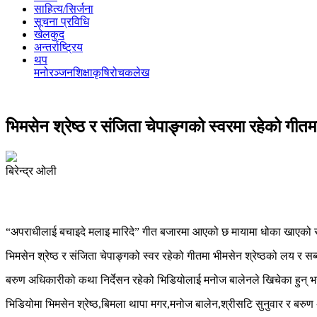
साहित्य/सिर्जना
सूचना प्रविधि
खेलकुद
अन्तर्राष्ट्रिय
थप
मनोरञ्‍जन
शिक्षा
कृषि
रोचक
लेख
भिमसेन श्रेष्ठ र संजिता चेपाङ्गको स्वरमा रहेको ग
बिरेन्द्र ओली
“अपराधीलाई बचाइदे मलाइ मारिदे” गीत बजारमा आएको छ मायामा धोका खाएको 
भिमसेन श्रेष्ठ र संजिता चेपाङ्गको स्वर रहेको गीतमा भीमसेन श्रेष्ठको लय र सब
बरुण अधिकारीको कथा निर्देसन रहेको भिडियोलाई मनोज बालेनले खिचेका हुन् भन
भिडियोमा भिमसेन श्रेष्ठ,बिमला थापा मगर,मनोज बालेन,श्रीसटि सुनुवार र बरु